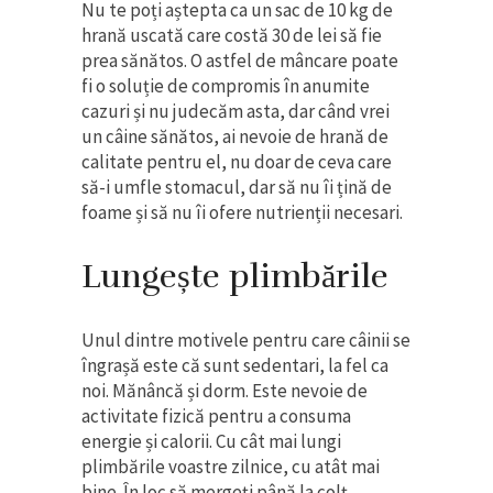
Nu te poți aștepta ca un sac de 10 kg de
hrană uscată care costă 30 de lei să fie
prea sănătos. O astfel de mâncare poate
fi o soluție de compromis în anumite
cazuri și nu judecăm asta, dar când vrei
un câine sănătos, ai nevoie de hrană de
calitate pentru el, nu doar de ceva care
să-i umfle stomacul, dar să nu îi țină de
foame și să nu îi ofere nutrienții necesari.
Lungește plimbările
Unul dintre motivele pentru care câinii se
îngrașă este că sunt sedentari, la fel ca
noi. Mănâncă și dorm. Este nevoie de
activitate fizică pentru a consuma
energie și calorii. Cu cât mai lungi
plimbările voastre zilnice, cu atât mai
bine. În loc să mergeți până la colț,