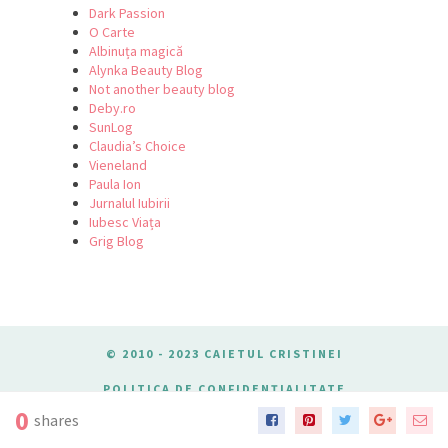
Dark Passion
O Carte
Albinuța magică
Alynka Beauty Blog
Not another beauty blog
Deby.ro
SunLog
Claudia’s Choice
Vieneland
Paula Ion
Jurnalul Iubirii
Iubesc Viața
Grig Blog
© 2010 - 2023 CAIETUL CRISTINEI
POLITICA DE CONFIDENȚIALITATE
DESPRE COOKIES
0
shares
TERMENE SI CONDITII
CONTACT