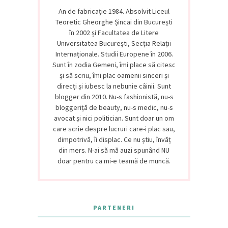
An de fabricație 1984. Absolvit Liceul
Teoretic Gheorghe Șincai din București
în 2002 și Facultatea de Litere
Universitatea București, Secția Relații
Internaționale. Studii Europene în 2006.
Sunt în zodia Gemeni, îmi place să citesc
și să scriu, îmi plac oamenii sinceri și
direcți și iubesc la nebunie câinii. Sunt
blogger din 2010. Nu-s fashionistă, nu-s
bloggeriță de beauty, nu-s medic, nu-s
avocat și nici politician. Sunt doar un om
care scrie despre lucruri care-i plac sau,
dimpotrivă, îi displac. Ce nu știu, învăț
din mers. N-ai să mă auzi spunând NU
doar pentru ca mi-e teamă de muncă.
PARTENERI