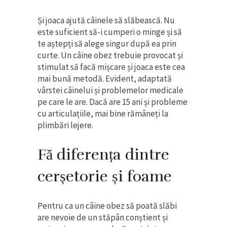
Și joaca ajută câinele să slăbească. Nu
este suficient să-i cumperi o minge și să
te aștepți să alege singur după ea prin
curte. Un câine obez trebuie provocat și
stimulat să facă mișcare și joaca este cea
mai bună metodă. Evident, adaptată
vârstei câinelui și problemelor medicale
pe care le are. Dacă are 15 ani și probleme
cu articulațiile, mai bine rămâneți la
plimbări lejere.
Fă diferența dintre
cerșetorie și foame
Pentru ca un câine obez să poată slăbi
are nevoie de un stăpân conștient și