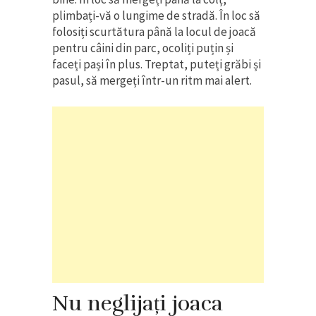
plimbați-vă o lungime de stradă. În loc să
folosiți scurtătura până la locul de joacă
pentru câini din parc, ocoliți puțin și
faceți pași în plus. Treptat, puteți grăbi și
pasul, să mergeți într-un ritm mai alert.
Nu neglijați joaca