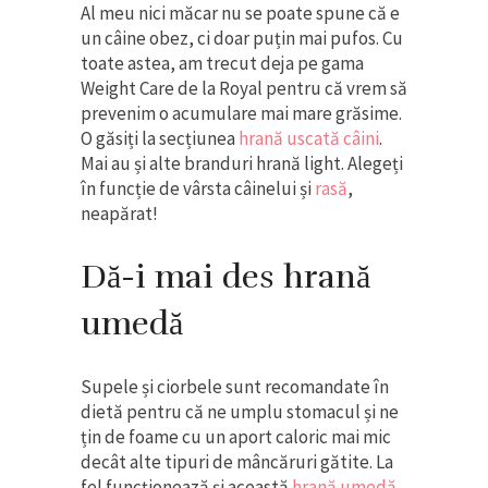
Al meu nici măcar nu se poate spune că e
un câine obez, ci doar puțin mai pufos. Cu
toate astea, am trecut deja pe gama
Weight Care de la Royal pentru că vrem să
prevenim o acumulare mai mare grăsime.
O găsiți la secțiunea
hrană uscată câini
.
Mai au și alte branduri hrană light. Alegeți
în funcție de vârsta câinelui și
rasă
,
neapărat!
Dă-i mai des hrană
umedă
Supele și ciorbele sunt recomandate în
dietă pentru că ne umplu stomacul și ne
țin de foame cu un aport caloric mai mic
decât alte tipuri de mâncăruri gătite. La
fel funcționează și această
hrană umedă