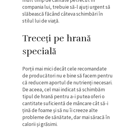
mult timp de calitate petrecut în
compania lui, trebuie să-l ajuți urgent să
slăbească făcând câteva schimbări în
stilul lui de viață.
Treceți pe hrană
specială
Porții mai mici decât cele recomandate
de producători nu e bine să facem pentru
că reducem aportul de nutrienți necesari.
De aceea, cel mai indicat să schimbăm
tipul de hrană pentru a-i putea oferi o
cantitate suficientă de mâncare cât să-i
țină de foame și să nu îi creeze alte
probleme de sănătate, dar mai săracă în
calorii și grăsimi.