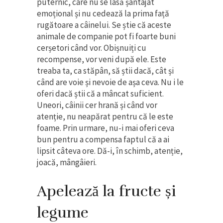
puternic, care nu se lasă șantajat
emoțional și nu cedează la prima față
rugătoare a câinelui. Se știe că aceste
animale de companie pot fi foarte buni
cerșetori când vor. Obișnuiți cu
recompense, vor veni după ele. Este
treaba ta, ca stăpân, să știi dacă, cât și
când are voie și nevoie de așa ceva. Nu i le
oferi dacă știi că a mâncat suficient.
Uneori, câinii cer hrană și când vor
atenție, nu neapărat pentru că le este
foame. Prin urmare, nu-i mai oferi ceva
bun pentru a compensa faptul că a ai
lipsit câteva ore. Dă-i, în schimb, atenție,
joacă, mângâieri.
Apelează la fructe și
legume