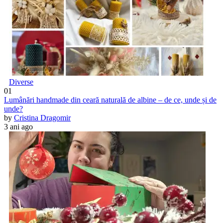
Diverse
01
Lumânări handmade din ceară naturală de albine – de ce, unde și de
unde?
by
Cristina Dragomir
3 ani ago