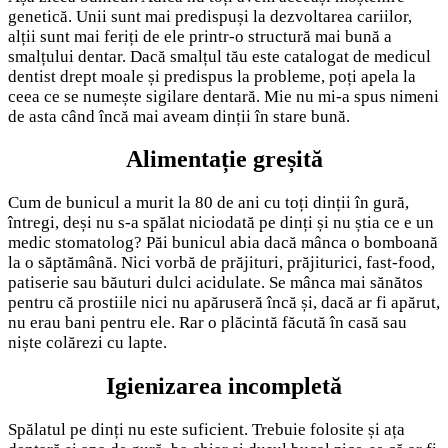
genetică. Unii sunt mai predispuși la dezvoltarea cariilor,
alții sunt mai feriți de ele printr-o structură mai bună a
smalțului dentar. Dacă smalțul tău este catalogat de medicul
dentist drept moale și predispus la probleme, poți apela la
ceea ce se numește sigilare dentară. Mie nu mi-a spus nimeni
de asta când încă mai aveam dinții în stare bună.
Alimentație greșită
Cum de bunicul a murit la 80 de ani cu toți dinții în gură,
întregi, deși nu s-a spălat niciodată pe dinți și nu știa ce e un
medic stomatolog? Păi bunicul abia dacă mânca o bomboană
la o săptămână. Nici vorbă de prăjituri, prăjiturici, fast-food,
patiserie sau băuturi dulci acidulate. Se mânca mai sănătos
pentru că prostiile nici nu apăruseră încă și, dacă ar fi apărut,
nu erau bani pentru ele. Rar o plăcintă făcută în casă sau
niște colărezi cu lapte.
Igienizarea incompletă
Spălatul pe dinți nu este suficient. Trebuie folosite și ața