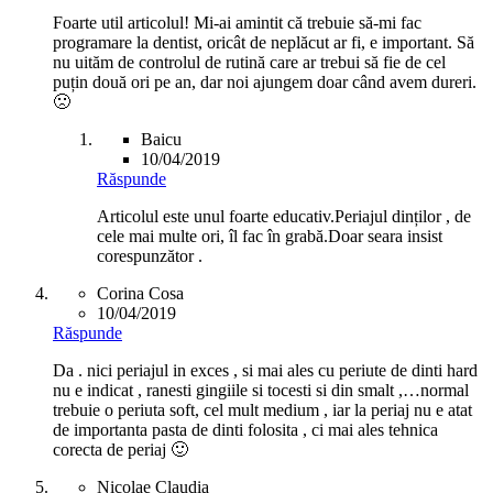
Foarte util articolul! Mi-ai amintit că trebuie să-mi fac
programare la dentist, oricât de neplăcut ar fi, e important. Să
nu uităm de controlul de rutină care ar trebui să fie de cel
puțin două ori pe an, dar noi ajungem doar când avem dureri.
🙁
Baicu
10/04/2019
Răspunde
Articolul este unul foarte educativ.Periajul dinților , de
cele mai multe ori, îl fac în grabă.Doar seara insist
corespunzător .
Corina Cosa
10/04/2019
Răspunde
Da . nici periajul in exces , si mai ales cu periute de dinti hard
nu e indicat , ranesti gingiile si tocesti si din smalt ,…normal
trebuie o periuta soft, cel mult medium , iar la periaj nu e atat
de importanta pasta de dinti folosita , ci mai ales tehnica
corecta de periaj 🙂
Nicolae Claudia