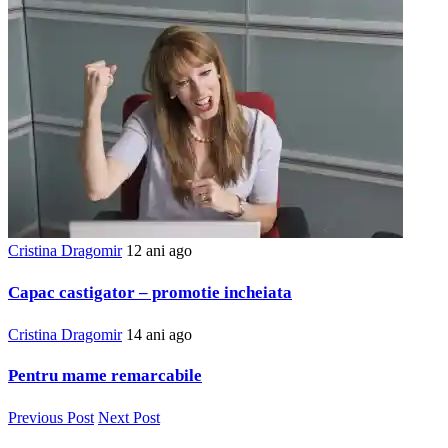
Cristina Dragomir
12 ani ago
Capac castigator – promotie incheiata
Cristina Dragomir
14 ani ago
Pentru mame remarcabile
Previous Post
Next Post