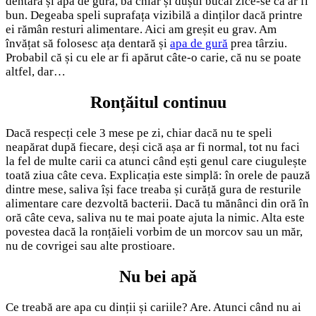
dentară și apa de gură, ba chiar și dușul bucal zice-se că ar fi
bun. Degeaba speli suprafața vizibilă a dinților dacă printre
ei rămân resturi alimentare. Aici am greșit eu grav. Am
învățat să folosesc ața dentară și
apa de gură
prea târziu.
Probabil că și cu ele ar fi apărut câte-o carie, că nu se poate
altfel, dar…
Ronțăitul continuu
Dacă respecți cele 3 mese pe zi, chiar dacă nu te speli
neapărat după fiecare, deși cică așa ar fi normal, tot nu faci
la fel de multe carii ca atunci când ești genul care ciugulește
toată ziua câte ceva. Explicația este simplă: în orele de pauză
dintre mese, saliva își face treaba și curăță gura de resturile
alimentare care dezvoltă bacterii. Dacă tu mănânci din oră în
oră câte ceva, saliva nu te mai poate ajuta la nimic. Alta este
povestea dacă la ronțăieli vorbim de un morcov sau un măr,
nu de covrigei sau alte prostioare.
Nu bei apă
Ce treabă are apa cu dinții și cariile? Are. Atunci când nu ai