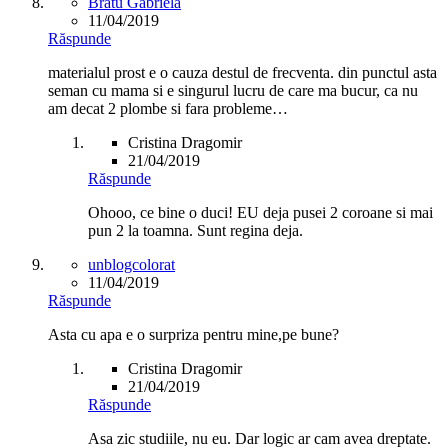
Bratu Gabriela
11/04/2019
Răspunde
materialul prost e o cauza destul de frecventa. din punctul asta
seman cu mama si e singurul lucru de care ma bucur, ca nu
am decat 2 plombe si fara probleme…
Cristina Dragomir
21/04/2019
Răspunde
Ohooo, ce bine o duci! EU deja pusei 2 coroane si mai
pun 2 la toamna. Sunt regina deja.
unblogcolorat
11/04/2019
Răspunde
Asta cu apa e o surpriza pentru mine,pe bune?
Cristina Dragomir
21/04/2019
Răspunde
Asa zic studiile, nu eu. Dar logic ar cam avea dreptate.