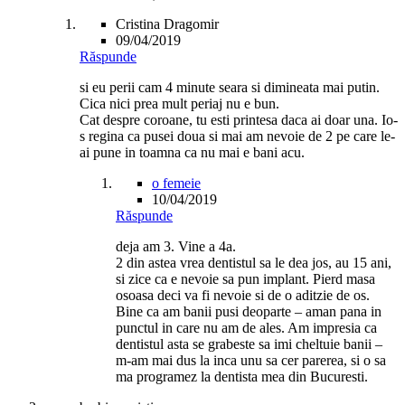
Cristina Dragomir
09/04/2019
Răspunde
si eu perii cam 4 minute seara si dimineata mai putin.
Cica nici prea mult periaj nu e bun.
Cat despre coroane, tu esti printesa daca ai doar una. Io-
s regina ca pusei doua si mai am nevoie de 2 pe care le-
ai pune in toamna ca nu mai e bani acu.
o femeie
10/04/2019
Răspunde
deja am 3. Vine a 4a.
2 din astea vrea dentistul sa le dea jos, au 15 ani,
si zice ca e nevoie sa pun implant. Pierd masa
osoasa deci va fi nevoie si de o aditzie de os.
Bine ca am banii pusi deoparte – aman pana in
punctul in care nu am de ales. Am impresia ca
dentistul asta se grabeste sa imi cheltuie banii –
m-am mai dus la inca unu sa cer parerea, si o sa
ma programez la dentista mea din Bucuresti.