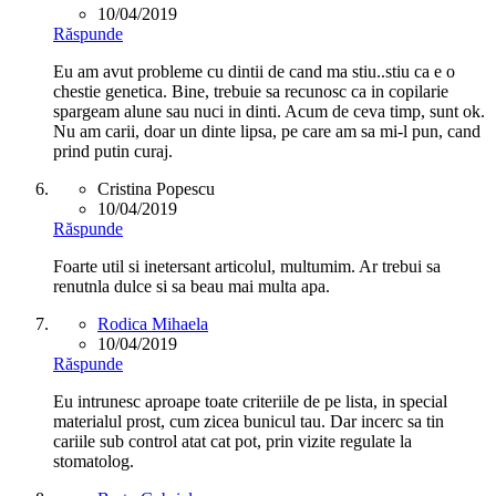
10/04/2019
Răspunde
Eu am avut probleme cu dintii de cand ma stiu..stiu ca e o
chestie genetica. Bine, trebuie sa recunosc ca in copilarie
spargeam alune sau nuci in dinti. Acum de ceva timp, sunt ok.
Nu am carii, doar un dinte lipsa, pe care am sa mi-l pun, cand
prind putin curaj.
Cristina Popescu
10/04/2019
Răspunde
Foarte util si inetersant articolul, multumim. Ar trebui sa
renutnla dulce si sa beau mai multa apa.
Rodica Mihaela
10/04/2019
Răspunde
Eu intrunesc aproape toate criteriile de pe lista, in special
materialul prost, cum zicea bunicul tau. Dar incerc sa tin
cariile sub control atat cat pot, prin vizite regulate la
stomatolog.