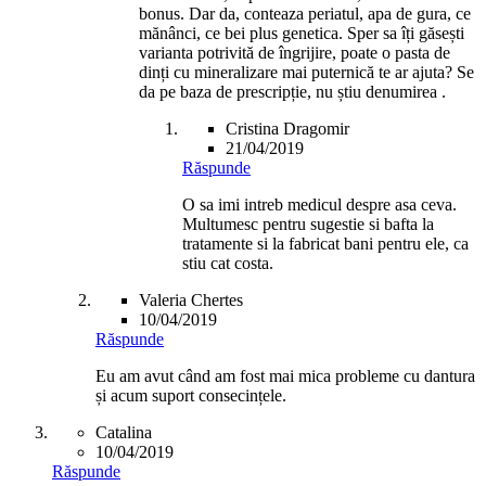
bonus. Dar da, conteaza periatul, apa de gura, ce
mănânci, ce bei plus genetica. Sper sa îți găsești
varianta potrivită de îngrijire, poate o pasta de
dinți cu mineralizare mai puternică te ar ajuta? Se
da pe baza de prescripție, nu știu denumirea .
Cristina Dragomir
21/04/2019
Răspunde
O sa imi intreb medicul despre asa ceva.
Multumesc pentru sugestie si bafta la
tratamente si la fabricat bani pentru ele, ca
stiu cat costa.
Valeria Chertes
10/04/2019
Răspunde
Eu am avut când am fost mai mica probleme cu dantura
și acum suport consecințele.
Catalina
10/04/2019
Răspunde