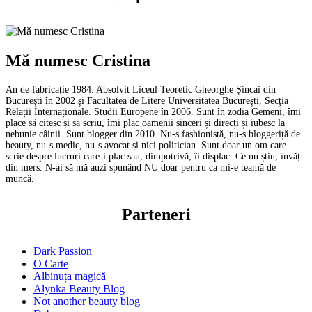
Mă numesc Cristina
An de fabricație 1984. Absolvit Liceul Teoretic Gheorghe Șincai din
București în 2002 și Facultatea de Litere Universitatea București, Secția
Relații Internaționale. Studii Europene în 2006. Sunt în zodia Gemeni, îmi
place să citesc și să scriu, îmi plac oamenii sinceri și direcți și iubesc la
nebunie câinii. Sunt blogger din 2010. Nu-s fashionistă, nu-s bloggeriță de
beauty, nu-s medic, nu-s avocat și nici politician. Sunt doar un om care
scrie despre lucruri care-i plac sau, dimpotrivă, îi displac. Ce nu știu, învăț
din mers. N-ai să mă auzi spunând NU doar pentru ca mi-e teamă de
muncă.
Parteneri
Dark Passion
O Carte
Albinuța magică
Alynka Beauty Blog
Not another beauty blog