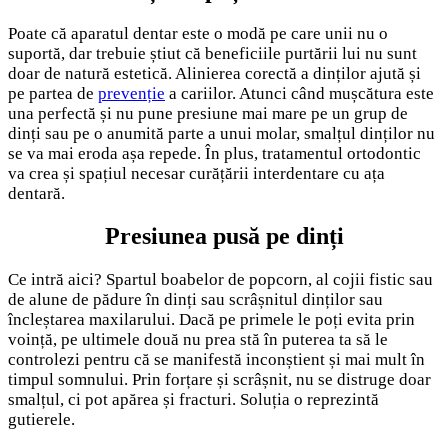
Poate că aparatul dentar este o modă pe care unii nu o
suportă, dar trebuie știut că beneficiile purtării lui nu sunt
doar de natură estetică. Alinierea corectă a dinților ajută și
pe partea de
prevenție
a cariilor. Atunci când mușcătura este
una perfectă și nu pune presiune mai mare pe un grup de
dinți sau pe o anumită parte a unui molar, smalțul dinților nu
se va mai eroda așa repede. În plus, tratamentul ortodontic
va crea și spațiul necesar curățării interdentare cu ața
dentară.
Presiunea pusă pe dinți
Ce intră aici? Spartul boabelor de popcorn, al cojii fistic sau
de alune de pădure în dinți sau scrâșnitul dinților sau
încleștarea maxilarului. Dacă pe primele le poți evita prin
voință, pe ultimele două nu prea stă în puterea ta să le
controlezi pentru că se manifestă inconștient și mai mult în
timpul somnului. Prin forțare și scrâșnit, nu se distruge doar
smalțul, ci pot apărea și fracturi. Soluția o reprezintă
gutierele.