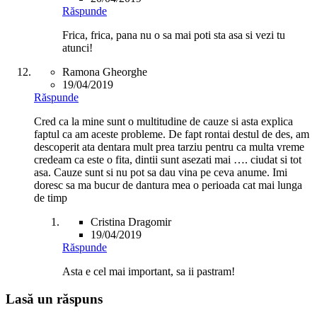
Răspunde
Frica, frica, pana nu o sa mai poti sta asa si vezi tu
atunci!
Ramona Gheorghe
19/04/2019
Răspunde
Cred ca la mine sunt o multitudine de cauze si asta explica
faptul ca am aceste probleme. De fapt rontai destul de des, am
descoperit ata dentara mult prea tarziu pentru ca multa vreme
credeam ca este o fita, dintii sunt asezati mai …. ciudat si tot
asa. Cauze sunt si nu pot sa dau vina pe ceva anume. Imi
doresc sa ma bucur de dantura mea o perioada cat mai lunga
de timp
Cristina Dragomir
19/04/2019
Răspunde
Asta e cel mai important, sa ii pastram!
Lasă un răspuns