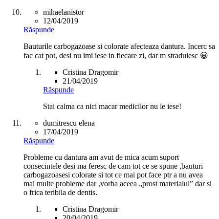
mihaelanistor
12/04/2019
Răspunde
Bauturile carbogazoase si colorate afecteaza dantura. Incerc sa
fac cat pot, desi nu imi iese in fiecare zi, dar m straduiesc 😀
Cristina Dragomir
21/04/2019
Răspunde
Stai calma ca nici macar medicilor nu le iese!
dumitrescu elena
17/04/2019
Răspunde
Probleme cu dantura am avut de mica acum suport
consecintele desi ma feresc de cam tot ce se spune ,bauturi
carbogazoasesi colorate si tot ce mai pot face ptr a nu avea
mai multe probleme dar ,vorba aceea „prost materialul” dar si
o frica teribila de dentis.
Cristina Dragomir
20/04/2019