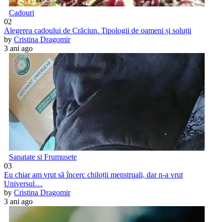
Cadouri
02
Alegerea cadoului de Crăciun. Tipologii de oameni și soluții
by
Cristina Dragomir
3 ani ago
Sanatate si Frumusete
03
Eu chiar am vrut să încerc chiloții menstruali, dar n-a vrut
Universul…
by
Cristina Dragomir
3 ani ago