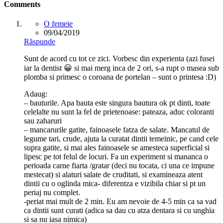
Comments
O femeie
09/04/2019
Răspunde
Sunt de acord cu tot ce zici. Vorbesc din experienta (azi fusei
iar la dentist 😀 si mai merg inca de 2 ori, s-a rupt o masea sub
plomba si primesc o coroana de portelan – sunt o printesa :D)
Adaug:
– bauturile. Apa bauta este singura bautura ok pt dinti, toate
celelalte nu sunt la fel de prietenoase: pateaza, aduc coloranti
sau zaharuri
– mancarurile gatite, fainoasele fatza de salate. Mancatul de
legume tari, crude, ajuta la curatat dintii temeinic, pe cand cele
supra gatite, si mai ales fainoasele se amesteca superficial si
lipesc pe tot felul de locuri. Fa un experiment si mananca o
perioada carne fiarta /gratar (deci nu tocata, ci una ce impune
mestecat) si alaturi salate de cruditati, si examineaza atent
dintii cu o oglinda mica- diferentza e vizibila chiar si pt un
periaj nu complet.
-periat mai mult de 2 min. Eu am nevoie de 4-5 min ca sa vad
ca dintii sunt curati (adica sa dau cu atza dentara si cu unghia
si sa nu iasa nimica)