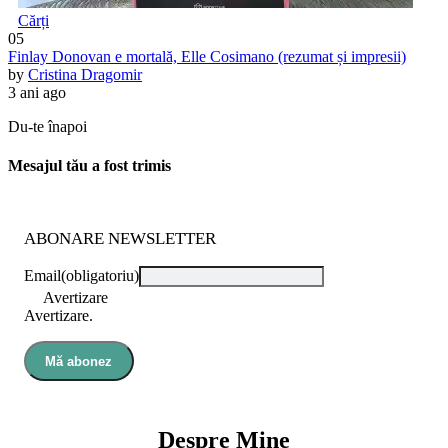
Cărți
05
Finlay Donovan e mortală, Elle Cosimano (rezumat și impresii)
by
Cristina Dragomir
3 ani ago
Du-te înapoi
Mesajul tău a fost trimis
ABONARE NEWSLETTER
Email
(obligatoriu)
Avertizare
Avertizare.
Mă abonez
Despre Mine