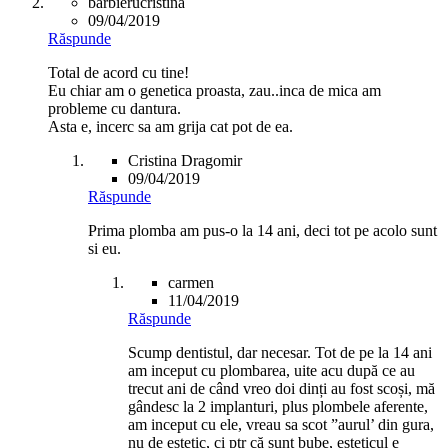
barbierucristina
09/04/2019
Răspunde
Total de acord cu tine!
Eu chiar am o genetica proasta, zau..inca de mica am
probleme cu dantura.
Asta e, incerc sa am grija cat pot de ea.
Cristina Dragomir
09/04/2019
Răspunde
Prima plomba am pus-o la 14 ani, deci tot pe acolo sunt
si eu.
carmen
11/04/2019
Răspunde
Scump dentistul, dar necesar. Tot de pe la 14 ani
am inceput cu plombarea, uite acu după ce au
trecut ani de când vreo doi dinți au fost scoși, mă
gândesc la 2 implanturi, plus plombele aferente,
am inceput cu ele, vreau sa scot ”aurul’ din gura,
nu de estetic, ci ptr că sunt bube, esteticul e