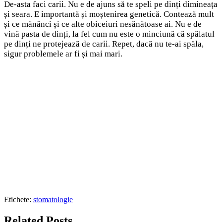
De-asta faci carii. Nu e de ajuns să te speli pe dinți dimineața
și seara. E importantă și moștenirea genetică. Contează mult
și ce mănânci și ce alte obiceiuri nesănătoase ai. Nu e de
vină pasta de dinți, la fel cum nu este o minciună că spălatul
pe dinți ne protejează de carii. Repet, dacă nu te-ai spăla,
sigur problemele ar fi și mai mari.
Etichete:
stomatologie
Related Posts