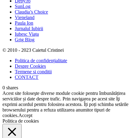
Deby.ro
SunLog
Claudia’s Choice
Vieneland
Paula Ion
Jurnalul Iubirii
Iubesc Viața
Grig Blog
© 2010 - 2023 Caietul Cristinei
Politica de confidențialitate
Despre Cookies
Termene si conditii
CONTACT
0
shares
Acest site foloseşte diverse module cookie pentru îmbunătățirea
serviciilor și date despre trafic. Prin navigarea pe acest site îţi
exprimi acordul pentru folosirea acestora. Îți poți schimba setările
browserului pentru a refuza utilizarea anumitor tipuri de
cookies.
Accept
Politica de cookies