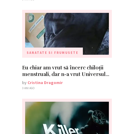
SANATATE SI FRUMUSETE
Eu chiar am vrut să încerc chiloții
menstruali, dar n-a vrut Universul…
by
Cristina Dragomir
3 ANI AGO