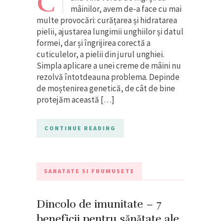
C
mâinilor, avem de-a face cu mai
multe provocări: curățarea și hidratarea
pielii, ajustarea lungimii unghiilor și datul
formei, dar și îngrijirea corectă a
cuticulelor, a pielii din jurul unghiei.
Simpla aplicare a unei creme de mâini nu
rezolvă întotdeauna problema. Depinde
de moștenirea genetică, de cât de bine
protejăm această […]
CONTINUE READING
SANATATE SI FRUMUSETE
Dincolo de imunitate – 7
beneficii pentru sănătate ale