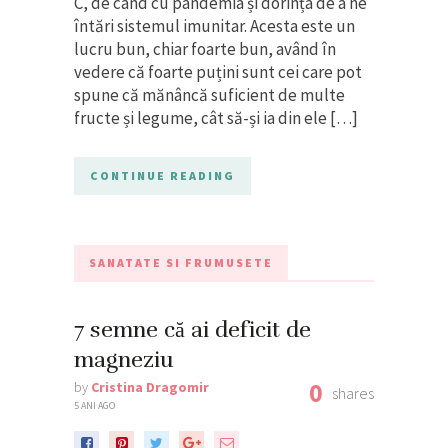
C, de când cu pandemia și dorința de a ne
întări sistemul imunitar. Acesta este un
lucru bun, chiar foarte bun, având în
vedere că foarte puțini sunt cei care pot
spune că mănâncă suficient de multe
fructe și legume, cât să-și ia din ele […]
CONTINUE READING
SANATATE SI FRUMUSETE
7 semne că ai deficit de
magneziu
0
by
Cristina Dragomir
shares
5 ANI AGO