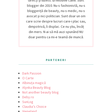
direcți și iubesc la nebunie câinii. Sunt
blogger din 2010. Nu-s fashionistă, nu-s
bloggeriță de beauty, nu-s medic, nu-s
avocat și nici politician. Sunt doar un om
care scrie despre lucruri care-i plac sau,
dimpotrivă, îi displac. Ce nu știu, învăț
din mers. N-ai să mă auzi spunând NU
doar pentru ca mi-e teamă de muncă.
PARTENERI
Dark Passion
O Carte
Albinuța magică
Alynka Beauty Blog
Not another beauty blog
Deby.ro
SunLog
Claudia’s Choice
Vieneland