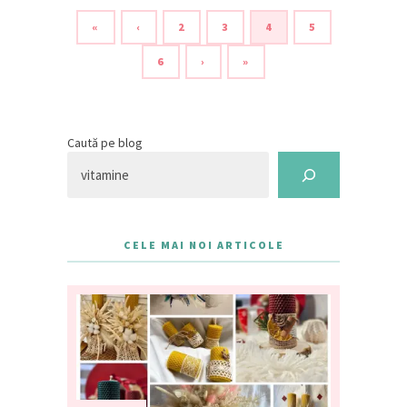
«
‹
2
3
4
5
6
›
»
Caută pe blog
CELE MAI NOI ARTICOLE