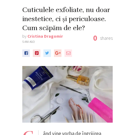
Cuticulele exfoliate, nu doar
inestetice, ci și periculoase.
Cum scăpăm de ele?
0
by
Cristina Dragomir
shares
5 ANI AGO
ând vine vorba de îngrijirea