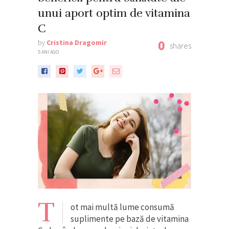
unui aport optim de vitamina
C
0
by
Cristina Dragomir
shares
5 ANI AGO
T
ot mai multă lume consumă
suplimente pe bază de vitamina