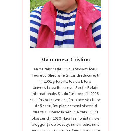
Mă numesc Cristina
An de fabricație 1984. Absolvit Liceul
Teoretic Gheorghe Șincai din București
în 2002 și Facultatea de Litere
Universitatea București, Secția Relații
Internaționale. Studii Europene în 2006.
Sunt în zodia Gemeni, îmi place să citesc
și să scriu, îmi plac oamenii sinceri și
direcți și iubesc la nebunie câinii. Sunt
blogger din 2010. Nu-s fashionistă, nu-s
bloggeriță de beauty, nu-s medic, nu-s
avocat și nici politician. Sunt doar un om