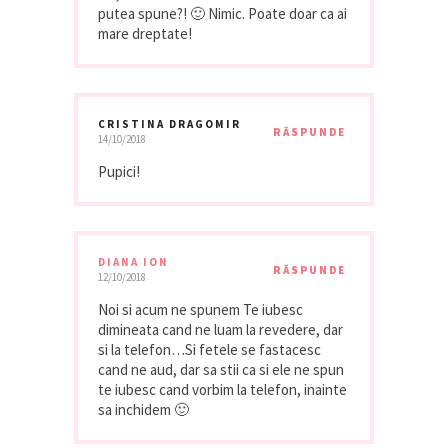
putea spune?! 🙂 Nimic. Poate doar ca ai
mare dreptate!
CRISTINA DRAGOMIR
RĂSPUNDE
14/10/2018
Pupici!
DIANA ION
RĂSPUNDE
12/10/2018
Noi si acum ne spunem Te iubesc
dimineata cand ne luam la revedere, dar
si la telefon…Si fetele se fastacesc
cand ne aud, dar sa stii ca si ele ne spun
te iubesc cand vorbim la telefon, inainte
sa inchidem 🙂