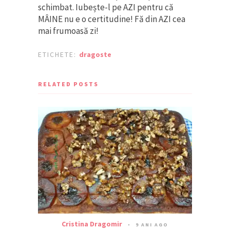
schimbat. Iubește-l pe AZI pentru că
MÂINE nu e o certitudine! Fă din AZI cea
mai frumoasă zi!
ETICHETE:
dragoste
RELATED POSTS
Cristina Dragomir
9 ANI AGO