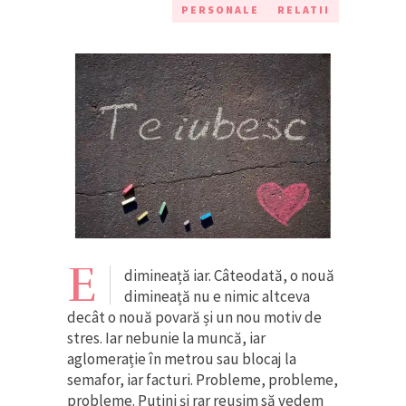
PERSONALE
RELATII
E
dimineață iar. Câteodată, o nouă
dimineață nu e nimic altceva
decât o nouă povară și un nou motiv de
stres. Iar nebunie la muncă, iar
aglomerație în metrou sau blocaj la
semafor, iar facturi. Probleme, probleme,
probleme. Puțini și rar reușim să vedem