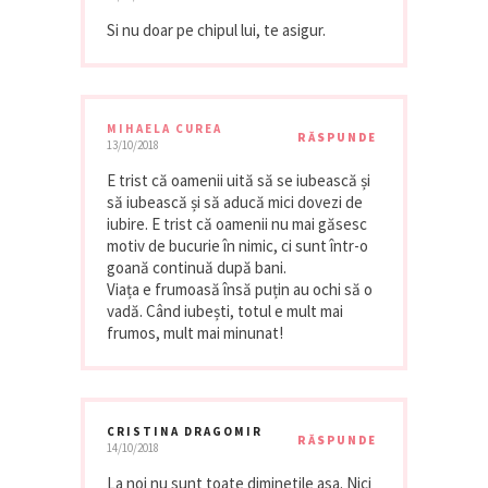
Si nu doar pe chipul lui, te asigur.
MIHAELA CUREA
RĂSPUNDE
13/10/2018
E trist că oamenii uită să se iubească și
să iubească și să aducă mici dovezi de
iubire. E trist că oamenii nu mai găsesc
motiv de bucurie în nimic, ci sunt într-o
goană continuă după bani.
Viața e frumoasă însă puțin au ochi să o
vadă. Când iubești, totul e mult mai
frumos, mult mai minunat!
CRISTINA DRAGOMIR
RĂSPUNDE
14/10/2018
La noi nu sunt toate diminetile asa. Nici