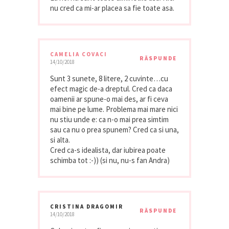
nu cred ca mi-ar placea sa fie toate asa.
CAMELIA COVACI
RĂSPUNDE
14/10/2018
Sunt 3 sunete, 8 litere, 2 cuvinte…cu
efect magic de-a dreptul. Cred ca daca
oamenii ar spune-o mai des, ar fi ceva
mai bine pe lume. Problema mai mare nici
nu stiu unde e: ca n-o mai prea simtim
sau ca nu o prea spunem? Cred ca si una,
si alta.
Cred ca-s idealista, dar iubirea poate
schimba tot :-)) (si nu, nu-s fan Andra)
CRISTINA DRAGOMIR
RĂSPUNDE
14/10/2018