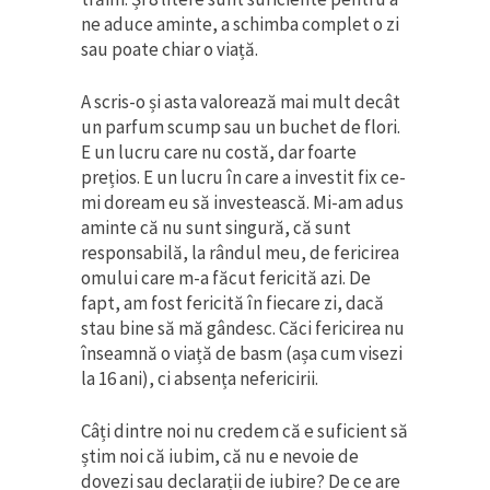
ne aduce aminte, a schimba complet o zi
sau poate chiar o viață.
A scris-o și asta valorează mai mult decât
un parfum scump sau un buchet de flori.
E un lucru care nu costă, dar foarte
prețios. E un lucru în care a investit fix ce-
mi doream eu să investească. Mi-am adus
aminte că nu sunt singură, că sunt
responsabilă, la rândul meu, de fericirea
omului care m-a făcut fericită azi. De
fapt, am fost fericită în fiecare zi, dacă
stau bine să mă gândesc. Căci fericirea nu
înseamnă o viață de basm (așa cum visezi
la 16 ani), ci absența nefericirii.
Câți dintre noi nu credem că e suficient să
știm noi că iubim, că nu e nevoie de
dovezi sau declarații de iubire? De ce are