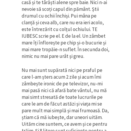
casă și te târăști alene spre baie. Nici n-ai
nevoie să scoți capul din pământ. Știi
drumul cu ochii închiși. Pui mâna pe
clanță și ceva alb, care nu era ieri acolo,
este întrezărit cu colțul ochiului. TE
IUBESC scrie pe el. E de la el. Un zâmbet
mare îți înflorește pe chip și-o bucurie și
mai mare tropăie-n suflet. În secunda doi,
nimic nu mai pare urât și greu.
Nu mai sunt supărată nici pe praful pe
care l-am șters acum 2 zile și acum îmi
zâmbește ironic de pe televizor, nu-mi
mai pasă nici că afară bate vântul, nu mă
mai simt stresată de toate lucrurile pe
care le am de făcut astăzi și viața mi se
pare mult mai simplă și mai frumoasă. Da,
știam că mă iubește, dar uneori uităm.
Uităm cine suntem, ce avem și ce pentru
trăim. Și 8 litere sunt suficiente pentru a