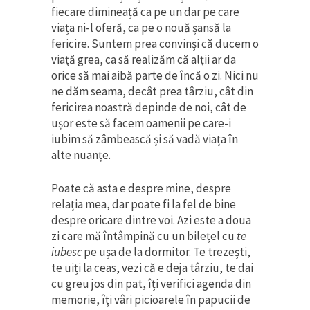
fiecare dimineață ca pe un dar pe care
viața ni-l oferă, ca pe o nouă șansă la
fericire. Suntem prea convinși că ducem o
viață grea, ca să realizăm că alții ar da
orice să mai aibă parte de încă o zi. Nici nu
ne dăm seama, decât prea târziu, cât din
fericirea noastră depinde de noi, cât de
ușor este să facem oamenii pe care-i
iubim să zâmbească și să vadă viața în
alte nuanțe.
Poate că asta e despre mine, despre
relația mea, dar poate fi la fel de bine
despre oricare dintre voi. Azi este a doua
zi care mă întâmpină cu un bilețel cu
te
iubesc
pe ușa de la dormitor. Te trezești,
te uiți la ceas, vezi că e deja târziu, te dai
cu greu jos din pat, îți verifici agenda din
memorie, îți vâri picioarele în papucii de