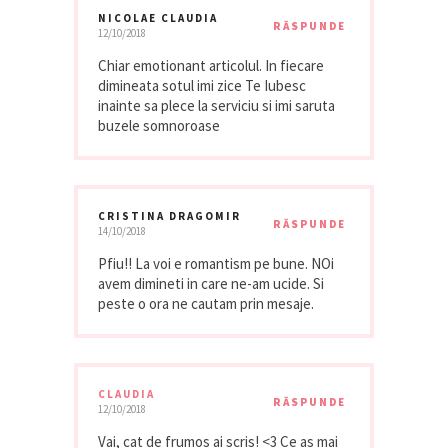
NICOLAE CLAUDIA
RĂSPUNDE
12/10/2018
Chiar emotionant articolul. In fiecare
dimineata sotul imi zice Te Iubesc
inainte sa plece la serviciu si imi saruta
buzele somnoroase
CRISTINA DRAGOMIR
RĂSPUNDE
14/10/2018
Pfiu!! La voi e romantism pe bune. NOi
avem dimineti in care ne-am ucide. Si
peste o ora ne cautam prin mesaje.
CLAUDIA
RĂSPUNDE
12/10/2018
Vai, cat de frumos ai scris! <3 Ce as mai