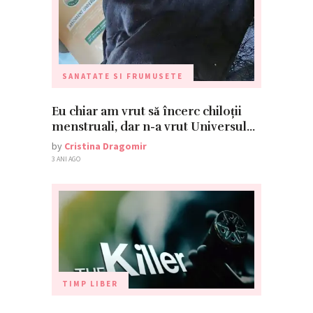
SANATATE SI FRUMUSETE
Eu chiar am vrut să încerc chiloții
menstruali, dar n-a vrut Universul…
by
Cristina Dragomir
3 ANI AGO
TIMP LIBER