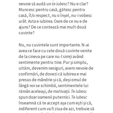
nevoie să audă un
te iubesc
? Nu e clar?
Muncesc pentru casă, gătesc pentru
casă, îl/o respect, nu o înșel, nu-i vobesc
urât. Asta e iubirea. Oare de ce nu e de
ajuns? De ce contează mai mult două
cuvinte?
Nu, nu cuvintele sunt importante. N-ai
avea ce face cu cele două cuvinte venite
de la cineva pe care nu-l simți având
sentimente pentru tine. Pur și simplu,
uităm, devenim nesiguri, avem nevoie de
confirmări, de dovezi că iubirea e mai
presus de mândrie și că, deși omul de
lângă noi se schimbă, sentimentele lui
rămân aceleași, de motivații.
Te iubesc
spun doar oamenii puternici.
Te iubesc
înseamnă că te accept așa cum ești și că,
indiferent cum va fi ziua de azi, trebuie să