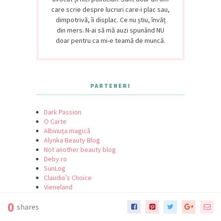
care scrie despre lucruri care-i plac sau,
dimpotrivă, îi displac. Ce nu știu, învăț
din mers. N-ai să mă auzi spunând NU
doar pentru ca mi-e teamă de muncă.
PARTENERI
Dark Passion
O Carte
Albinuța magică
Alynka Beauty Blog
Not another beauty blog
Deby.ro
SunLog
Claudia’s Choice
Vieneland
Paula Ion
0
Jurnalul Iubirii
shares
Iubesc Viața