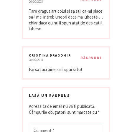
26/10/2018
Tare dragut articolul si sa stii ca-mi place
sa-l mai intreb uneori daca ma iubeste …
chiar daca eu nu ii spun atat de des cat il
iubesc
CRISTINA DRAGOMIR
RĂSPUNDE
28/10/2018
Pai sa faci bine sa ii spui si tu!
LASĂ UN RĂSPUNS
Adresa ta de email nu va fi publicată.
Câmpurile obligatorii sunt marcate cu
*