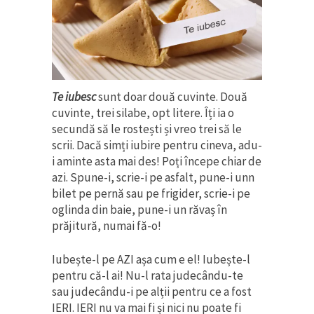
Te iubesc
sunt doar două cuvinte. Două
cuvinte, trei silabe, opt litere. Îți ia o
secundă să le rostești și vreo trei să le
scrii. Dacă simți iubire pentru cineva, adu-
i aminte asta mai des! Poți începe chiar de
azi. Spune-i, scrie-i pe asfalt, pune-i unn
bilet pe pernă sau pe frigider, scrie-i pe
oglinda din baie, pune-i un răvaș în
prăjitură, numai fă-o!
Iubește-l pe AZI așa cum e el! Iubește-l
pentru că-l ai! Nu-l rata judecându-te
sau judecându-i pe alții pentru ce a fost
IERI. IERI nu va mai fi și nici nu poate fi