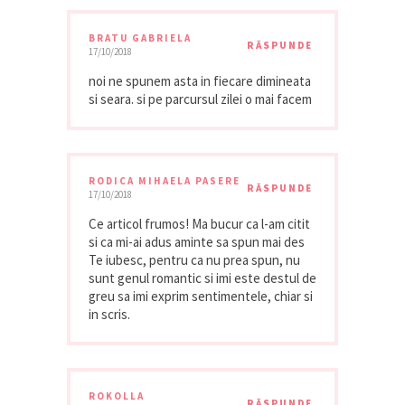
BRATU GABRIELA
RĂSPUNDE
17/10/2018
noi ne spunem asta in fiecare dimineata
si seara. si pe parcursul zilei o mai facem
RODICA MIHAELA PASERE
RĂSPUNDE
17/10/2018
Ce articol frumos! Ma bucur ca l-am citit
si ca mi-ai adus aminte sa spun mai des
Te iubesc, pentru ca nu prea spun, nu
sunt genul romantic si imi este destul de
greu sa imi exprim sentimentele, chiar si
in scris.
ROKOLLA
RĂSPUNDE