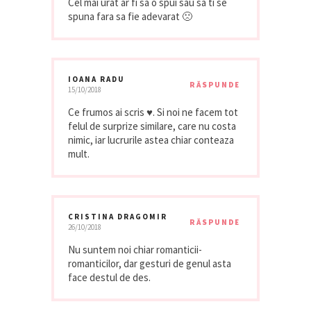
Cel mai urat ar fi sa o spui sau sa ti se
spuna fara sa fie adevarat 🙁
IOANA RADU
RĂSPUNDE
15/10/2018
Ce frumos ai scris ♥. Si noi ne facem tot
felul de surprize similare, care nu costa
nimic, iar lucrurile astea chiar conteaza
mult.
CRISTINA DRAGOMIR
RĂSPUNDE
26/10/2018
Nu suntem noi chiar romanticii-
romanticilor, dar gesturi de genul asta
face destul de des.