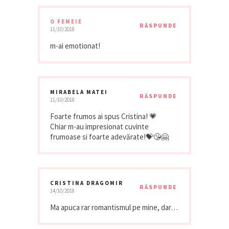
O FEMEIE
RĂSPUNDE
11/10/2018
m-ai emotionat!
MIRABELA MATEI
RĂSPUNDE
11/10/2018
Foarte frumos ai spus Cristina! 💗
Chiar m-au impresionat cuvinte
frumoase si foarte adevărate!💝😘🤗
CRISTINA DRAGOMIR
RĂSPUNDE
14/10/2018
Ma apuca rar romantismul pe mine, dar…