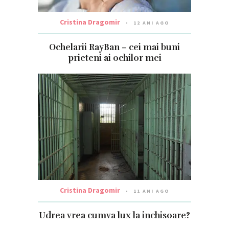
Cristina Dragomir
12 ANI AGO
Ochelarii RayBan – cei mai buni
prieteni ai ochilor mei
Cristina Dragomir
11 ANI AGO
Udrea vrea cumva lux la inchisoare?