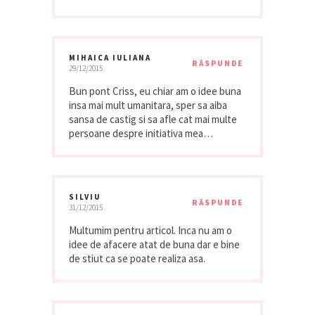
MIHAICA IULIANA
RĂSPUNDE
29/12/2015
Bun pont Criss, eu chiar am o idee buna
insa mai mult umanitara, sper sa aiba
sansa de castig si sa afle cat mai multe
persoane despre initiativa mea…
SILVIU
RĂSPUNDE
31/12/2015
Multumim pentru articol. Inca nu am o
idee de afacere atat de buna dar e bine
de stiut ca se poate realiza asa.