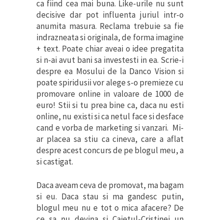
ca fiind cea mai buna. Like-urile nu sunt
decisive dar pot influenta juriul intr-o
anumita masura. Reclama trebuie sa fie
indrazneata si originala, de forma imagine
+ text. Poate chiar aveai o idee pregatita
si n-ai avut bani sa investesti in ea. Scrie-i
despre ea Mosului de la Danco Vision si
poate spiridusii vor alege s-o premieze cu
promovare online in valoare de 1000 de
euro! Stii si tu prea bine ca, daca nu esti
online, nu existi si ca netul face si desface
cand e vorba de marketing si vanzari. Mi-
ar placea sa stiu ca cineva, care a aflat
despre acest concurs de pe blogul meu, a
si castigat.
Daca aveam ceva de promovat, ma bagam
si eu. Daca stau si ma gandesc putin,
blogul meu nu e tot o mica afacere? De
ce sa nu devina si Caietul-Cristinei un