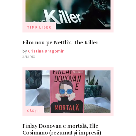
TIMP LIBER
Film nou pe Netflix, The Killer
by
Cristina Dragomir
3 ANI AGO
CĂRȚI
Finlay Donovan e mortală, Elle
Cosimano (rezumat și impresii)