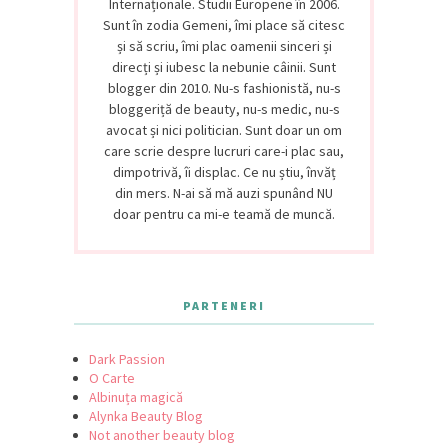
Internaționale. Studii Europene în 2006.
Sunt în zodia Gemeni, îmi place să citesc
și să scriu, îmi plac oamenii sinceri și
direcți și iubesc la nebunie câinii. Sunt
blogger din 2010. Nu-s fashionistă, nu-s
bloggeriță de beauty, nu-s medic, nu-s
avocat și nici politician. Sunt doar un om
care scrie despre lucruri care-i plac sau,
dimpotrivă, îi displac. Ce nu știu, învăț
din mers. N-ai să mă auzi spunând NU
doar pentru ca mi-e teamă de muncă.
PARTENERI
Dark Passion
O Carte
Albinuța magică
Alynka Beauty Blog
Not another beauty blog