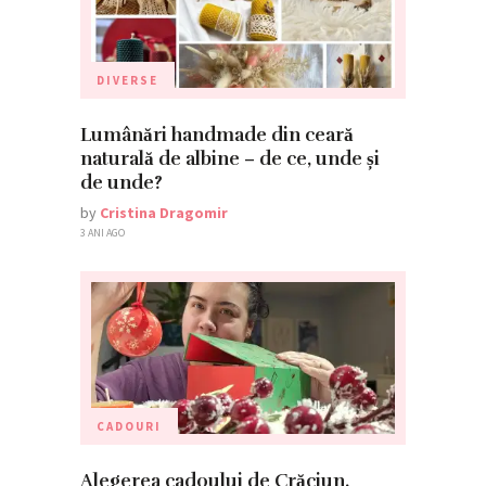
DIVERSE
Lumânări handmade din ceară
naturală de albine – de ce, unde și
de unde?
by
Cristina Dragomir
3 ANI AGO
CADOURI
Alegerea cadoului de Crăciun.