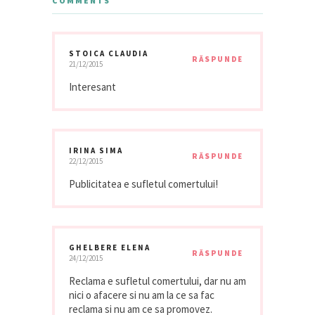
COMMENTS
STOICA CLAUDIA
RĂSPUNDE
21/12/2015
Interesant
IRINA SIMA
RĂSPUNDE
22/12/2015
Publicitatea e sufletul comertului!
GHELBERE ELENA
RĂSPUNDE
24/12/2015
Reclama e sufletul comertului, dar nu am
nici o afacere si nu am la ce sa fac
reclama si nu am ce sa promovez.