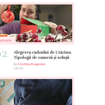
CADOURI
02
Alegerea cadoului de Crăciun.
Tipologii de oameni și soluții
by
Cristina Dragomir
3 ANI AGO