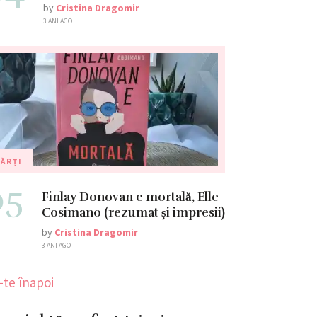
by
Cristina Dragomir
3 ANI AGO
ĂRȚI
05
Finlay Donovan e mortală, Elle
Cosimano (rezumat și impresii)
by
Cristina Dragomir
3 ANI AGO
-te înapoi