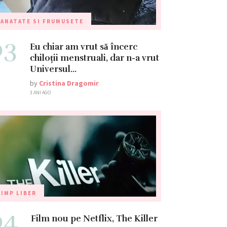
ANATATE SI FRUMUSETE
03
Eu chiar am vrut să încerc
chiloții menstruali, dar n-a vrut
Universul…
by
Cristina Dragomir
3 ANI AGO
IMP LIBER
04
Film nou pe Netflix, The Killer