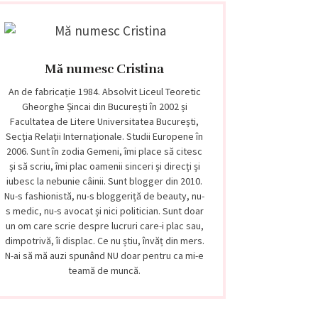
Mă numesc Cristina
An de fabricație 1984. Absolvit Liceul Teoretic
Gheorghe Șincai din București în 2002 și
Facultatea de Litere Universitatea București,
Secția Relații Internaționale. Studii Europene în
2006. Sunt în zodia Gemeni, îmi place să citesc
și să scriu, îmi plac oamenii sinceri și direcți și
iubesc la nebunie câinii. Sunt blogger din 2010.
Nu-s fashionistă, nu-s bloggeriță de beauty, nu-
s medic, nu-s avocat și nici politician. Sunt doar
un om care scrie despre lucruri care-i plac sau,
dimpotrivă, îi displac. Ce nu știu, învăț din mers.
N-ai să mă auzi spunând NU doar pentru ca mi-e
teamă de muncă.