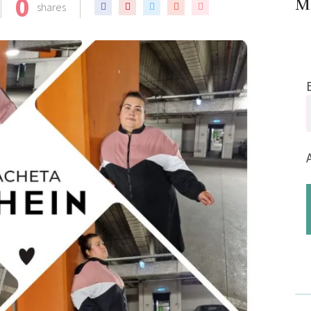
0
Me
shares