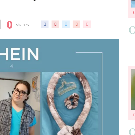
S
0
shares
T