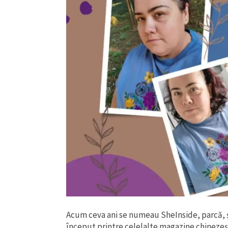
Acum ceva ani se numeau SheInside, parcă, și
început printre celelalte magazine chinezeșt