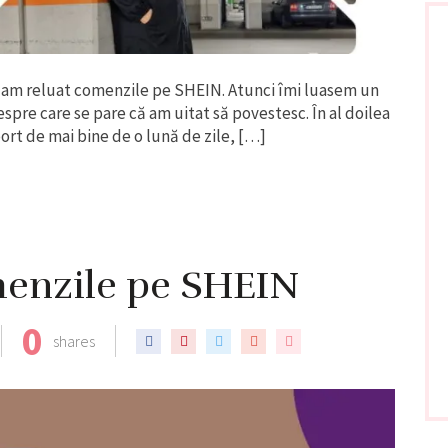
am reluat comenzile pe SHEIN. Atunci îmi luasem un
pre care se pare că am uitat să povestesc. În al doilea
rt de mai bine de o lună de zile, […]
menzile pe SHEIN
0
shares