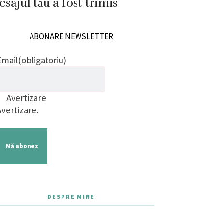
sajul tău a fost trimis
ABONARE NEWSLETTER
Email
(obligatoriu)
Avertizare
Avertizare.
Mă abonez
DESPRE MINE