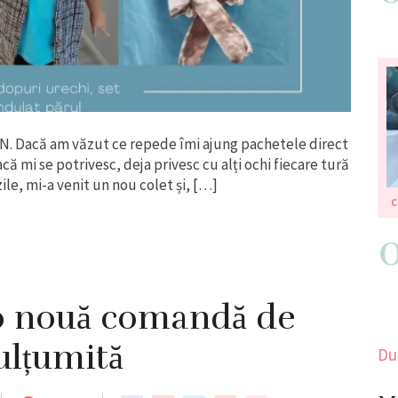
IN. Dacă am văzut ce repede îmi ajung pachetele direct
că mi se potrivesc, deja privesc cu alți ochi fiecare tură
ile, mi-a venit un nou colet și, […]
C
o nouă comandă de
ulțumită
Du