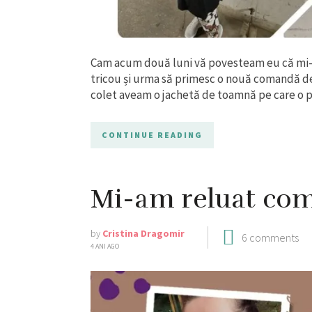
Cam acum două luni vă povesteam eu că mi-
tricou și urma să primesc o nouă comandă des
colet aveam o jachetă de toamnă pe care o po
CONTINUE READING
Mi-am reluat co
by
Cristina Dragomir
6 comments
4 ANI AGO