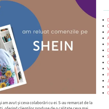
C
P
J
I
G
 am avut și ceva colaborări cu ei. S-au remarcat de la
i, oferind clienților produse de o calitate ceva mai