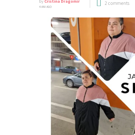
by
Cristina Dragomir
2 comments
4 ANI AGO