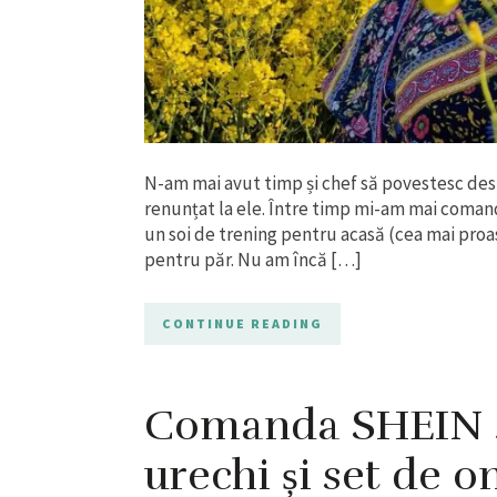
N-am mai avut timp și chef să povestesc des
renunțat la ele. Între timp mi-am mai coma
un soi de trening pentru acasă (cea mai proas
pentru păr. Nu am încă […]
CONTINUE READING
Comanda SHEIN 4 
urechi și set de o