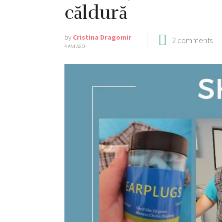
căldură
by
Cristina Dragomir
2 comments
4 ANI AGO