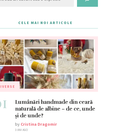
CELE MAI NOI ARTICOLE
IVERSE
01
Lumânări handmade din ceară
naturală de albine – de ce, unde
și de unde?
by
Cristina Dragomir
3 ANI AGO