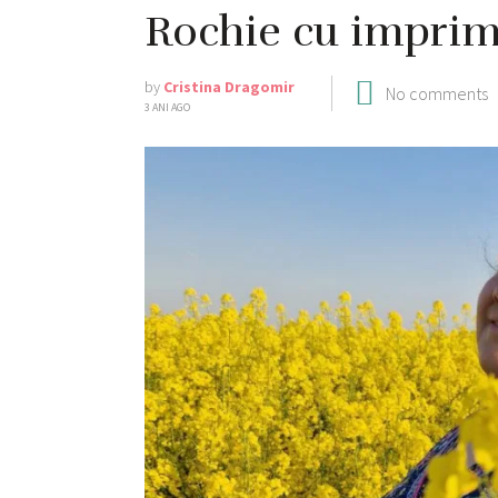
Rochie cu imprim
by
Cristina Dragomir
No comments
3 ANI AGO