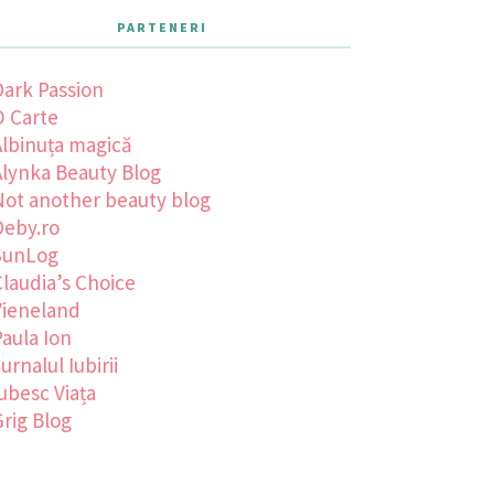
PARTENERI
Dark Passion
O Carte
Albinuța magică
Alynka Beauty Blog
Not another beauty blog
Deby.ro
SunLog
laudia’s Choice
Vieneland
aula Ion
urnalul Iubirii
ubesc Viața
rig Blog