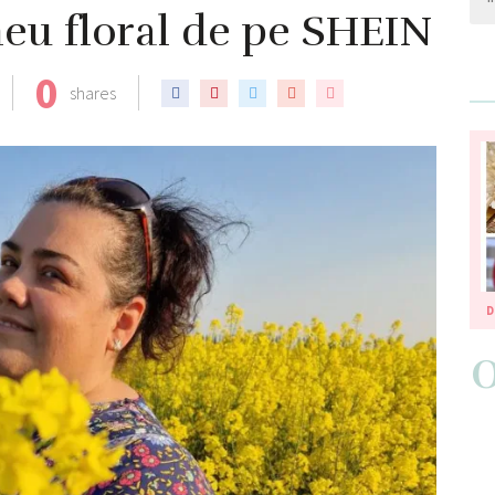
eu floral de pe SHEIN
0
shares
D