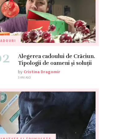
CADOURI
02
Alegerea cadoului de Crăciun.
Tipologii de oameni și soluții
by
Cristina Dragomir
3 ANI AGO
ANATATE SI FRUMUSETE