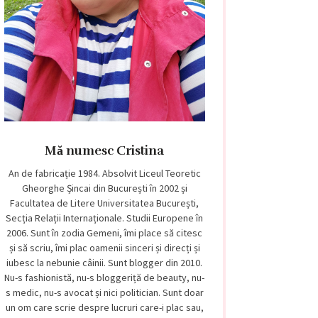
Mă numesc Cristina
An de fabricație 1984. Absolvit Liceul Teoretic
Gheorghe Șincai din București în 2002 și
Facultatea de Litere Universitatea București,
Secția Relații Internaționale. Studii Europene în
2006. Sunt în zodia Gemeni, îmi place să citesc
și să scriu, îmi plac oamenii sinceri și direcți și
iubesc la nebunie câinii. Sunt blogger din 2010.
Nu-s fashionistă, nu-s bloggeriță de beauty, nu-
s medic, nu-s avocat și nici politician. Sunt doar
un om care scrie despre lucruri care-i plac sau,