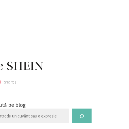
pe SHEIN
0
shares
ută pe blog