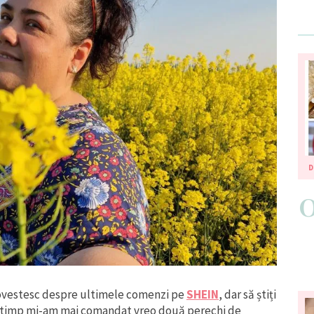
D
povestesc despre ultimele comenzi pe
SHEIN
, dar să știți
re timp mi-am mai comandat vreo două perechi de