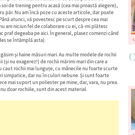
soi de trening pentru acasă (cea mai proastă alegere),
tru păr. Nu am încă poze cu aceste articole, dar poate
 Până atunci, vă povestesc pe scurt despre cea mai
u am niciun fel de colaborare cu ei, că-mi plătesc
c praf degeaba pe aici. În general, plasez comenzi când
des se întâmplă asta).
ei găsim și haine măsuri mari. Au multe modele de rochii
i (și nu exagerez!) de rochii mărimi mari din care a
Eu caut rochii mai lunguțe, cu mânecile nu foarte scurte
 simpatice, dar nu în culori nebune. Și sunt foarte
ece mai suport un poliester pe mine, dar, vara, nu prea.
nu doar rochiile, sunt din acest material.
S