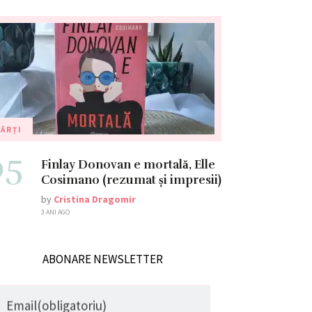
ĂRȚI
05
Finlay Donovan e mortală, Elle
Cosimano (rezumat și impresii)
by
Cristina Dragomir
3 ANI AGO
ABONARE NEWSLETTER
Email
(obligatoriu)