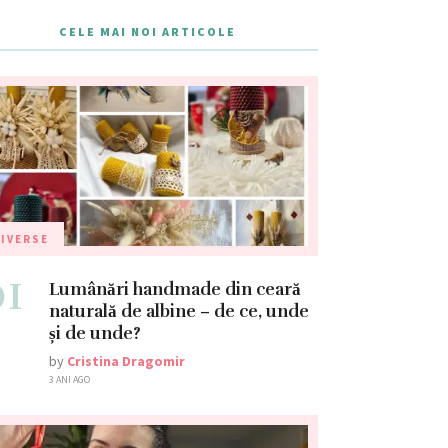
CELE MAI NOI ARTICOLE
IVERSE
01
Lumânări handmade din ceară
naturală de albine – de ce, unde
și de unde?
by
Cristina Dragomir
3 ANI AGO