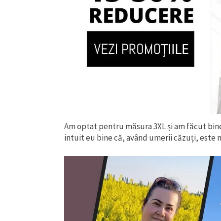
Am optat pentru măsura 3XL și am făcut bine.
intuit eu bine că, având umerii căzuți, este 