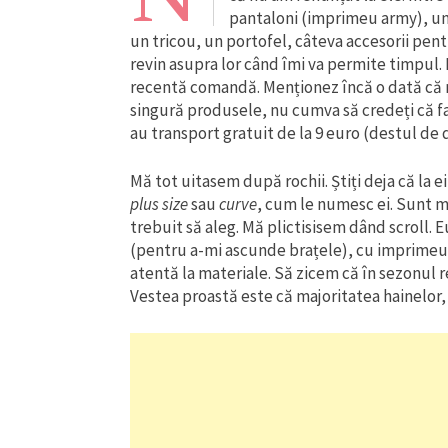
pantaloni (imprimeu army), un 
un tricou, un portofel, câteva accesorii pen
revin asupra lor când îmi va permite timpul.
recentă comandă. Menționez încă o dată că n
singură produsele, nu cumva să credeți că fa
au transport gratuit de la 9 euro (destul de 
Mă tot uitasem după rochii. Știți deja că la 
plus size
sau
curve
, cum le numesc ei. Sunt mi
trebuit să aleg. Mă plictisisem dând scroll. 
(pentru a-mi ascunde brațele), cu imprimeuri
atentă la materiale. Să zicem că în sezonul r
Vestea proastă este că majoritatea hainelor, 