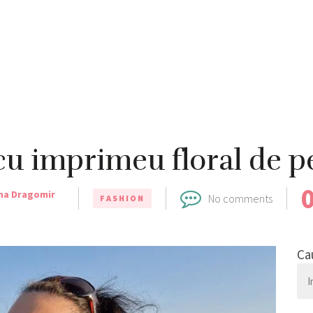
cu imprimeu floral de 
ina Dragomir
No comments
FASHION
Ca