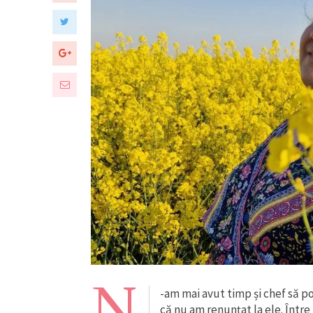
N
-am mai avut timp și chef să 
că nu am renunțat la ele. Înt