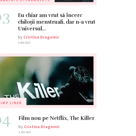
03
Eu chiar am vrut să încerc
chiloții menstruali, dar n-a vrut
Universul…
by
Cristina Dragomir
3 ANI AGO
IMP LIBER
04
Film nou pe Netflix, The Killer
by
Cristina Dragomir
3 ANI AGO