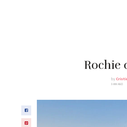
Rochie 
by
Crist
3 ANI AGO