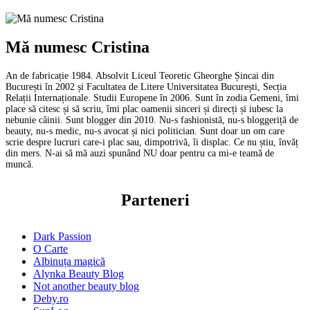
Mă numesc Cristina
An de fabricație 1984. Absolvit Liceul Teoretic Gheorghe Șincai din
București în 2002 și Facultatea de Litere Universitatea București, Secția
Relații Internaționale. Studii Europene în 2006. Sunt în zodia Gemeni, îmi
place să citesc și să scriu, îmi plac oamenii sinceri și direcți și iubesc la
nebunie câinii. Sunt blogger din 2010. Nu-s fashionistă, nu-s bloggeriță de
beauty, nu-s medic, nu-s avocat și nici politician. Sunt doar un om care
scrie despre lucruri care-i plac sau, dimpotrivă, îi displac. Ce nu știu, învăț
din mers. N-ai să mă auzi spunând NU doar pentru ca mi-e teamă de
muncă.
Parteneri
Dark Passion
O Carte
Albinuța magică
Alynka Beauty Blog
Not another beauty blog
Deby.ro