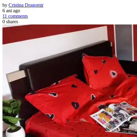
by
Cristina Dragomir
6 ani ago
11 comments
0
shares