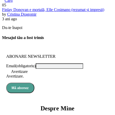
Cărți
05
Finlay Donovan e mortală, Elle Cosimano (rezumat și impresii)
by
Cristina Dragomir
3 ani ago
Du-te înapoi
Mesajul tău a fost trimis
ABONARE NEWSLETTER
Email
(obligatoriu)
Avertizare
Avertizare.
Mă abonez
Despre Mine