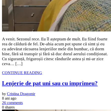
A venit. Sezonul rece. Eu îl așteptam de mult. Eu fiind foarte
rea de căldură de fel. De-abia acum pot spune că simt și eu
cu adevărat răcoarea lenjeriilor mele din bumbac, că dorm
bine, fără să transpir și fără să duc dorul aerului condiționat.
Cu siguranță, friguroșii citesc rândurile astea și mi-ar zice
ceva… […]
CONTINUE READING
Lenjerie de pat uni sau cu imprimeu?
by
Cristina Dragomir
8 ani ago
26 comments
0
shares