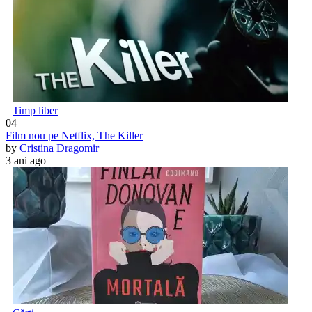
Timp liber
04
Film nou pe Netflix, The Killer
by
Cristina Dragomir
3 ani ago