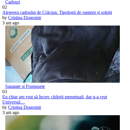
Cadouri
02
Alegerea cadoului de Crăciun. Tipologii de oameni și soluții
by
Cristina Dragomir
3 ani ago
Sanatate si Frumusete
03
Eu chiar am vrut să încerc chiloții menstruali, dar n-a vrut
Universul…
by
Cristina Dragomir
3 ani ago