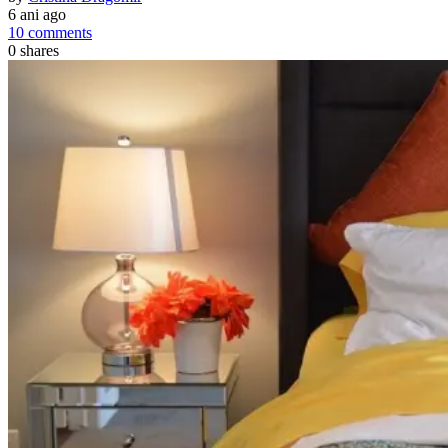
6 ani ago
10 comments
0
shares