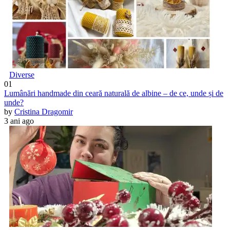
Diverse
01
Lumânări handmade din ceară naturală de albine – de ce, unde și de
unde?
by
Cristina Dragomir
3 ani ago