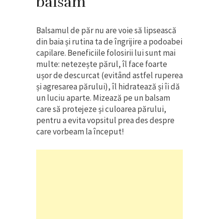
balsam
Balsamul de păr nu are voie să lipsească
din baia și rutina ta de îngrijire a podoabei
capilare. Beneficiile folosirii lui sunt mai
multe: netezește părul, îl face foarte
ușor de descurcat (evitând astfel ruperea
și agresarea părului), îl hidratează și îi dă
un luciu aparte. Mizează pe un balsam
care să protejeze și culoarea părului,
pentru a evita vopsitul prea des despre
care vorbeam la început!