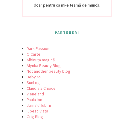
doar pentru ca mi-e teamă de muncă.
PARTENERI
Dark Passion
O Carte
Albinuța magică
Alynka Beauty Blog
Not another beauty blog
Deby.ro
SunLog
Claudia’s Choice
Vieneland
Paula Ion
Jurnalul Iubirii
Iubesc Viața
Grig Blog