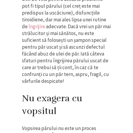
pot fi tipul părului (cel creț este mai
predispus la uscăciune), disfuncțiile
tiroidiene, dar mai ales lipsa unei rutine
de
îngrijire
adecvate. Dacă vrei un păr mai
strălucitor și mai sănătos, nu este
suficient să folosești un șampon special
pentru păr uscat și să ascunzi defectul
făcând abuz de ulei de păr. Iată câteva
sfaturi pentru îngrijirea părului uscat de
care ar trebui să ții cont, în caz că te
confrunți cu un păr tern, aspru, fragil, cu
vârfurile despicate!
Nu exagera cu
vopsitul
Vopsirea părului nu este un proces