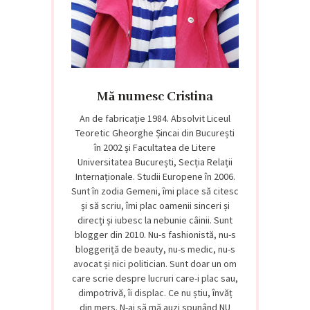
Mă numesc Cristina
An de fabricație 1984. Absolvit Liceul
Teoretic Gheorghe Șincai din București
în 2002 și Facultatea de Litere
Universitatea București, Secția Relații
Internaționale. Studii Europene în 2006.
Sunt în zodia Gemeni, îmi place să citesc
și să scriu, îmi plac oamenii sinceri și
direcți și iubesc la nebunie câinii. Sunt
blogger din 2010. Nu-s fashionistă, nu-s
bloggeriță de beauty, nu-s medic, nu-s
avocat și nici politician. Sunt doar un om
care scrie despre lucruri care-i plac sau,
dimpotrivă, îi displac. Ce nu știu, învăț
din mers. N-ai să mă auzi spunând NU