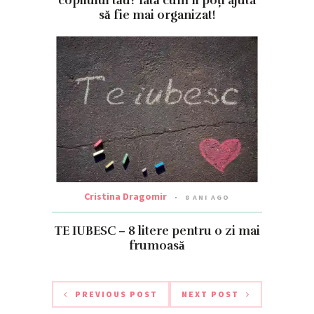
copilului tău? Iată cum îl poți ajuta
să fie mai organizat!
Cristina Dragomir
8 ANI AGO
TE IUBESC – 8 litere pentru o zi mai
frumoasă
PREVIOUS POST
NEXT POST