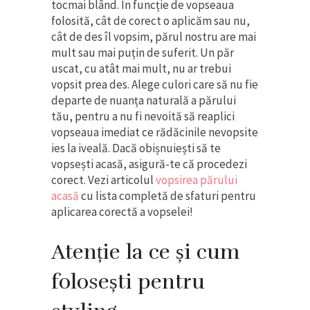
tocmai blând. În funcție de vopseaua
folosită, cât de corect o aplicăm sau nu,
cât de des îl vopsim, părul nostru are mai
mult sau mai puțin de suferit. Un păr
uscat, cu atât mai mult, nu ar trebui
vopsit prea des. Alege culori care să nu fie
departe de nuanța naturală a părului
tău, pentru a nu fi nevoită să reaplici
vopseaua imediat ce rădăcinile nevopsite
ies la iveală. Dacă obișnuiești să te
vopsești acasă, asigură-te că procedezi
corect. Vezi articolul
vopsirea părului
acasă
cu lista completă de sfaturi pentru
aplicarea corectă a vopselei!
Atenție la ce și cum
folosești pentru