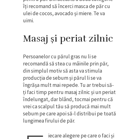
îți recomand să încerci masca de păr cu
ulei de cocos, avocado și miere. Te va
uimi.
Masaj și periat zilnic
Persoanelor cu părul gras nu li se
recomandă să stea cu mâinile prin păr,
din simplul motiv să asta va stimula
producția de sebum și părul li se va
îngrășa mult mai repede. Tu ar trebui să-
ți faci timp pentru masaj zilnic și un periat
îndelungat, dar blând, tocmai pentru că
vrei ca scalpul tău să producă mai mult
sebum pe care apoi să-l distribui pe toată
lungimea firului de păr.
iecare alegere pe care o faci și