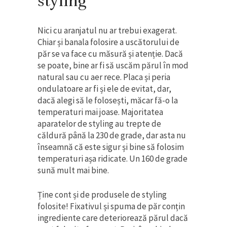
styling
Nici cu aranjatul nu ar trebui exagerat.
Chiar și banala folosire a uscătorului de
păr se va face cu măsură și atenție. Dacă
se poate, bine ar fi să uscăm părul în mod
natural sau cu aer rece. Placa și peria
ondulatoare ar fi și ele de evitat, dar,
dacă alegi să le folosești, măcar fă-o la
temperaturi mai joase. Majoritatea
aparatelor de styling au trepte de
căldură până la 230 de grade, dar asta nu
înseamnă că este sigur și bine să folosim
temperaturi așa ridicate. Un 160 de grade
sună mult mai bine.
Ține cont și de produsele de styling
folosite! Fixativul și spuma de păr conțin
ingrediente care deteriorează părul dacă