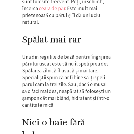
sunt folosite frecvent. Poți, în schimb,
încerca
ceara de păr
. Este mult mai
prietenoasă cu părul și îi dă un luciu
natural.
Spălat mai rar
Una din regulile de bază pentru îngrijirea
părului uscat este să nu îl speli prea des.
Spălarea zilnică îl usucă și mai tare.
Specialiștii spun că ar fi bine să-ți speli
părul cam la trei zile. Sau, dacă e musai
să o faci mai des, neapărat să folosești un
șampon cât mai blând, hidratant și într-o
cantitate mică.
Nici o baie fără