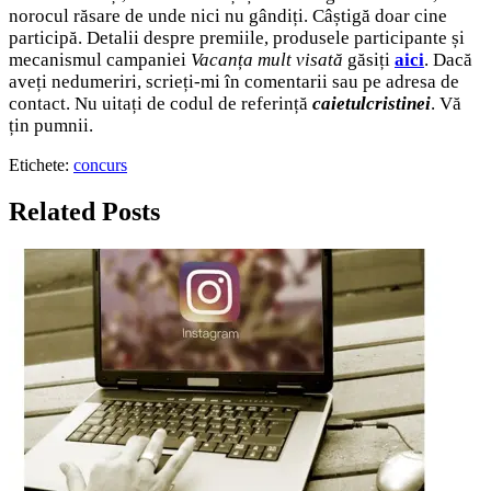
norocul răsare de unde nici nu gândiți. Câștigă doar cine
participă. Detalii despre premiile, produsele participante și
mecanismul campaniei
Vacanța mult visată
găsiți
aici
. Dacă
aveți nedumeriri, scrieți-mi în comentarii sau pe adresa de
contact. Nu uitați de codul de referință
caietulcristinei
. Vă
țin pumnii.
Etichete:
concurs
Related Posts