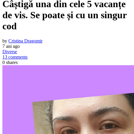
Câștigă una din cele 5 vacanțe
de vis. Se poate și cu un singur
cod
by
Cristina Dragomir
7 ani ago
Diverse
13 comments
0
shares