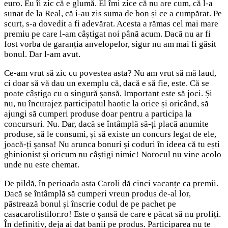
euro. Eu îi zic că e glumă. El îmi zice că nu are cum, că l-a
sunat de la Real, că i-au zis suma de bon și ce a cumpărat. Pe
scurt, s-a dovedit a fi adevărat. Acesta a rămas cel mai mare
premiu pe care l-am câștigat noi până acum. Dacă nu ar fi
fost vorba de garanția anvelopelor, sigur nu am mai fi găsit
bonul. Dar l-am avut.
Ce-am vrut să zic cu povestea asta? Nu am vrut să mă laud,
ci doar să vă dau un exemplu că, dacă e să fie, este. Că se
poate câștiga cu o singură șansă. Important este să joci. Și
nu, nu încurajez participatul haotic la orice și oricând, să
ajungi să cumperi produse doar pentru a participa la
concursuri. Nu. Dar, dacă se întâmplă să-ți placă anumite
produse, să le consumi, și să existe un concurs legat de ele,
joacă-ți șansa! Nu arunca bonuri și coduri în ideea că tu ești
ghinionist și oricum nu câștigi nimic! Norocul nu vine acolo
unde nu este chemat.
De pildă, în perioada asta Caroli dă cinci vacanțe ca premii.
Dacă se întâmplă să cumperi vreun produs de-al lor,
păstrează bonul și înscrie codul de pe pachet pe
casacarolistilor.ro! Este o șansă de care e păcat să nu profiți.
În definitiv, deja ai dat banii pe produs. Participarea nu te