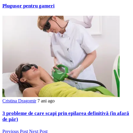
Plugusor pentru gameri
Cristina Dragomir
7 ani ago
3 probleme de care scapi prin epilarea definitivă (în afară
de păr)
Previous Post
Next Post