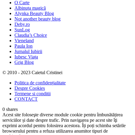
O Carte
Albinuța magică
Alynka Beauty Blog
Not another beauty blog
Deby.ro
SunLog
Claudia’s Choice
Vieneland
Paula Ion
Jurnalul Iubirii
Iubesc Viața
Grig Blog
© 2010 - 2023 Caietul Cristinei
Politica de confidențialitate
Despre Cookies
Termene si conditii
CONTACT
0
shares
Acest site foloseşte diverse module cookie pentru îmbunătățirea
serviciilor și date despre trafic. Prin navigarea pe acest site îţi
exprimi acordul pentru folosirea acestora. Îți poți schimba setările
browserului pentru a refuza utilizarea anumitor tipuri de