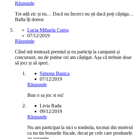
Răspunde
Tot adă zic și eu… Dacă nu încerci nu ști dacă poți câștiga…
Bafta îți doresc
Lucia Mihaela Curea
07/12/2019
Răspunde
Când mă tentează premiul și eu particip la campanii și
concursuri, nu de putine ori am câștigat. Așa că trebuie doar
să joci și să speri.
Simona Banica
07/12/2019
Răspunde
Bun o sa joc si eu!
Livia Rada
09/12/2019
Răspunde
Nu am participat la nici o tombola, tocmai din motivul
ca nu tin bonurile fiscale, decat pe cele care produsele
au garantie