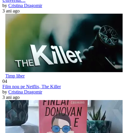
Universul…
by
Cristina Dragomir
3 ani ago
Timp liber
04
Film nou pe Netflix, The Killer
by
Cristina Dragomir
3 ani ago