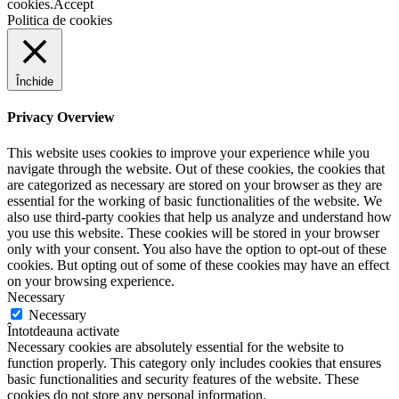
cookies.
Accept
Politica de cookies
Închide
Privacy Overview
This website uses cookies to improve your experience while you
navigate through the website. Out of these cookies, the cookies that
are categorized as necessary are stored on your browser as they are
essential for the working of basic functionalities of the website. We
also use third-party cookies that help us analyze and understand how
you use this website. These cookies will be stored in your browser
only with your consent. You also have the option to opt-out of these
cookies. But opting out of some of these cookies may have an effect
on your browsing experience.
Necessary
Necessary
Întotdeauna activate
Necessary cookies are absolutely essential for the website to
function properly. This category only includes cookies that ensures
basic functionalities and security features of the website. These
cookies do not store any personal information.