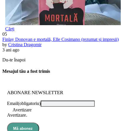
Cărți
05
Finlay Donovan e mortală, Elle Cosimano (rezumat și impresii)
by
Cristina Dragomir
3 ani ago
Du-te înapoi
Mesajul tău a fost trimis
ABONARE NEWSLETTER
Email
(obligatoriu)
Avertizare
Avertizare.
Mă abonez