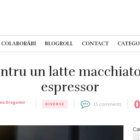
COLABORĂRI
BLOGROLL
CONTACT
CATEGOR
ntru un latte macchiato
espressor
ina Dragomir
15 comments
DIVERSE
Ca