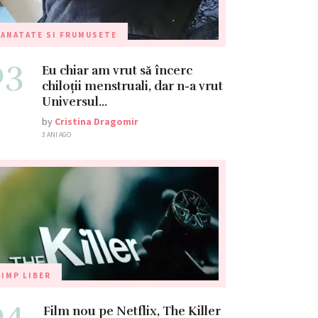
ANATATE SI FRUMUSETE
03
Eu chiar am vrut să încerc
chiloții menstruali, dar n-a vrut
Universul…
by
Cristina Dragomir
3 ANI AGO
IMP LIBER
04
Film nou pe Netflix, The Killer