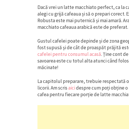
Dacă vrei un latte macchiato perfect, ca la c
alegi cu grijă cafeaua și să o prepari corect. 
Robusta este mai puternică și mai amară. Ara
macchiato cafeaua arabică este de preferat.
Gustul cafelei poate depinde și de zona geogr
fost supusă și de cât de proaspăt prăjită est
cafelei pentru consumul acasă
. Ține cont de
savoarea este cu totul alta atunci când folos
măcinate!
La capitolul preparare, trebuie respectată o
licorii. Am scris
aici
despre cum poți obține o c
cafea pentru fiecare porție de latte macchia