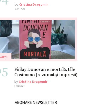
by
Cristina Dragomir
3 ANI AGO
ĂRȚI
05
Finlay Donovan e mortală, Elle
Cosimano (rezumat și impresii)
by
Cristina Dragomir
3 ANI AGO
ABONARE NEWSLETTER