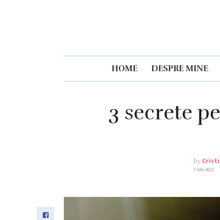
HOME
DESPRE MINE
3 secrete pe
by
Crist
7 ANI AGO