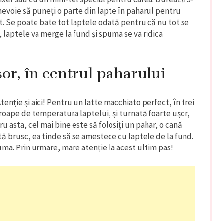
evoie să puneți o parte din lapte în paharul pentru
at. Se poate bate tot laptele odată pentru că nu tot se
 laptele va merge la fund și spuma se va ridica
șor, în centrul paharului
Atenție și aici! Pentru un latte macchiato perfect, în trei
aproape de temperatura laptelui, și turnată foarte ușor,
u asta, cel mai bine este să folosiți un pahar, o cană
tă brusc, ea tinde să se amestece cu laptele de la fund.
puma. Prin urmare, mare atenție la acest ultim pas!