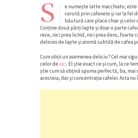
S
e numește latte macchiato, este o
cerută prin cafenele și rar la fel
băutură care place chiar și celor
Conține două părți lapte și doar o parte cafea
rece, nici prea lichid, nici prea dens, foarte
delicios de lapte și aromă subtilă de cafea 
Cum obții un asemenea deliciu? Cel mai sigur
celor de
aici
. El știe exact ce și cum, la ce 
știe cum să obțină spuma perfectă, ba, mai mu
acesteia, dar și concentrația cafelei. Asta nu 