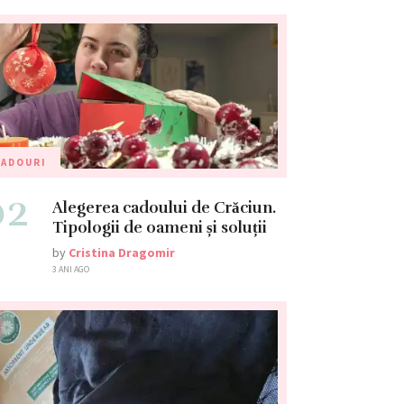
CADOURI
02
Alegerea cadoului de Crăciun.
Tipologii de oameni și soluții
by
Cristina Dragomir
3 ANI AGO