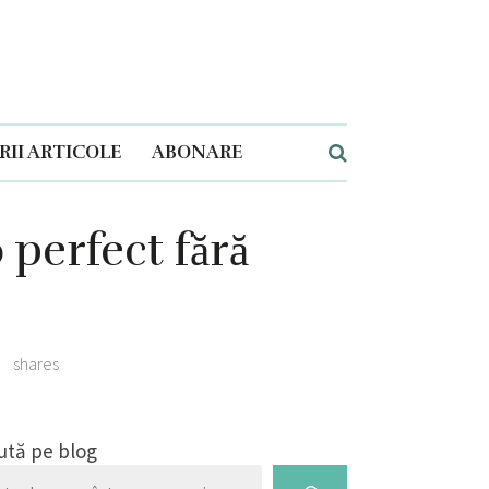
II ARTICOLE
ABONARE
 perfect fără
0
shares
ută pe blog