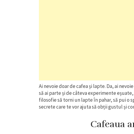
Ai nevoie doar de cafea și lapte. Da, ai nevo
să ai parte și de câteva experimente eșuate, 
filosofie să torni un lapte în pahar, să pui o 
secrete care te vor ajuta să obții gustul și co
Cafeaua a