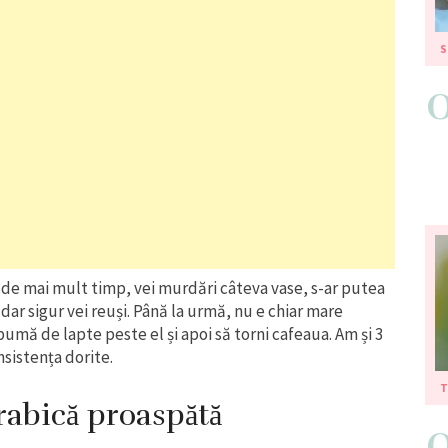
S
ie de mai mult timp, vei murdări câteva vase, s-ar putea
dar sigur vei reuși. Până la urmă, nu e chiar mare
spumă de lapte peste el și apoi să torni cafeaua. Am și 3
nsistența dorite.
T
rabică proaspătă