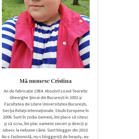
Mă numesc Cristina
An de fabricație 1984. Absolvit Liceul Teoretic
Gheorghe Șincai din București în 2002 și
Facultatea de Litere Universitatea București,
Secția Relații Internaționale. Studii Europene în
2006. Sunt în zodia Gemeni, îmi place să citesc
și să scriu, îmi plac oamenii sinceri și direcți și
iubesc la nebunie câinii. Sunt blogger din 2010.
Nu-s fashionistă, nu-s bloggeriță de beauty, nu-