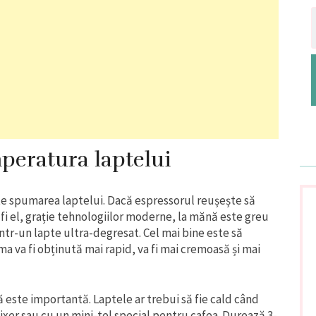
mperatura laptelui
e spumarea laptelui. Dacă espressorul reușește să
 fi el, grație tehnologiilor moderne, la mănă este greu
tr-un lapte ultra-degresat. Cel mai bine este să
a va fi obținută mai rapid, va fi mai cremoasă și mai
este importantă. Laptele ar trebui să fie cald când
ixer sau cu un mini-tel special pentru cafea. Durează 3-