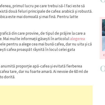
afenea, primul lucru pe care trebui să-l faci este să
Există două feluri principale de cafea: arabică și robustă.
bica este mai domoală și mai fină. Pentru latte
afică din care provine, de tipul de prăjire la care a
e. Mai multe informații găsești în articolul
alegerea
 ele pentru a alege cea mai bună cafea, dar nu uita și că
ești cafea proaspăt râșnită în locul celei gata
C
 anumită proporție apă-cafea și evitată fierberea
afea tare, dar nu foarte amară. Ai nevoie de 60 ml de
to dorită.