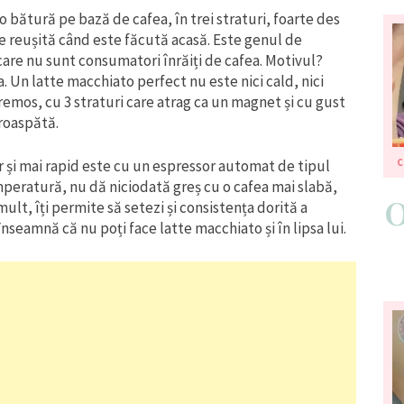
 bătură pe bază de cafea, în trei straturi, foarte des
 de reușită când este făcută acasă. Este genul de
 care nu sunt consumatori înrăiți de cafea. Motivul?
. Un latte macchiato perfect nu este nici cald, nici
 cremos, cu 3 straturi care atrag ca un magnet și cu gust
proaspătă.
 și mai rapid este cu un espressor automat de tipul
temperatură, nu dă niciodată greș cu o cafea mai slabă,
lt, îți permite să setezi și consistența dorită a
înseamnă că nu poți face latte macchiato și în lipsa lui.