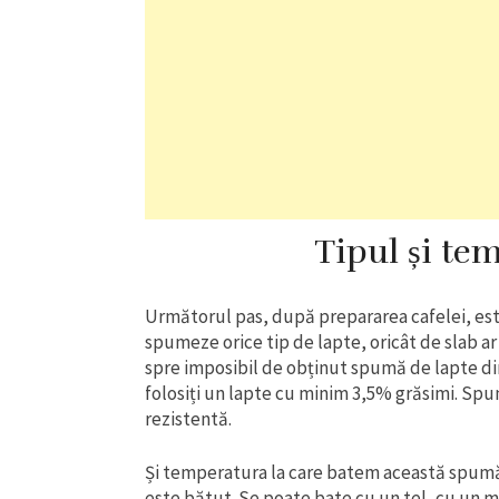
Tipul și te
Următorul pas, după prepararea cafelei, est
spumeze orice tip de lapte, oricât de slab ar
spre imposibil de obținut spumă de lapte din
folosiți un lapte cu minim 3,5% grăsimi. Spum
rezistentă.
Și temperatura la care batem această spumă 
este bătut. Se poate bate cu un tel, cu un m