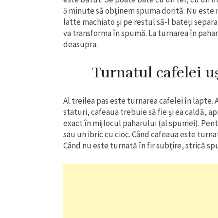
5 minute să obținem spuma dorită. Nu este n
latte machiato și pe restul să-l bateți separ
va transforma în spumă. La turnarea în pahar,
deasupra.
Turnatul cafelei u
Al treilea pas este turnarea cafelei în lapte. 
staturi, cafeaua trebuie să fie și ea caldă, 
exact în mijlocul paharului (al spumei). Pentr
sau un ibric cu cioc. Când cafeaua este turna
Când nu este turnată în fir subțire, strică s