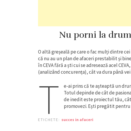
Nu porni la drum 
O altă greșeală pe care o fac mulți dintre ce
că nu au un plan de afaceri prestabilit și bine
în CEVA fără a ști cui se adresează acel CEVA,
(analizând concurența), cât va dura până vei 
T
e-ai prins că te așteaptă un dru
Totul depinde de cât de pasionat 
de inedit este proiectul tău, câ
promovezi. Ești pregătit pentru
ETICHETE:
succes in afaceri