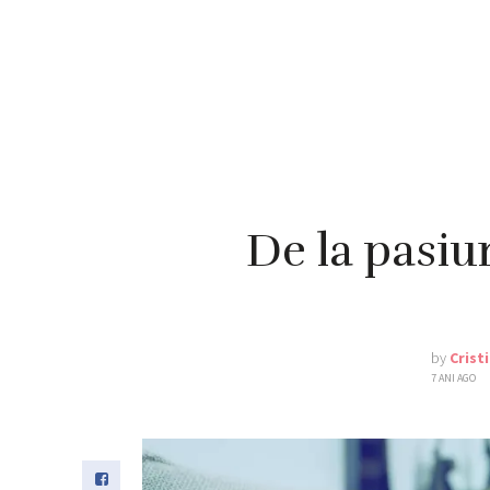
De la pasiun
by
Crist
7 ANI AGO