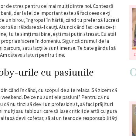
r de stres pentru cei mai mulți dintre noi. Contează
 banii, dar la fel de important este să faci ceea ce-ți
 de un birou, îngropat în hârtii, când tu prefer să lucrezi
ar să ai răbdare să-l cauți. Atunci când faci ceea ce-ți
ine, tu te simți mai bine, ești mai puțin stresat. Cu atât
i propria afacere în domeniu. Sigur că drumul de la
ai parcurs, satisfacțiile sunt imense. Te bate gândul să
 Am câteva sfaturi pentru tine.
by-urile cu pasiunile
 din când în când, cu scopul de a te relaxa. Să zicem că
de weekend. De ce nu sunt ele pasiuni? Pentru că nu
u că nu tinzi să devii un profesionist, să faci prăjituri
ulți sau tablouri care să lase criticii de artă cu gura
 alta să devii cofetar, să ai un teanc de responsabilități