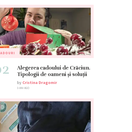
CADOURI
02
Alegerea cadoului de Crăciun.
Tipologii de oameni și soluții
by
Cristina Dragomir
3 ANI AGO