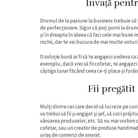
Învață pentr
Drumul de la pasiune la business trebuie să f
de perfecționare. Sigur că poți porni la drum
și în dreapta în ideea că faci cele mai bune 
rochii, dar te vei bucura de mai multe voturi 
O soluție bună ar fi să te angajezi undeva ca 
exemplu, dacă vrei să fii cofetar, te angajezi
câștiga lunar făcând ceea ce-ți place și furâ
Fii pregăti
Mulți dintre cei care decid să lucreze pe cont
va trebui să fii și angajat și șef, să coci prăj
vânzarea produselor, etc. Să nu mai vorbim 
cofetar, sau un creator de produse handmad
uriaș de comenzi de onorat.