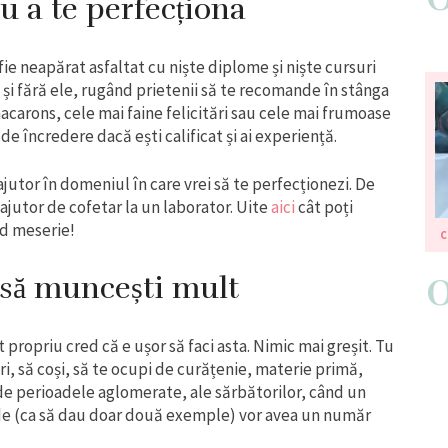
u a te perfecționa
ie neapărat asfaltat cu niște diplome și niște cursuri
 și fără ele, rugând prietenii să te recomande în stânga
macarons, cele mai faine felicitări sau cele mai frumoase
de încredere dacă ești calificat și ai experiență.
ajutor în domeniul în care vrei să te perfecționezi. De
 ajutor de cofetar la un laborator. Uite
aici
cât poți
nd meserie!
C
t să muncești mult
 propriu cred că e ușor să faci asta. Nimic mai greșit. Tu
ituri, să coși, să te ocupi de curățenie, materie primă,
de perioadele aglomerate, ale sărbătorilor, când un
e (ca să dau doar două exemple) vor avea un număr