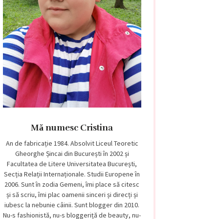
Mă numesc Cristina
An de fabricație 1984. Absolvit Liceul Teoretic
Gheorghe Șincai din București în 2002 și
Facultatea de Litere Universitatea București,
Secția Relații Internaționale. Studii Europene în
2006. Sunt în zodia Gemeni, îmi place să citesc
și să scriu, îmi plac oamenii sinceri și direcți și
iubesc la nebunie câinii. Sunt blogger din 2010.
Nu-s fashionistă, nu-s bloggeriță de beauty, nu-