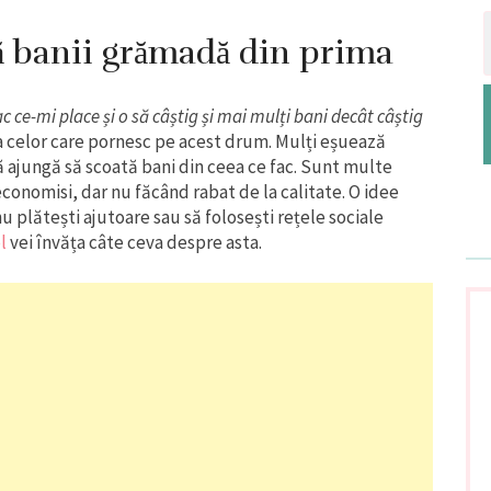
nă banii grămadă din prima
 ce-mi place și o să câștig și mai mulți bani decât câștig
ea celor care pornesc pe acest drum. Mulți eșuează
 ajungă să scoată bani din ceea ce fac. Sunt multe
 economisi, dar nu făcând rabat de la calitate. O idee
 nu plătești ajutoare sau să folosești rețele sociale
l
vei învăța câte ceva despre asta.