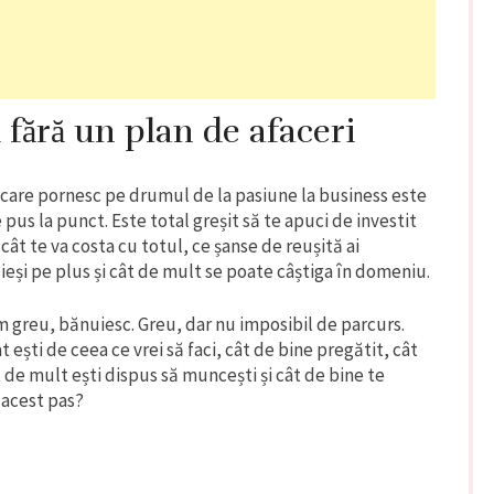
fără un plan de afaceri
i care pornesc pe drumul de la pasiune la business este
 pus la punct. Este total greșit să te apuci de investit
 cât te va costa cu totul, ce șanse de reușită ai
ieși pe plus și cât de mult se poate câștiga în domeniu.
m greu, bănuiesc. Greu, dar nu imposibil de parcurs.
ești de ceea ce vrei să faci, cât de bine pregătit, cât
t de mult ești dispus să muncești și cât de bine te
 acest pas?