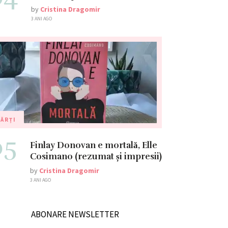
by
Cristina Dragomir
3 ANI AGO
ĂRȚI
05
Finlay Donovan e mortală, Elle
Cosimano (rezumat și impresii)
by
Cristina Dragomir
3 ANI AGO
ABONARE NEWSLETTER