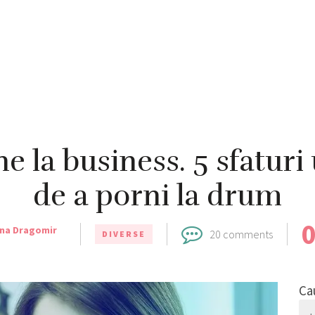
e la business. 5 sfaturi 
de a porni la drum
ina Dragomir
20 comments
DIVERSE
Ca