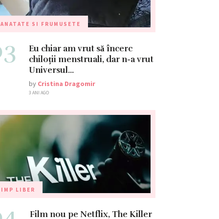
ANATATE SI FRUMUSETE
03
Eu chiar am vrut să încerc
chiloții menstruali, dar n-a vrut
Universul…
by
Cristina Dragomir
3 ANI AGO
IMP LIBER
04
Film nou pe Netflix, The Killer