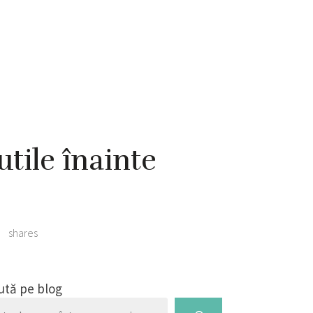
utile înainte
0
shares
ută pe blog