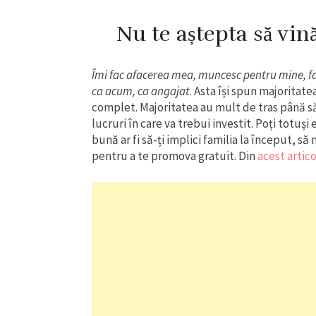
Nu te aștepta să vi
Îmi fac afacerea mea, muncesc pentru mine, fac
ca acum, ca angajat
. Asta își spun majoritat
complet. Majoritatea au mult de tras până să
lucruri în care va trebui investit. Poți totuși
bună ar fi să-ți implici familia la început, să
pentru a te promova gratuit. Din
acest artico