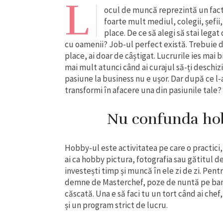
L
ocul de muncă reprezintă un facto
foarte mult mediul, colegii, șefii,
place. De ce să alegi să stai legat
cu oamenii? Job-ul perfect există. Trebuie do
place, ai doar de câștigat. Lucrurile ies mai b
mai mult atunci când ai curajul să-ți deschiz
pasiune la business nu e ușor. Dar după ce l-
transformi în afacere una din pasiunile tale?
Nu confunda hob
Hobby-ul este activitatea pe care o practici,
ai ca hobby pictura, fotografia sau gătitul 
investești timp și muncă în ele zi de zi. Pentr
demne de Masterchef, poze de nuntă pe bani m
căscată. Una e să faci tu un tort când ai chef,
și un program strict de lucru.