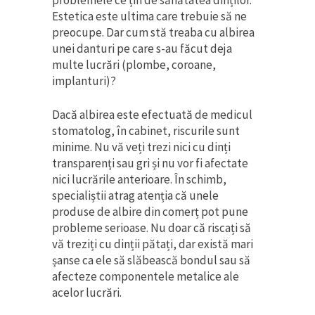
problemele ce țin de sănătatea dinților.
Estetica este ultima care trebuie să ne
preocupe. Dar cum stă treaba cu albirea
unei danturi pe care s-au făcut deja
multe lucrări (plombe, coroane,
implanturi)?
Dacă albirea este efectuată de medicul
stomatolog, în cabinet, riscurile sunt
minime. Nu vă veți trezi nici cu dinți
transparenți sau gri și nu vor fi afectate
nici lucrările anterioare. În schimb,
specialiștii atrag atenția că unele
produse de albire din comerț pot pune
probleme serioase. Nu doar că riscați să
vă treziți cu dinții pătați, dar există mari
șanse ca ele să slăbească bondul sau să
afecteze componentele metalice ale
acelor lucrări.