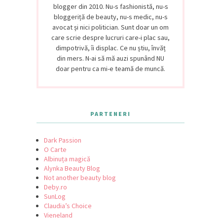
blogger din 2010. Nu-s fashionistă, nu-s
bloggeriță de beauty, nu-s medic, nu-s
avocat și nici politician. Sunt doar un om
care scrie despre lucruri care-i plac sau,
dimpotrivă, îi displac. Ce nu știu, învăț
din mers. N-ai să mă auzi spunând NU
doar pentru ca mi-e teamă de muncă.
PARTENERI
Dark Passion
O Carte
Albinuța magică
Alynka Beauty Blog
Not another beauty blog
Deby.ro
SunLog
Claudia’s Choice
Vieneland