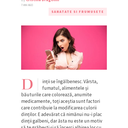
7 ANI AGO
SANATATE SI FRUMUSETE
D
inții se îngălbenesc. Vârsta,
fumatul, alimentele și
băuturile care colorează, anumite
medicamente, toți aceștia sunt factori
care contribuie la modificarea culorii
dinților. E adevărat că nimănui nu-i plac
dinții galbeni, dar ăsta nu este un motiv
să te grăbești și să încerci albirea lor cu