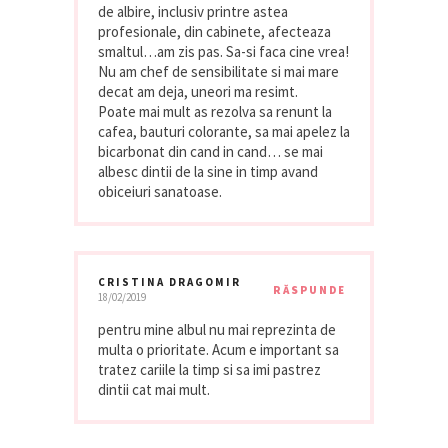
de albire, inclusiv printre astea
profesionale, din cabinete, afecteaza
smaltul…am zis pas. Sa-si faca cine vrea!
Nu am chef de sensibilitate si mai mare
decat am deja, uneori ma resimt.
Poate mai mult as rezolva sa renunt la
cafea, bauturi colorante, sa mai apelez la
bicarbonat din cand in cand… se mai
albesc dintii de la sine in timp avand
obiceiuri sanatoase.
CRISTINA DRAGOMIR
RĂSPUNDE
18/02/2019
pentru mine albul nu mai reprezinta de
multa o prioritate. Acum e important sa
tratez cariile la timp si sa imi pastrez
dintii cat mai mult.