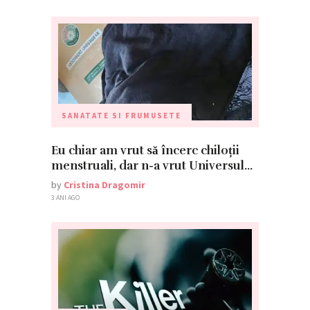
SANATATE SI FRUMUSETE
Eu chiar am vrut să încerc chiloții
menstruali, dar n-a vrut Universul…
by
Cristina Dragomir
3 ANI AGO