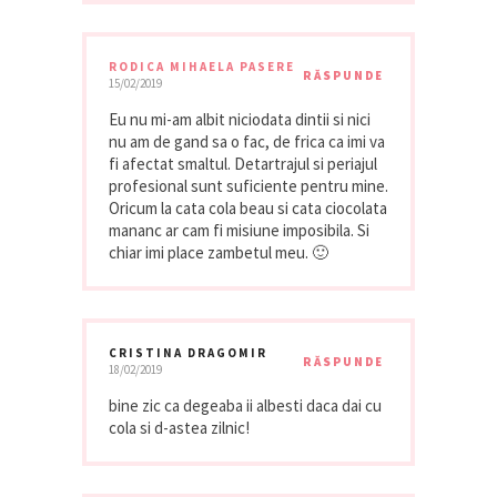
RODICA MIHAELA PASERE
RĂSPUNDE
15/02/2019
Eu nu mi-am albit niciodata dintii si nici
nu am de gand sa o fac, de frica ca imi va
fi afectat smaltul. Detartrajul si periajul
profesional sunt suficiente pentru mine.
Oricum la cata cola beau si cata ciocolata
mananc ar cam fi misiune imposibila. Si
chiar imi place zambetul meu. 🙂
CRISTINA DRAGOMIR
RĂSPUNDE
18/02/2019
bine zic ca degeaba ii albesti daca dai cu
cola si d-astea zilnic!