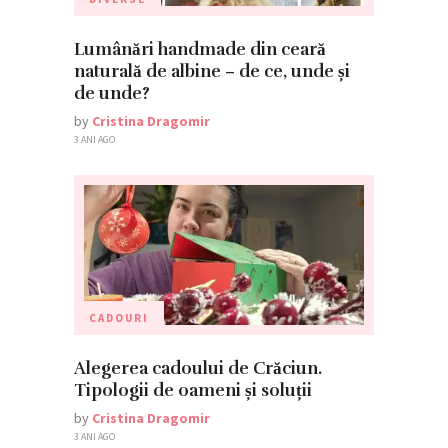
Lumânări handmade din ceară
naturală de albine – de ce, unde și
de unde?
by
Cristina Dragomir
3 ANI AGO
CADOURI
Alegerea cadoului de Crăciun.
Tipologii de oameni și soluții
by
Cristina Dragomir
3 ANI AGO