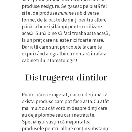
produse nesigure. Se găsesc pe piață fel
și fel de produse
minune
sub diverse
forme, de la paste de dinți pentru albire
până la benzi și lămpi pentru utilizare
acasă. Sună bine să faci treaba asta acasă,
la un preț care nu este nici foarte mare.
Dar iată care sunt pericolele la care te
expui când alegi albirea dentară în afara
cabinetului stomatologic!
Distrugerea dinților
Poate părea exagerat, dar credeți-mă că
există produse care pot face asta. Cu atât
mai mult cu cât vorbim despre dinți care
au deja plombe sau carii netratate.
Specialiștii susțin că majoritatea
produsele pentru albire conțin substanțe