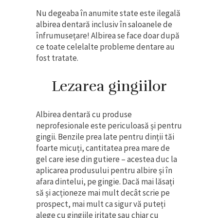
Nu degeaba în anumite state este ilegală
albirea dentară inclusiv în saloanele de
înfrumusețare! Albirea se face doar după
ce toate celelalte probleme dentare au
fost tratate.
Lezarea gingiilor
Albirea dentară cu produse
neprofesionale este periculoasă și pentru
gingii. Benzile prea late pentru dinții tăi
foarte micuți, cantitatea prea mare de
gel care iese din gutiere – acestea duc la
aplicarea produsului pentru albire și în
afara dintelui, pe gingie. Dacă mai lăsați
să și acționeze mai mult decât scrie pe
prospect, mai mult ca sigur vă puteți
alege cu gingiile iritate sau chiar cu