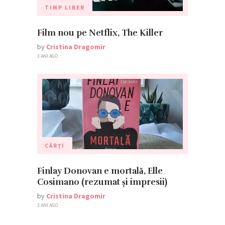
TIMP LIBER
Film nou pe Netflix, The Killer
by
Cristina Dragomir
3 ANI AGO
CĂRȚI
Finlay Donovan e mortală, Elle
Cosimano (rezumat și impresii)
by
Cristina Dragomir
3 ANI AGO