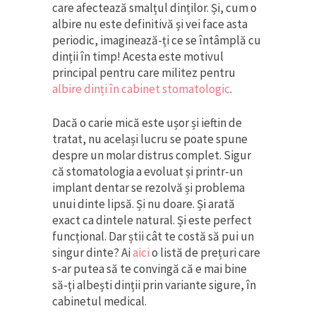
care afectează smalțul dinților. Și, cum o
albire nu este definitivă și vei face asta
periodic, imaginează-ți ce se întâmplă cu
dinții în timp! Acesta este motivul
principal pentru care militez pentru
albire dinți în cabinet stomatologic
.
Dacă o carie mică este ușor și ieftin de
tratat, nu același lucru se poate spune
despre un molar distrus complet. Sigur
că stomatologia a evoluat și printr-un
implant dentar se rezolvă și problema
unui dinte lipsă. Și nu doare. Și arată
exact ca dintele natural. Și este perfect
funcțional. Dar știi cât te costă să pui un
singur dinte? Ai
aici
o listă de prețuri care
s-ar putea să te convingă că e mai bine
să-ți albești dinții prin variante sigure, în
cabinetul medical.