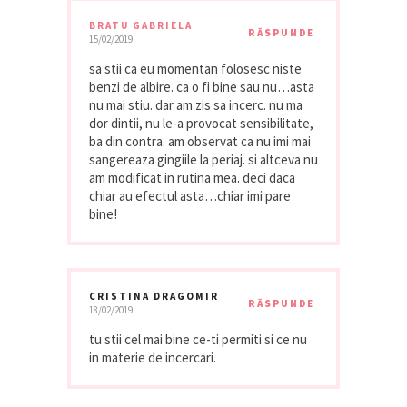
BRATU GABRIELA
RĂSPUNDE
15/02/2019
sa stii ca eu momentan folosesc niste
benzi de albire. ca o fi bine sau nu…asta
nu mai stiu. dar am zis sa incerc. nu ma
dor dintii, nu le-a provocat sensibilitate,
ba din contra. am observat ca nu imi mai
sangereaza gingiile la periaj. si altceva nu
am modificat in rutina mea. deci daca
chiar au efectul asta…chiar imi pare
bine!
CRISTINA DRAGOMIR
RĂSPUNDE
18/02/2019
tu stii cel mai bine ce-ti permiti si ce nu
in materie de incercari.