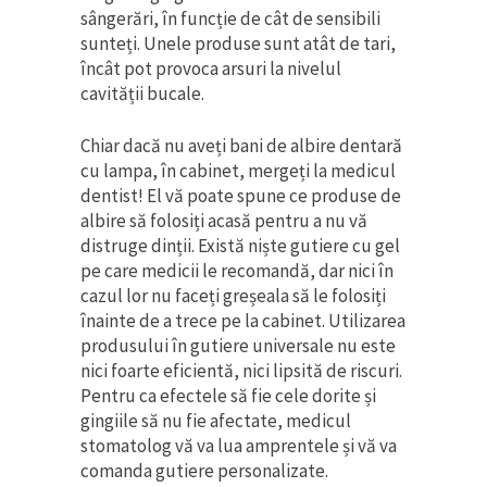
sângerări, în funcție de cât de sensibili
sunteți. Unele produse sunt atât de tari,
încât pot provoca arsuri la nivelul
cavității bucale.
Chiar dacă nu aveți bani de albire dentară
cu lampa, în cabinet, mergeți la medicul
dentist! El vă poate spune ce produse de
albire să folosiți acasă pentru a nu vă
distruge dinții. Există niște gutiere cu gel
pe care medicii le recomandă, dar nici în
cazul lor nu faceți greșeala să le folosiți
înainte de a trece pe la cabinet. Utilizarea
produsului în gutiere universale nu este
nici foarte eficientă, nici lipsită de riscuri.
Pentru ca efectele să fie cele dorite și
gingiile să nu fie afectate, medicul
stomatolog vă va lua amprentele și vă va
comanda gutiere personalizate.