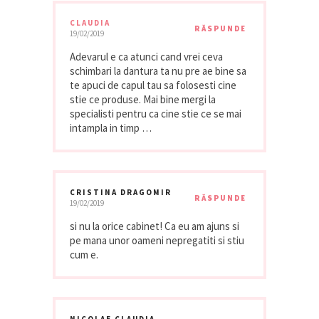
CLAUDIA
RĂSPUNDE
19/02/2019
Adevarul e ca atunci cand vrei ceva
schimbari la dantura ta nu pre ae bine sa
te apuci de capul tau sa folosesti cine
stie ce produse. Mai bine mergi la
specialisti pentru ca cine stie ce se mai
intampla in timp …
CRISTINA DRAGOMIR
RĂSPUNDE
19/02/2019
si nu la orice cabinet! Ca eu am ajuns si
pe mana unor oameni nepregatiti si stiu
cum e.
NICOLAE CLAUDIA