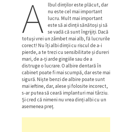
A
lbul dinților este plăcut, dar
nu este cel mai important
lucru. Mult mai important
este să ai dinții sănătoși și să
se vadă că sunt îngrijiți. Dacă
totuși vrei un zâmbet mai alb, fă lucrurile
corect! Nu îți albi dinții cu riscul de a-i
pierde, a te trezi cu sensibilitate și dureri
mari, de a-ți arde gingiile sau de a
distruge o lucrare. O albire dentară în
cabinet poate fi mai scumpă, dar este mai
sigură. Niște benzi de albire poate sunt
mai ieftine, dar, alese și folosite incorect,
s-ar putea să ceară implanturi mai târziu.
Și cred că nimeni nu vrea dinți albi cu un
asemenea preț.