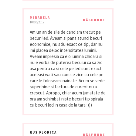
MIRABELA
RĂSPUNDE
10/10/2017
Am un an de zile de cand am trecut pe
becuri led. Aveam si pana atunci becuri
economice, nu stiu exact ce tip, dar nu
imi placea deloc intensitatea luminii.
Aveam impresia ca e o lumina chioara si
nu e vorba de puterea becului ca sa zic
asa pentru ca si cele pe led sunt exact
aceeasi wati sau cum se zice cu cele pe
care le foloseam inainate. Acum se vede
super bine si factura de curent nu a
crescut. Apropo, chiar acum jumatate de
ora am schimbat niste becuri tip spirala
cu becuri led in casa de la tara :)))
RUS FLORICA
RĂSPUNDE