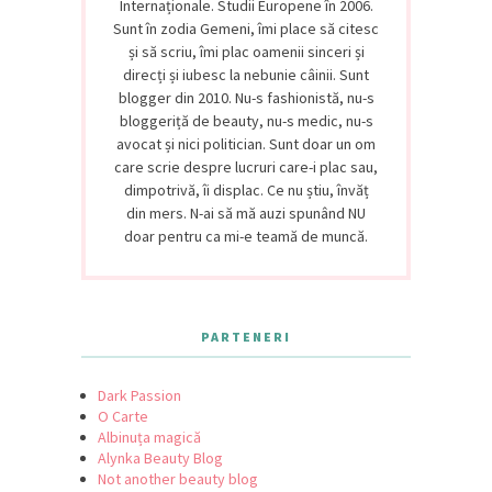
Internaționale. Studii Europene în 2006.
Sunt în zodia Gemeni, îmi place să citesc
și să scriu, îmi plac oamenii sinceri și
direcți și iubesc la nebunie câinii. Sunt
blogger din 2010. Nu-s fashionistă, nu-s
bloggeriță de beauty, nu-s medic, nu-s
avocat și nici politician. Sunt doar un om
care scrie despre lucruri care-i plac sau,
dimpotrivă, îi displac. Ce nu știu, învăț
din mers. N-ai să mă auzi spunând NU
doar pentru ca mi-e teamă de muncă.
PARTENERI
Dark Passion
O Carte
Albinuța magică
Alynka Beauty Blog
Not another beauty blog