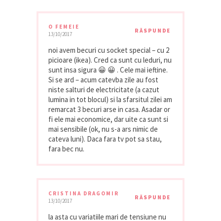
O FEMEIE
RĂSPUNDE
13/10/2017
noi avem becuri cu socket special – cu 2
picioare (ikea). Cred ca sunt cu leduri, nu
sunt insa sigura 😀 😀 . Cele mai ieftine.
Si se ard – acum catevba zile au fost
niste salturi de electricitate (a cazut
lumina in tot blocul) si la sfarsitul zilei am
remarcat 3 becuri arse in casa. Asadar or
fi ele mai economice, dar uite ca sunt si
mai sensibile (ok, nu s-a ars nimic de
cateva luni). Daca fara tv pot sa stau,
fara bec nu.
CRISTINA DRAGOMIR
RĂSPUNDE
13/10/2017
la asta cu variatiile mari de tensiune nu