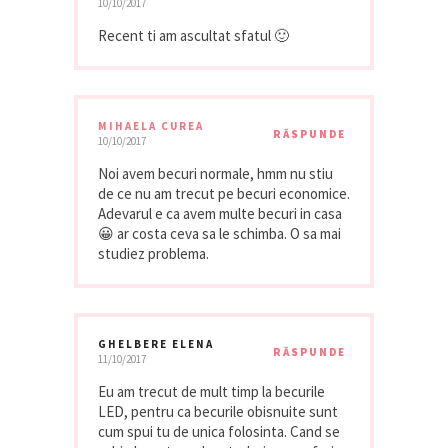
10/10/2017
Recent ti am ascultat sfatul 🙂
MIHAELA CUREA
RĂSPUNDE
10/10/2017
Noi avem becuri normale, hmm nu stiu
de ce nu am trecut pe becuri economice.
Adevarul e ca avem multe becuri in casa
😀 ar costa ceva sa le schimba. O sa mai
studiez problema.
GHELBERE ELENA
RĂSPUNDE
11/10/2017
Eu am trecut de mult timp la becurile
LED, pentru ca becurile obisnuite sunt
cum spui tu de unica folosinta. Cand se