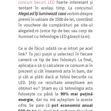
concurs becuri LED
foarte interesant și
tentant în același timp. La concursul
AlegeLed îți luminează casa
vorbim despre
premii în valoare de 1500 de lei, constând
în vouchere de cumpărături pe site-ul
alegeled.ro (orice tip de bec sau corp de
iluminat cu tehnologie LED găsești la ei).
Ce ai de făcut odată ce-ai intrat pe acel
link? To joci puțin și selectezi în fiecare
cameră ce tip de bec folosești. La final,
aplicația o să-ți calculeze ce consum ai în
prezent și cât înseamnă asta în bani, dar
și cât ai plăti dacă ai folosi becurile cu
LED. Știți ce rezultate amețitoare am
obținut eu? Știam eu că tehnologia asta
folosește cu până la
90% mai puțină
energie
, dar nu mă așteptam la aceste
cifre. Se pare că
pot economisi anual