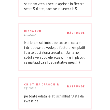
sa tinem vreo 4 becuri aprinse in fiecare
seara 5-6 ore, daca se intuneca la 5.
DIANA ION
RĂSPUNDE
13/10/2017
Noi le-am schimbat pe toate in casa si
intr-adevar se vede pe factura. Am platit
foarte putin luna trecuta…Dar la noi,
sotul a venit cu ele acasa, mi-ar fi placut
sa ma laud ca a fost initiativa mea :)))
CRISTINA DRAGOMIR
RĂSPUNDE
13/10/2017
pe toate odata le-ati schimbat? Asta da
investitie!