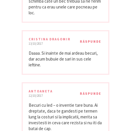
schimba cate un bec trebuia sa ne ferim
pentru ca erau unele care pocneau pe
loc.
CRISTINA DRAGOMIR
RĂSPUNDE
13/10/2017
Daaaa. Si inainte de mai ardeau becuri,
dar acum bubuie de sari in sus cele
ieftine.
ANTOANETA
RĂSPUNDE
12/10/2017
Becuri cu led – o inventie tare buna. Ai
dreptate, daca te gandesti pe termen
lung la costuri si la implicatii, merita sa
investesti in ceva care rezista si nu iti da
batai de cap.