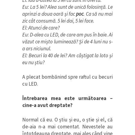
El: Iau d-astea la 5 lei că sunt în ofertă.
Eu: La 5 lei? Alea sunt de unică folosință. Le
aprinzi a doua oară și fac
poc
. Ca să nu mai
zic cât consumă. 5 lei dai, 5 lei face.
El: Atunci de care?
Eu: D-alea cu LED, de care am pus în baie. Ai
văzut ce mișto luminează? Și de 4 luni nu s-
a ars niciunul.
El: Becuri la 40 de lei? Am câștigat la loto și
eu nu știu?
A plecat bombănind spre raftul cu becuri
cu LED.
Întrebarea mea este următoarea –
cine-a avut dreptate?
Normal că eu. O știu și eu, o știe și el, că
de-aia n-a mai comentat. Nevestele au
întotdeauna dreptate, mai ales când vine