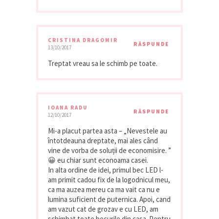
CRISTINA DRAGOMIR
RĂSPUNDE
13/10/2017
Treptat vreau sa le schimb pe toate.
IOANA RADU
RĂSPUNDE
12/10/2017
Mi-a placut partea asta – „Nevestele au
întotdeauna dreptate, mai ales când
vine de vorba de soluții de economisire. ”
😀 eu chiar sunt econoama casei.
In alta ordine de idei, primul bec LED l-
am primit cadou fix de la logodnicul meu,
ca ma auzea mereu ca ma vait ca nu e
lumina suficient de puternica. Apoi, cand
am vazut cat de grozav e cu LED, am
schimbat toate becurile din casa. Pentru