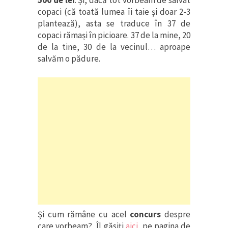
500 de lei
. Și, dacă tot vorbeam de salvat
copaci (că toată lumea îi taie și doar 2-3
plantează), asta se traduce în 37 de
copaci rămași în picioare. 37 de la mine, 20
de la tine, 30 de la vecinul… aproape
salvăm o pădure.
Și cum rămâne cu acel
concurs
despre
care vorbeam? Îl găsiți
aici
, pe pagina de