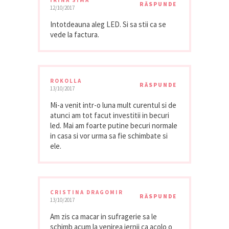
IRINA SIMA
RĂSPUNDE
12/10/2017
Intotdeauna aleg LED. Si sa stii ca se
vede la factura.
ROKOLLA
RĂSPUNDE
13/10/2017
Mi-a venit intr-o luna mult curentul si de
atunci am tot facut investitii in becuri
led. Mai am foarte putine becuri normale
in casa si vor urma sa fie schimbate si
ele.
CRISTINA DRAGOMIR
RĂSPUNDE
13/10/2017
Am zis ca macar in sufragerie sa le
schimb acum la venirea iernii ca acolo o