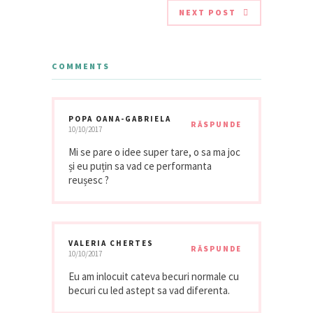
NEXT POST
COMMENTS
POPA OANA-GABRIELA
RĂSPUNDE
10/10/2017
Mi se pare o idee super tare, o sa ma joc
și eu puțin sa vad ce performanta
reușesc ?
VALERIA CHERTES
RĂSPUNDE
10/10/2017
Eu am inlocuit cateva becuri normale cu
becuri cu led astept sa vad diferenta.