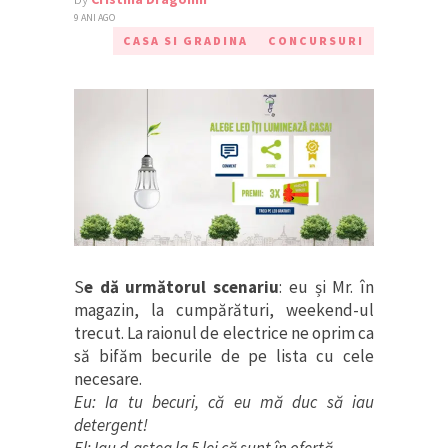
9 ANI AGO
CASA SI GRADINA
CONCURSURI
S
e dă următorul scenariu
: eu și Mr. în
magazin, la cumpărături, weekend-ul
trecut. La raionul de electrice ne oprim ca
să bifăm becurile de pe lista cu cele
necesare.
Eu: Ia tu becuri, că eu mă duc să iau
detergent!