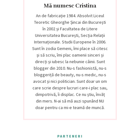
Mă numesc Cristina
An de fabricație 1984. Absolvit Liceul
Teoretic Gheorghe Șincai din București
în 2002 și Facultatea de Litere
Universitatea București, Secția Relații
Internaționale. Studii Europene în 2006.
Sunt în zodia Gemeni, îmi place să citesc
și să scriu, îmi plac oamenii sinceri și
direcți și iubesc la nebunie câinii. Sunt
blogger din 2010. Nu-s fashionistă, nu-s
bloggeriță de beauty, nu-s medic, nu-s
avocat și nici politician. Sunt doar un om
care scrie despre lucruri care-i plac sau,
dimpotrivă, îi displac. Ce nu știu, învăț
din mers. N-ai să mă auzi spunând NU
doar pentru ca mi-e teamă de muncă.
PARTENERI