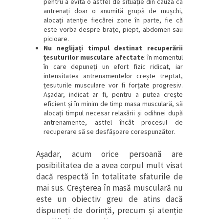
pentru a evita o astfel de situație din cauza că
antrenați doar o anumită grupă de mușchi,
alocați atenție fiecărei zone în parte, fie că
este vorba despre brațe, piept, abdomen sau
picioare.
Nu neglijați timpul destinat recuperării
țesuturilor musculare afectate
: în momentul
în care depuneți un efort fizic ridicat, iar
intensitatea antrenamentelor crește treptat,
țesuturile musculare vor fi forțate progresiv.
Așadar, indicat ar fi, pentru a putea crește
eficient și în minim de timp masa musculară, să
alocați timpul necesar relaxării și odihnei după
antrenamente, astfel încât procesul de
recuperare să se desfășoare corespunzător.
Așadar, acum orice persoană are
posibilitatea de a avea corpul mult visat
dacă respectă în totalitate sfaturile de
mai sus. Creșterea în masă musculară nu
este un obiectiv greu de atins dacă
dispuneți de dorință, precum și atenție