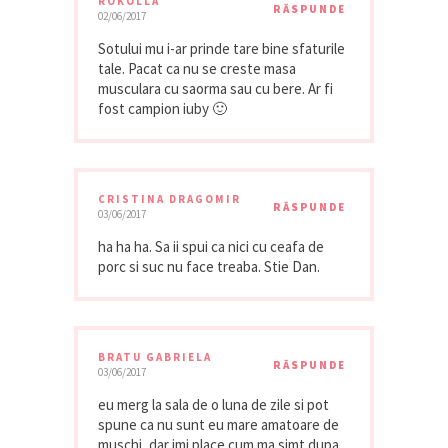
ROKOLLA
RĂSPUNDE
02/06/2017
Sotului mu i-ar prinde tare bine sfaturile
tale. Pacat ca nu se creste masa
musculara cu saorma sau cu bere. Ar fi
fost campion iuby 🙂
CRISTINA DRAGOMIR
RĂSPUNDE
03/06/2017
ha ha ha. Sa ii spui ca nici cu ceafa de
porc si suc nu face treaba. Stie Dan.
BRATU GABRIELA
RĂSPUNDE
03/06/2017
eu merg la sala de o luna de zile si pot
spune ca nu sunt eu mare amatoare de
muschi, dar imi place cum ma simt dupa