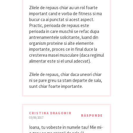
Zilele de repaus chiar au un rol foarte
important cand e vorba de fitness si ma
bucur ca ai punctat si acest aspect.
Practic, perioada de repaus este
perioada in care muschii se refac dupa
antrenamentele solicitante, luand din
organism proteine si alte elemente
importante, proces ce in final duce la
cresterea masei musculare (daca regimul
alimentar este si el unul adecvat).
Zilele de repaus, chiar daca uneori chiar
ni se pare greu sa stam departe de sala,
sunt chiar foarte importante.
CRISTINA DRAGOMIR
RĂSPUNDE
03/06/2017
Ioana, tu vobeste in numele tau! Mie mi-