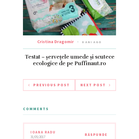
Cristina Dragomir
8 ANI AGO
Testat – șervețele umede și scutece
ecologice de pe Puffinaut.ro
PREVIOUS POST
NEXT POST
COMMENTS
IOANA RADU
RĂSPUNDE
31/05/2017