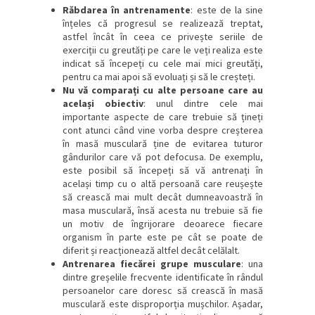
Răbdarea în antrenamente
: este de la sine
înțeles că progresul se realizează treptat,
astfel încât în ceea ce privește seriile de
exerciții cu greutăți pe care le veți realiza este
indicat să începeți cu cele mai mici greutăți,
pentru ca mai apoi să evoluați și să le creșteți.
Nu vă comparați cu alte persoane care au
același obiectiv
: unul dintre cele mai
importante aspecte de care trebuie să țineți
cont atunci când vine vorba despre creșterea
în masă musculară ține de evitarea tuturor
gândurilor care vă pot defocusa. De exemplu,
este posibil să începeți să vă antrenați în
același timp cu o altă persoană care reușește
să crească mai mult decât dumneavoastră în
masa musculară, însă acesta nu trebuie să fie
un motiv de îngrijorare deoarece fiecare
organism în parte este pe cât se poate de
diferit și reacționează altfel decât celălalt.
Antrenarea fiecărei grupe musculare
: una
dintre greșelile frecvente identificate în rândul
persoanelor care doresc să crească în masă
musculară este disproporția mușchilor. Așadar,