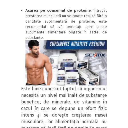
Axarea pe consumul de proteine
: întrucât
creșterea musculară nu se poate realiză fără o
cantitate suplimentară de proteine, este
recomandat să vă orientați spre acele
suplimente alimentare bogate în astfel de
substanțe.
Este bine cunoscut faptul că organismul
necesită un nivel mai înalt de substanțe
benefice, de minerale, de vitamine în
cazul în care se depune un efort fizic
intens și se dorește creșterea masei
musculare, iar alimentația normală nu
reușește să facă față pe deplin în acest