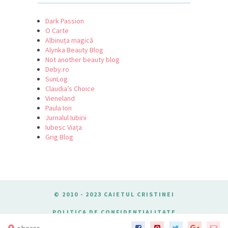
Dark Passion
O Carte
Albinuța magică
Alynka Beauty Blog
Not another beauty blog
Deby.ro
SunLog
Claudia’s Choice
Vieneland
Paula Ion
Jurnalul Iubirii
Iubesc Viața
Grig Blog
© 2010 - 2023 CAIETUL CRISTINEI
POLITICA DE CONFIDENȚIALITATE
DESPRE COOKIES