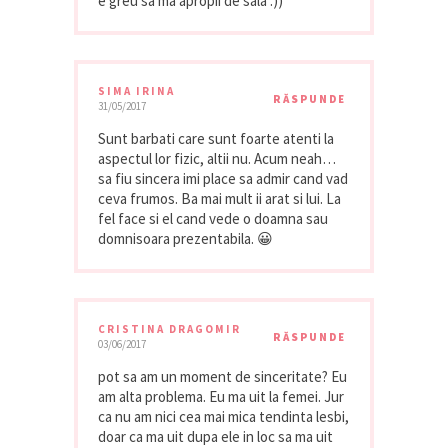
e greu sa ma apropii de sala :))
SIMA IRINA
RĂSPUNDE
31/05/2017
Sunt barbati care sunt foarte atenti la
aspectul lor fizic, altii nu. Acum neah…
sa fiu sincera imi place sa admir cand vad
ceva frumos. Ba mai mult ii arat si lui. La
fel face si el cand vede o doamna sau
domnisoara prezentabila. 😀
CRISTINA DRAGOMIR
RĂSPUNDE
03/06/2017
pot sa am un moment de sinceritate? Eu
am alta problema. Eu ma uit la femei. Jur
ca nu am nici cea mai mica tendinta lesbi,
doar ca ma uit dupa ele in loc sa ma uit