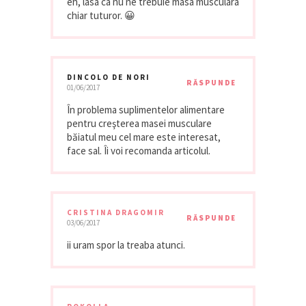
eh, lasa ca nu ne trebuie masa musculara
chiar tuturor. 😀
DINCOLO DE NORI
RĂSPUNDE
01/06/2017
În problema suplimentelor alimentare
pentru creşterea masei musculare
băiatul meu cel mare este interesat,
face sal. Îi voi recomanda articolul.
CRISTINA DRAGOMIR
RĂSPUNDE
03/06/2017
ii uram spor la treaba atunci.