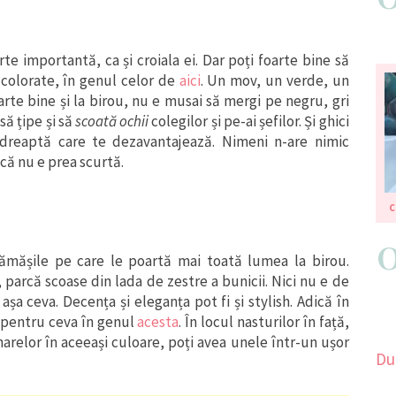
e importantă, ca și croiala ei. Dar poți foarte bine să
 colorate, în genul celor de
aici
. Un mov, un verde, un
arte bine și la birou, nu e musai să mergi pe negru, gri
să țipe și să
scoată ochii
colegilor și pe-ai șefilor. Și ghici
 dreaptă care te dezavantajează. Nimeni n-are nimic
că nu e prea scurtă.
C
mășile pe care le poartă mai toată lumea la birou.
parcă scoase din lada de zestre a bunicii. Nici nu e de
 ceva. Decența și eleganța pot fi și stylish. Adică în
a pentru ceva în genul
acesta
. În locul nasturilor în față,
narelor în aceeași culoare, poți avea unele într-un ușor
Du