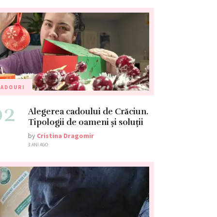
CADOURI
02
Alegerea cadoului de Crăciun.
Tipologii de oameni și soluții
by
Cristina Dragomir
3 ANI AGO