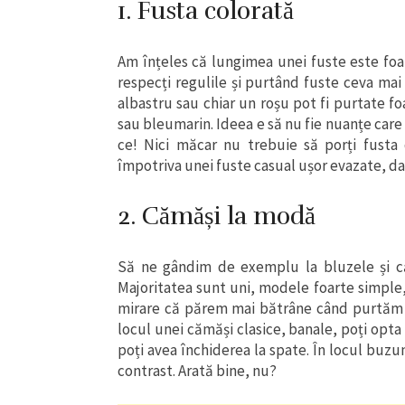
1. Fusta colorată
Am înțeles că lungimea unei fuste este foart
respecți regulile și purtând fuste ceva mai
albastru sau chiar un roșu pot fi purtate fo
sau bleumarin. Ideea e să nu fie nuanțe care 
ce! Nici măcar nu trebuie să porți fusta
împotriva unei fuste casual ușor evazate, da
2. Cămăși la modă
Să ne gândim de exemplu la bluzele și că
Majoritatea sunt uni, modele foarte simple, 
mirare că părem mai bătrâne când purtăm așa
locul unei cămăși clasice, banale, poți opt
poți avea închiderea la spate. În locul buzu
contrast. Arată bine, nu?