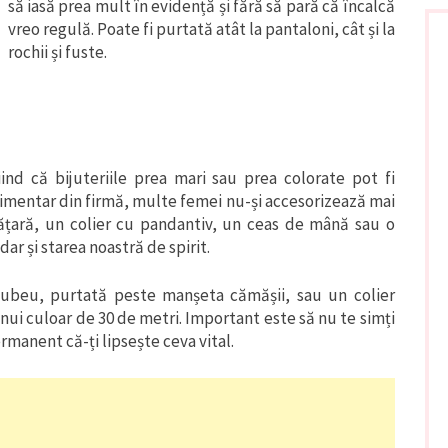
să iasă prea mult în evidență și fără să pară că încalcă
vreo regulă. Poate fi purtată atât la pantaloni, cât și la
rochii și fuste.
ind că bijuteriile prea mari sau prea colorate pot fi
imentar din firmă, multe femei nu-și accesorizează mai
rățară, un colier cu pandantiv, un ceas de mână sau o
ar și starea noastră de spirit.
cubeu, purtată peste manșeta cămășii, sau un colier
nui culoar de 30 de metri. Important este să nu te simți
rmanent că-ți lipsește ceva vital.