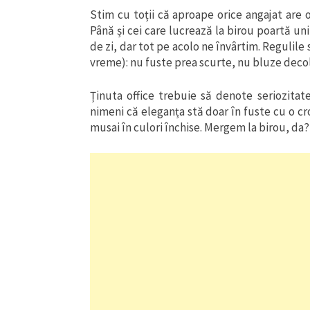
Stim cu toții că aproape orice angajat are 
Până și cei care lucrează la birou poartă uni
de zi, dar tot pe acolo ne învârtim. Regulile
vreme): nu fuste prea scurte, nu bluze decolt
Ținuta office trebuie să denote seriozitat
nimeni că eleganța stă doar în fuste cu o cr
musai în culori închise. Mergem la birou, da? 