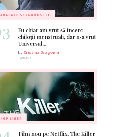
ANATATE SI FRUMUSETE
03
Eu chiar am vrut să încerc
chiloții menstruali, dar n-a vrut
Universul…
by
Cristina Dragomir
3 ANI AGO
IMP LIBER
04
Film nou pe Netflix, The Killer