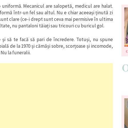
o uniformă. Mecanicul are salopetă, medicul are halat.
formă într-un fel sau altul. Nu e chiar aceeași ținută zi
 sunt clare (ce-i drept sunt ceva mai permisive în ultima
ate, nu pantaloni tăiați sau tricouri cu buricul gol.
e și să te facă să pari de încredere. Totuși, nu spune
oială de la 1970 și cămăși sobre, scorțoase și incomode,
Nu la funeralii.