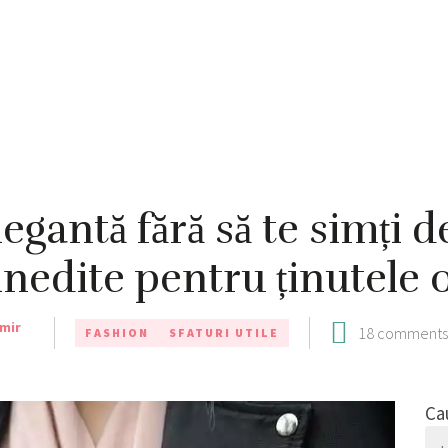
legantă fără să te simți 
inedite pentru ținutele 
omir
18 comments
FASHION
SFATURI UTILE
Ca