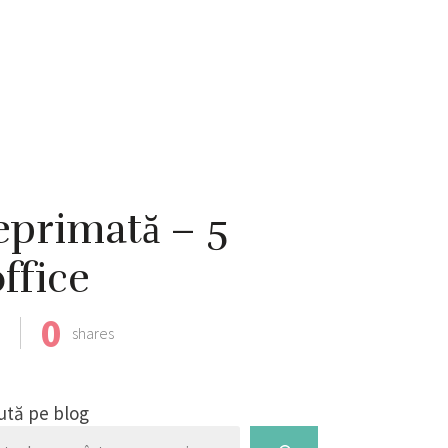
deprimată – 5
office
0
shares
ută pe blog