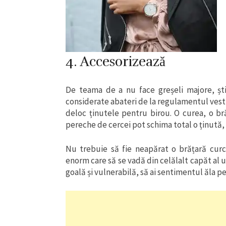
4. Accesorizează
De teama de a nu face greșeli majore, ști
considerate abateri de la regulamentul vest
deloc ținutele pentru birou. O curea, o b
pereche de cercei pot schima total o ținută, d
Nu trebuie să fie neapărat o brățară cur
enorm care să se vadă din celălalt capăt al u
goală și vulnerabilă, să ai sentimentul ăla pe