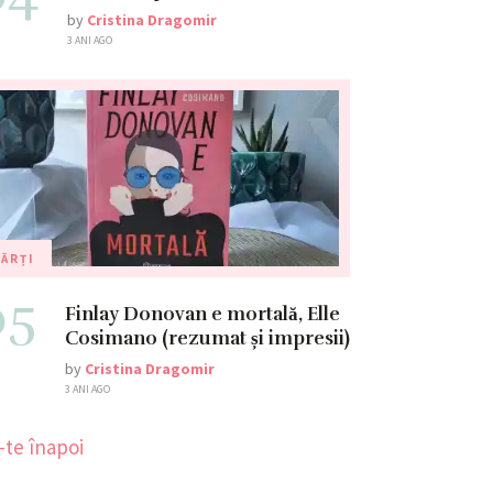
by
Cristina Dragomir
3 ANI AGO
ĂRȚI
05
Finlay Donovan e mortală, Elle
Cosimano (rezumat și impresii)
by
Cristina Dragomir
3 ANI AGO
-te înapoi