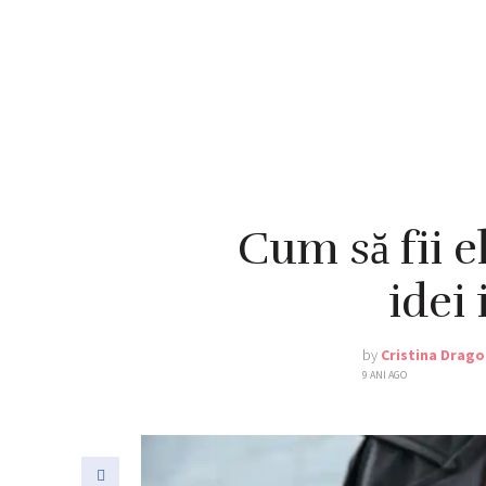
Cum să fii e
idei 
by
Cristina Drag
9 ANI AGO