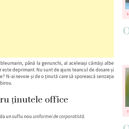
S
u bleumarin, până la genunchi, al aceleiași cămăși albe
ar este deprimant. Nu sunt de ajuns teancul de dosare și
 N-ai nevoie și de o ținută care să sporească senzația
 birou.
ru ținutele office
T
a da un suflu nou
uniformei de corporatistă
.