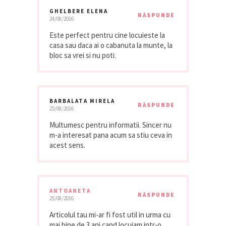
GHELBERE ELENA
RĂSPUNDE
24/08/2016
Este perfect pentru cine locuieste la
casa sau daca ai o cabanuta la munte, la
bloc sa vrei si nu poti.
BARBALATA MIRELA
RĂSPUNDE
25/08/2016
Multumesc pentru informatii. Sincer nu
m-a interesat pana acum sa stiu ceva in
acest sens.
ANTOANETA
RĂSPUNDE
25/08/2016
Articolul tau mi-ar fi fost util in urma cu
mai bine de 3 ani cand locuiam intr-o