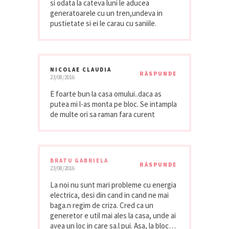
si odata la cateva luni le aducea
generatoarele cu un tren,undeva in
pustietate si ei le carau cu saniile.
NICOLAE CLAUDIA
RĂSPUNDE
23/08/2016
E foarte bun la casa omului..daca as
putea mi l-as monta pe bloc. Se intampla
de multe ori sa raman fara curent
BRATU GABRIELA
RĂSPUNDE
23/08/2016
La noi nu sunt mari probleme cu energia
electrica, desi din cand in cand ne mai
baga.n regim de criza. Cred ca un
generetor e util mai ales la casa, unde ai
avea un loc in care sa.l pui. Asa, la bloc…