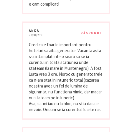
e cam complicat!
ANDA
RĂSPUNDE
23/08/2016
Cred ca e foarte important pentru
hoteluri sa aiba generator. Vacanta asta
s-a intamplat intr-o seara sa se ia
curentul in toata statiunea unde
stateam (la mare in Muntenegru). A fost
luata vreo 3 ore. Noroc cu generatoarele
ca n-am stat in intuneric total (cazarea
noastra avea un fel de lumina de
siguranta, nu functiona nimic, dar macar
nu stateam pe intuneric).
Asa, sa-mi iau eu la bloc, nu stiu daca e
nevoie. Oricum se ia curentul foarte rar.