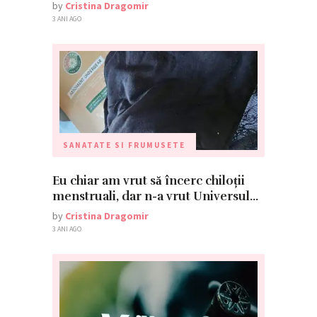
by
Cristina Dragomir
3 ANI AGO
SANATATE SI FRUMUSETE
Eu chiar am vrut să încerc chiloții
menstruali, dar n-a vrut Universul…
by
Cristina Dragomir
3 ANI AGO