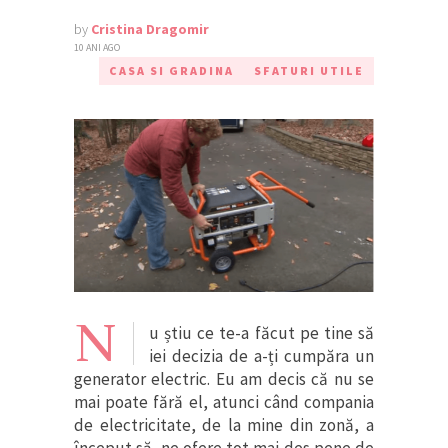
by
Cristina Dragomir
10 ANI AGO
CASA SI GRADINA
SFATURI UTILE
N
u știu ce te-a făcut pe tine să
iei decizia de a-ți cumpăra un
generator electric. Eu am decis că nu se
mai poate fără el, atunci când compania
de electricitate, de la mine din zonă, a