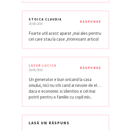
STOICA CLAUDIA
RĂSPUNDE
28/08/2016
Foarte util acest aparat ,mai ales pentru
cei care stau la case ,interesant articol
LAZAR LUCICA
RĂSPUNDE
29/08/2016
Un generator e bun oricand la casa
omului, nici nu stii cand ai nevoie de el…
daca e economic si silentios e cel mai
potrit pentru o familie cu copil mic..
LASĂ UN RĂSPUNS