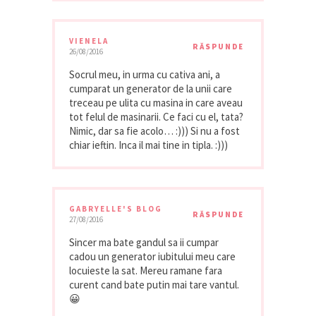
VIENELA
RĂSPUNDE
26/08/2016
Socrul meu, in urma cu cativa ani, a
cumparat un generator de la unii care
treceau pe ulita cu masina in care aveau
tot felul de masinarii. Ce faci cu el, tata?
Nimic, dar sa fie acolo… :))) Si nu a fost
chiar ieftin. Inca il mai tine in tipla. :)))
GABRYELLE'S BLOG
RĂSPUNDE
27/08/2016
Sincer ma bate gandul sa ii cumpar
cadou un generator iubitului meu care
locuieste la sat. Mereu ramane fara
curent cand bate putin mai tare vantul.
😀