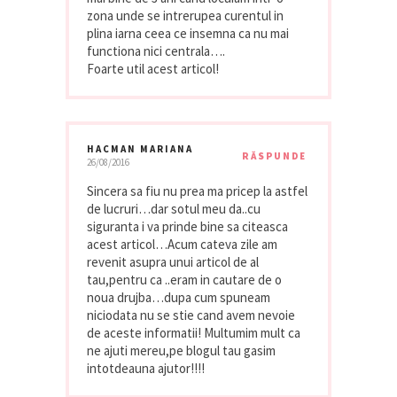
zona unde se intrerupea curentul in
plina iarna ceea ce insemna ca nu mai
functiona nici centrala….
Foarte util acest articol!
HACMAN MARIANA
RĂSPUNDE
26/08/2016
Sincera sa fiu nu prea ma pricep la astfel
de lucruri…dar sotul meu da..cu
siguranta i va prinde bine sa citeasca
acest articol…Acum cateva zile am
revenit asupra unui articol de al
tau,pentru ca ..eram in cautare de o
noua drujba…dupa cum spuneam
niciodata nu se stie cand avem nevoie
de aceste informatii! Multumim mult ca
ne ajuti mereu,pe blogul tau gasim
intotdeauna ajutor!!!!