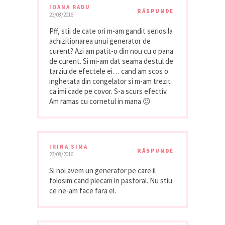
IOANA RADU
RĂSPUNDE
23/08/2016
Pff, stii de cate ori m-am gandit serios la
achizitionarea unui generator de
curent? Azi am patit-o din nou cu o pana
de curent. Si mi-am dat seama destul de
tarziu de efectele ei… cand am scos o
inghetata din congelator si m-am trezit
ca imi cade pe covor. S-a scurs efectiv.
Am ramas cu cornetul in mana 😐
IRINA SIMA
RĂSPUNDE
23/08/2016
Si noi avem un generator pe care il
folosim cand plecam in pastoral. Nu stiu
ce ne-am face fara el.