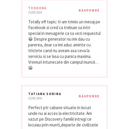
TEODORA
RĂSPUNDE
23/08/2016
Totally off topic: ti-am trimis un mesaj pe
Facebook si cred ca trebuie sa intri
special in mesagerie ca sa vezi requestul
😀 Despre generator nu imi dau cu
parerea, doar ca imi aduc aminte cu
tristete cand nu aveam asa ceva la
serviciu si se lasa cu panica maxima.
Vremuri intunecate din campul muncii…
😀
TATIANA SORINA
RĂSPUNDE
23/08/2016
Perfect ptr cabane situate in locuri
unde nu ai acces la electricitate. Am
vazut pe Discovery familii intregi ce
locuiau prin munti,departe de civilizatie