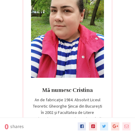
Mă numesc Cristina
An de fabricație 1984. Absolvit Liceul
Teoretic Gheorghe Șincai din București
în 2002 și Facultatea de Litere
Universitatea București, Secția Relații
0
Internaționale. Studii Europene în 2006.
shares
Sunt în zodia Gemeni, îmi place să citesc