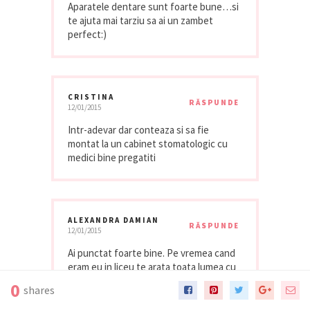
Aparatele dentare sunt foarte bune…si
te ajuta mai tarziu sa ai un zambet
perfect:)
CRISTINA
RĂSPUNDE
12/01/2015
Intr-adevar dar conteaza si sa fie
montat la un cabinet stomatologic cu
medici bine pregatiti
ALEXANDRA DAMIAN
RĂSPUNDE
12/01/2015
Ai punctat foarte bine. Pe vremea cand
eram eu in liceu te arata toata lumea cu
degetul. Acum este o moda. Si daca
0
shares
aparatul este si colorat parca are si mai
mult succes! 🙂