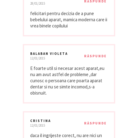
RĂSPUNDE
28/01/2015
felicitari pentru decizia de a pune
bebelului aparat, mamica moderna care ii
vrea binele copilului
BALABAN VIOLETA
RĂSPUNDE
12/01/2015
E foarte util si necesar acest aparat,eu
nu am avut astfel de probleme ,dar
cunosc o persoana care poarta aparat
dentar si nu se simte incomod,s-a
obisnuit.
CRISTINA
RĂSPUNDE
12/01/2015
daca il ingrijeste corect, nu are nici un