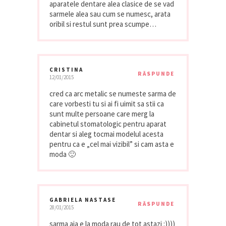
aparatele dentare alea clasice de se vad
sarmele alea sau cum se numesc, arata
oribil si restul sunt prea scumpe…
CRISTINA
RĂSPUNDE
12/01/2015
cred ca arc metalic se numeste sarma de
care vorbesti tu si ai fi uimit sa stii ca
sunt multe persoane care merg la
cabinetul stomatologic pentru aparat
dentar si aleg tocmai modelul acesta
pentru ca e „cel mai vizibil” si cam asta e
moda 🙂
GABRIELA NASTASE
RĂSPUNDE
28/01/2015
sarma aia e la moda rau de tot astazi :))))