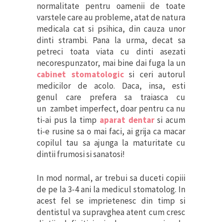
normalitate pentru oamenii de toate
varstele care au probleme, atat de natura
medicala cat si psihica, din cauza unor
dinti strambi. Pana la urma, decat sa
petreci toata viata cu dinti asezati
necorespunzator, mai bine dai fuga la un
cabinet stomatologic
si ceri autorul
medicilor de acolo. Daca, insa, esti
genul care prefera sa traiasca cu
un zambet imperfect, doar pentru ca nu
ti-ai pus la timp
aparat dentar
si acum
ti-e rusine sa o mai faci, ai grija ca macar
copilul tau sa ajunga la maturitate cu
dintii frumosi si sanatosi!
In mod normal, ar trebui sa duceti copiii
de pe la 3-4 ani la medicul stomatolog. In
acest fel se imprietenesc din timp si
dentistul va supravghea atent cum cresc