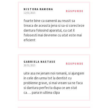
NISTORA RAMONA
RĂSPUNDE
12/01/2015
foarte bine ca oamenii au reusit sa
treaca de aceasta jena si sa-si corecteze
dantura folosind aparatul, cu cat il
folosesti mai devreme cu atat este mai
eficient
GABRIELA NASTASE
RĂSPUNDE
28/01/2015
uite asa ne jenam noi romanii, si ajungem
in cele din urma tot la dentist cu
probleme grave, si mai vream sa ne faca
si dantura perfecta dupa ce am stat
ca…. pana in ultima clipa