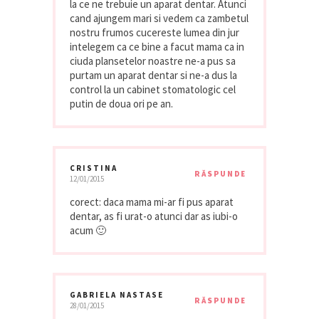
la ce ne trebuie un aparat dentar. Atunci
cand ajungem mari si vedem ca zambetul
nostru frumos cucereste lumea din jur
intelegem ca ce bine a facut mama ca in
ciuda plansetelor noastre ne-a pus sa
purtam un aparat dentar si ne-a dus la
control la un cabinet stomatologic cel
putin de doua ori pe an.
CRISTINA
RĂSPUNDE
12/01/2015
corect: daca mama mi-ar fi pus aparat
dentar, as fi urat-o atunci dar as iubi-o
acum 🙂
GABRIELA NASTASE
RĂSPUNDE
28/01/2015