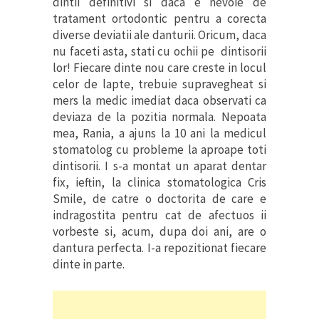
dintii definitivi si daca e nevoie de
tratament ortodontic pentru a corecta
diverse deviatii ale danturii. Oricum, daca
nu faceti asta, stati cu ochii pe dintisorii
lor! Fiecare dinte nou care creste in locul
celor de lapte, trebuie supravegheat si
mers la medic imediat daca observati ca
deviaza de la pozitia normala. Nepoata
mea, Rania, a ajuns la 10 ani la medicul
stomatolog cu probleme la aproape toti
dintisorii. I s-a montat un aparat dentar
fix, ieftin, la clinica stomatologica Cris
Smile, de catre o doctorita de care e
indragostita pentru cat de afectuos ii
vorbeste si, acum, dupa doi ani, are o
dantura perfecta. I-a repozitionat fiecare
dinte in parte.