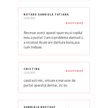
ROTARU GABRIELA TATIANA
12/01/2015
RĂSPUNDE
Necesar acest aparat spun eu,si copilul
meu a purtat 2 ani si problema danturii s-
a rezolvat.Acum are dantura buna,asa
cum trebuie.
CRISTINA
RĂSPUNDE
12/01/2015
cand esti mic, oricum e mai usor de
purtat aparatul dentar, zic eu
GABRIELA NASTASE