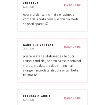
CRISTINA
RĂSPUNDE
12/01/2015
Aparatul dentar nu mai e o rusine; e
vorba de a trata ceva si e chiar la moda
sa porti aparat 😀
GABRIELA NASTASE
RĂSPUNDE
28/01/2015
prieteneste te sfatuiesc sa te duci
atunci cand zici, pentru ca asa zicem noi
mereu, ma duc, ma duc si….nu mai
ajungem niciodata, iti doresc zambete
frumoase
CLAUDIA CLAUDIA
RĂSPUNDE
12/01/2015