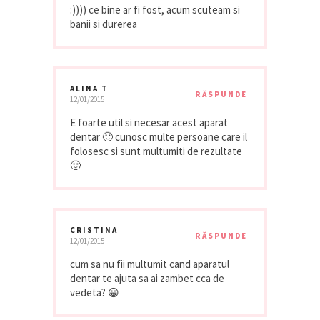
:)))) ce bine ar fi fost, acum scuteam si
banii si durerea
ALINA T
RĂSPUNDE
12/01/2015
E foarte util si necesar acest aparat
dentar 🙂 cunosc multe persoane care il
folosesc si sunt multumiti de rezultate
🙂
CRISTINA
RĂSPUNDE
12/01/2015
cum sa nu fii multumit cand aparatul
dentar te ajuta sa ai zambet cca de
vedeta? 😀