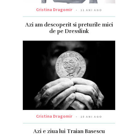
Cristina Dragomir
11 ANI AGO
Azi am descoperit si preturile mici
de pe Dresslink
Cristina Dragomir
15 ANI AGO
Azi e ziua lui Traian Basescu