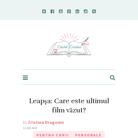
Caietul Cristinei
Leapşa: Care este ultimul
film văzut?
by
Cristina Dragomir
12 ANI AGO
PENTRU COPII
PERSONALE