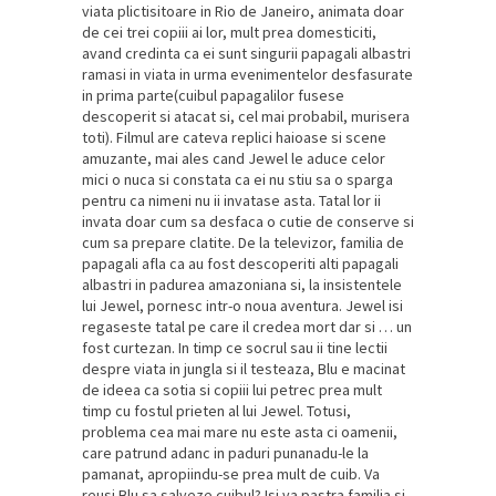
viata plictisitoare in Rio de Janeiro, animata doar
de cei trei copiii ai lor, mult prea domesticiti,
avand credinta ca ei sunt singurii papagali albastri
ramasi in viata in urma evenimentelor desfasurate
in prima parte(cuibul papagalilor fusese
descoperit si atacat si, cel mai probabil, murisera
toti). Filmul are cateva replici haioase si scene
amuzante, mai ales cand Jewel le aduce celor
mici o nuca si constata ca ei nu stiu sa o sparga
pentru ca nimeni nu ii invatase asta. Tatal lor ii
invata doar cum sa desfaca o cutie de conserve si
cum sa prepare clatite. De la televizor, familia de
papagali afla ca au fost descoperiti alti papagali
albastri in padurea amazoniana si, la insistentele
lui Jewel, pornesc intr-o noua aventura. Jewel isi
regaseste tatal pe care il credea mort dar si … un
fost curtezan. In timp ce socrul sau ii tine lectii
despre viata in jungla si il testeaza, Blu e macinat
de ideea ca sotia si copiii lui petrec prea mult
timp cu fostul prieten al lui Jewel. Totusi,
problema cea mai mare nu este asta ci oamenii,
care patrund adanc in paduri punanadu-le la
pamanat, apropiindu-se prea mult de cuib. Va
reusi Blu sa salveze cuibul? Isi va pastra familia si