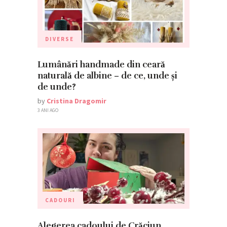
DIVERSE
Lumânări handmade din ceară
naturală de albine – de ce, unde și
de unde?
by
Cristina Dragomir
3 ANI AGO
CADOURI
Alegerea cadoului de Crăciun.