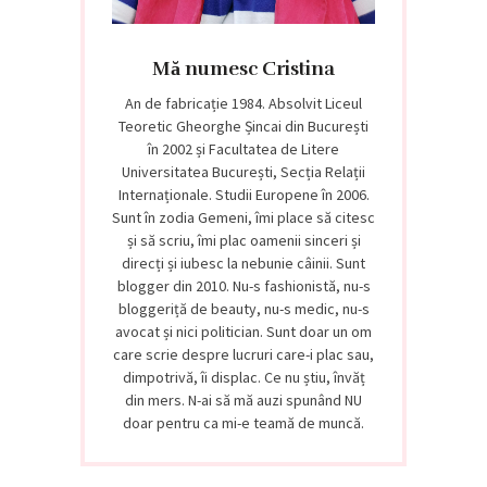
Mă numesc Cristina
An de fabricație 1984. Absolvit Liceul
Teoretic Gheorghe Șincai din București
în 2002 și Facultatea de Litere
Universitatea București, Secția Relații
Internaționale. Studii Europene în 2006.
Sunt în zodia Gemeni, îmi place să citesc
și să scriu, îmi plac oamenii sinceri și
direcți și iubesc la nebunie câinii. Sunt
blogger din 2010. Nu-s fashionistă, nu-s
bloggeriță de beauty, nu-s medic, nu-s
avocat și nici politician. Sunt doar un om
care scrie despre lucruri care-i plac sau,
dimpotrivă, îi displac. Ce nu știu, învăț
din mers. N-ai să mă auzi spunând NU
doar pentru ca mi-e teamă de muncă.