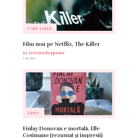
TIMP LIBER
Film nou pe Netflix, The Killer
by
Cristina Dragomir
3 ANI AGO
CĂRȚI
Finlay Donovan e mortală, Elle
Cosimano (rezumat și impresii)