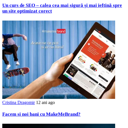
Un curs de SEO – calea cea mai sigură și mai ieftină spre
un site optimizat corect
Cristina Dragomir
12 ani ago
Facem si noi bani cu MakeMeBrand?