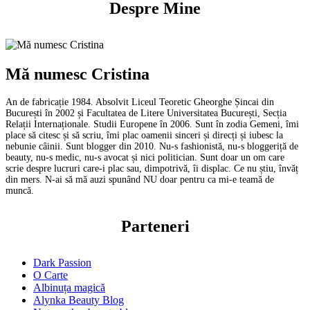
Despre Mine
Mă numesc Cristina
An de fabricație 1984. Absolvit Liceul Teoretic Gheorghe Șincai din
București în 2002 și Facultatea de Litere Universitatea București, Secția
Relații Internaționale. Studii Europene în 2006. Sunt în zodia Gemeni, îmi
place să citesc și să scriu, îmi plac oamenii sinceri și direcți și iubesc la
nebunie câinii. Sunt blogger din 2010. Nu-s fashionistă, nu-s bloggeriță de
beauty, nu-s medic, nu-s avocat și nici politician. Sunt doar un om care
scrie despre lucruri care-i plac sau, dimpotrivă, îi displac. Ce nu știu, învăț
din mers. N-ai să mă auzi spunând NU doar pentru ca mi-e teamă de
muncă.
Parteneri
Dark Passion
O Carte
Albinuța magică
Alynka Beauty Blog