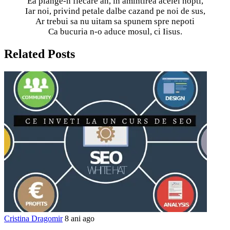
Ea plange-n fiecare an, in amintirea acelei nopti,
Iar noi, privind petale dalbe cazand pe noi de sus,
Ar trebui sa nu uitam sa spunem spre nepoti
Ca bucuria n-o aduce mosul, ci Iisus.
Related Posts
Cristina Dragomir
8 ani ago