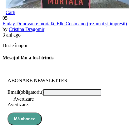
Cărți
05
Finlay Donovan e mortală, Elle Cosimano (rezumat și impresii)
by
Cristina Dragomir
3 ani ago
Du-te înapoi
Mesajul tău a fost trimis
ABONARE NEWSLETTER
Email
(obligatoriu)
Avertizare
Avertizare.
Mă abonez