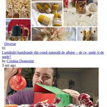
Diverse
01
Lumânări handmade din ceară naturală de albine – de ce, unde și de
unde?
by
Cristina Dragomir
3 ani ago