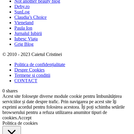
Not another beauty blog
Deby.ro
SunLog
Claudia’s Choice
Vieneland
Paula Ion
Jurnalul Iubirii
Iubesc Viața
Grig Blog
© 2010 - 2023 Caietul Cristinei
Politica de confidențialitate
Despre Cookies
Termene si conditii
CONTACT
0
shares
Acest site foloseşte diverse module cookie pentru îmbunătățirea
serviciilor și date despre trafic. Prin navigarea pe acest site îţi
exprimi acordul pentru folosirea acestora. Îți poți schimba setările
browserului pentru a refuza utilizarea anumitor tipuri de
cookies.
Accept
Politica de cookies