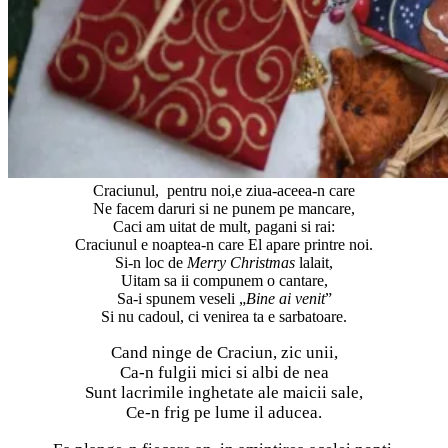
Craciunul, pentru noi,e ziua-aceea-n care
Ne facem daruri si ne punem pe mancare,
Caci am uitat de mult, pagani si rai:
Craciunul e noaptea-n care El apare printre noi.
Si-n loc de
Merry Christmas
lalait,
Uitam sa ii compunem o cantare,
Sa-i spunem veseli „
Bine ai venit
”
Si nu cadoul, ci venirea ta e sarbatoare.
Cand ninge de Craciun, zic unii,
Ca-n fulgii mici si albi de nea
Sunt lacrimile inghetate ale maicii sale,
Ce-n frig pe lume il aducea.