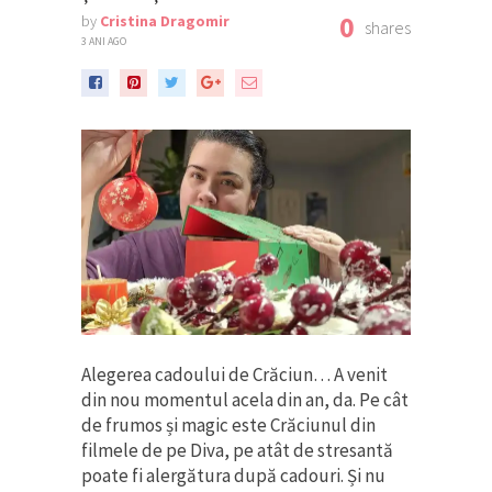
0
by
Cristina Dragomir
shares
3 ANI AGO
Alegerea cadoului de Crăciun… A venit
din nou momentul acela din an, da. Pe cât
de frumos și magic este Crăciunul din
filmele de pe Diva, pe atât de stresantă
poate fi alergătura după cadouri. Și nu