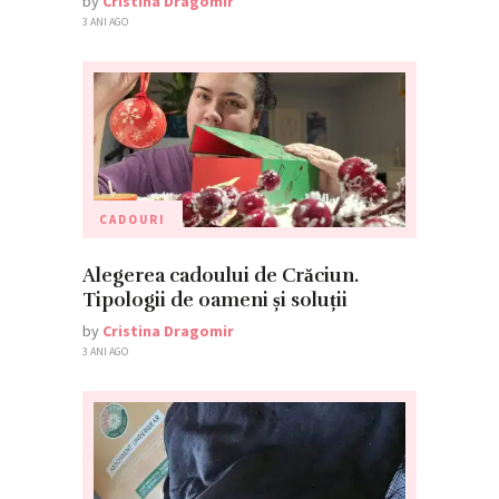
by
Cristina Dragomir
3 ANI AGO
CADOURI
Alegerea cadoului de Crăciun.
Tipologii de oameni și soluții
by
Cristina Dragomir
3 ANI AGO