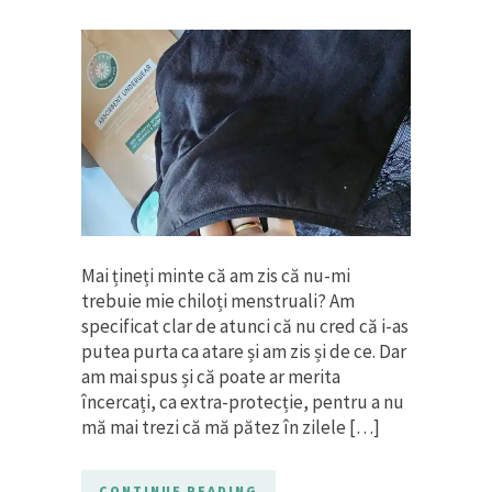
Mai țineți minte că am zis că nu-mi
trebuie mie chiloți menstruali? Am
specificat clar de atunci că nu cred că i-as
putea purta ca atare și am zis și de ce. Dar
am mai spus și că poate ar merita
încercați, ca extra-protecție, pentru a nu
mă mai trezi că mă pătez în zilele […]
CONTINUE READING