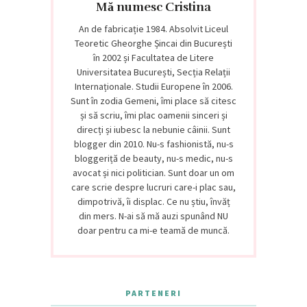
Mă numesc Cristina
An de fabricație 1984. Absolvit Liceul
Teoretic Gheorghe Șincai din București
în 2002 și Facultatea de Litere
Universitatea București, Secția Relații
Internaționale. Studii Europene în 2006.
Sunt în zodia Gemeni, îmi place să citesc
și să scriu, îmi plac oamenii sinceri și
direcți și iubesc la nebunie câinii. Sunt
blogger din 2010. Nu-s fashionistă, nu-s
bloggeriță de beauty, nu-s medic, nu-s
avocat și nici politician. Sunt doar un om
care scrie despre lucruri care-i plac sau,
dimpotrivă, îi displac. Ce nu știu, învăț
din mers. N-ai să mă auzi spunând NU
doar pentru ca mi-e teamă de muncă.
PARTENERI