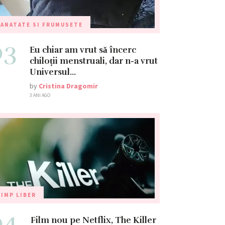
ANATATE SI FRUMUSETE
03
Eu chiar am vrut să încerc
chiloții menstruali, dar n-a vrut
Universul…
by
Cristina Dragomir
3 ANI AGO
IMP LIBER
04
Film nou pe Netflix, The Killer