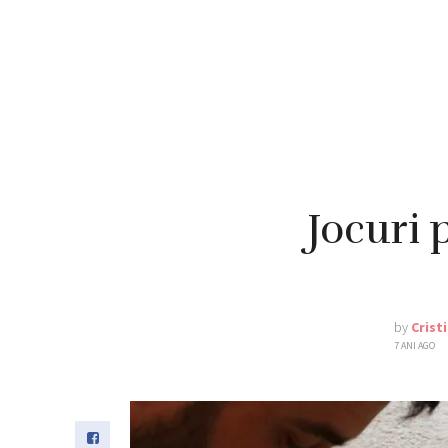
Jocuri 
by
Crist
7 ANI AGO