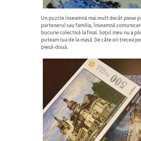
Un puzzle înseamnă mai mult decât piese p
partenerul sau familia, înseamnă comunicare
bucurie colectivă la final. Soțul meu nu a pă
puteam lua de la masă. De câte ori trecea p
piesă-două.