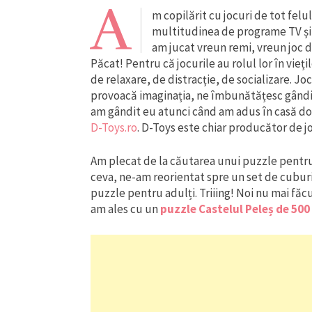
A
m copilărit cu jocuri de tot felu
multitudinea de programe TV și n
am jucat vreun remi, vreun joc d
Păcat! Pentru că jocurile au rolul lor în vieți
de relaxare, de distracție, de socializare. J
provoacă imaginația, ne îmbunătățesc gândire
am gândit eu atunci când am adus în casă d
D-Toys.ro
. D-Toys este chiar producător de j
Am plecat de la căutarea unui puzzle pentr
ceva, ne-am reorientat spre un set de cuburi
puzzle pentru adulți. Triiing! Noi nu mai fă
am ales cu un
puzzle Castelul Peleș de 500