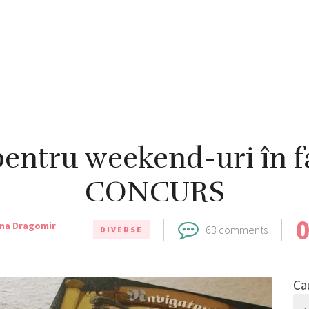
pentru weekend-uri în f
CONCURS
ina Dragomir
63 comments
DIVERSE
Ca