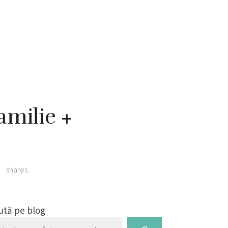
amilie +
0
shares
ută pe blog