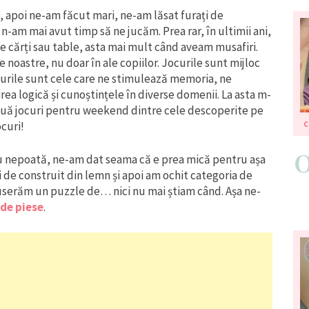
l, apoi ne-am făcut mari, ne-am lăsat furați de
-am mai avut timp să ne jucăm. Prea rar, în ultimii ani,
e cărți sau table, asta mai mult când aveam musafiri.
le noastre, nu doar în ale copiilor. Jocurile sunt mijloc
ocurile sunt cele care ne stimulează memoria, ne
a logică și cunoștințele în diverse domenii. La asta m-
ouă jocuri pentru weekend dintre cele descoperite pe
ocuri!
u nepoată, ne-am dat seama că e prea mică pentru așa
 de construit din lemn și apoi am ochit categoria de
cuserăm un puzzle de… nici nu mai știam când. Așa ne-
 de piese
.