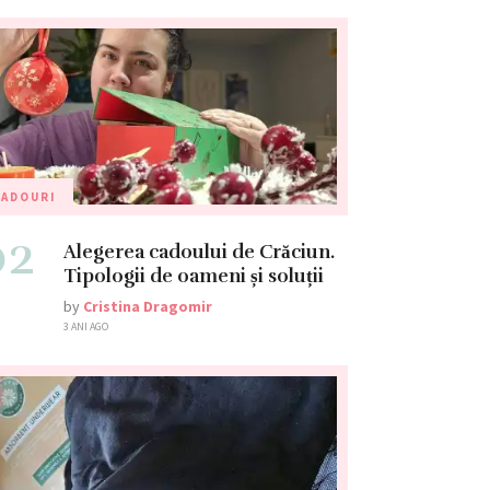
CADOURI
02
Alegerea cadoului de Crăciun.
Tipologii de oameni și soluții
by
Cristina Dragomir
3 ANI AGO