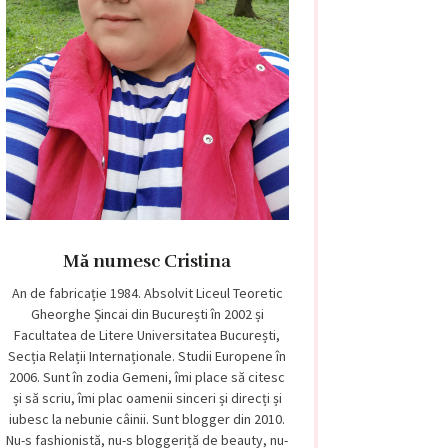
Mă numesc Cristina
An de fabricație 1984. Absolvit Liceul Teoretic
Gheorghe Șincai din București în 2002 și
Facultatea de Litere Universitatea București,
Secția Relații Internaționale. Studii Europene în
2006. Sunt în zodia Gemeni, îmi place să citesc
și să scriu, îmi plac oamenii sinceri și direcți și
iubesc la nebunie câinii. Sunt blogger din 2010.
Nu-s fashionistă, nu-s bloggeriță de beauty, nu-