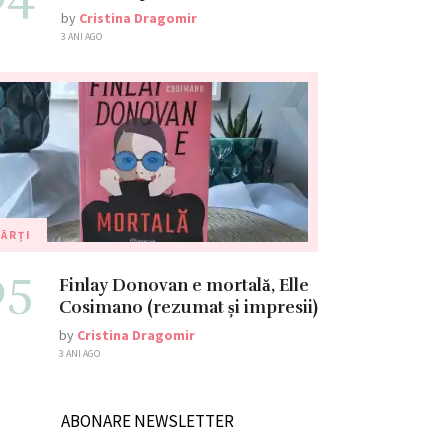
by
Cristina Dragomir
3 ANI AGO
ĂRȚI
05
Finlay Donovan e mortală, Elle
Cosimano (rezumat și impresii)
by
Cristina Dragomir
3 ANI AGO
ABONARE NEWSLETTER