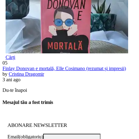
Cărți
05
Finlay Donovan e mortală, Elle Cosimano (rezumat și impresii)
by
Cristina Dragomir
3 ani ago
Du-te înapoi
Mesajul tău a fost trimis
ABONARE NEWSLETTER
Email
(obligatoriu)