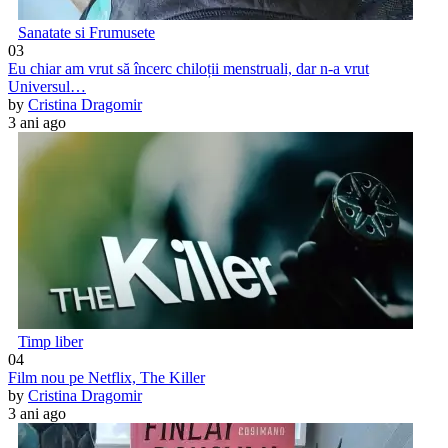
Sanatate si Frumusete
03
Eu chiar am vrut să încerc chiloții menstruali, dar n-a vrut
Universul…
by
Cristina Dragomir
3 ani ago
Timp liber
04
Film nou pe Netflix, The Killer
by
Cristina Dragomir
3 ani ago