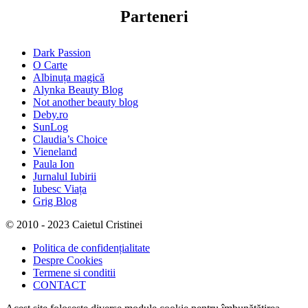
Parteneri
Dark Passion
O Carte
Albinuța magică
Alynka Beauty Blog
Not another beauty blog
Deby.ro
SunLog
Claudia’s Choice
Vieneland
Paula Ion
Jurnalul Iubirii
Iubesc Viața
Grig Blog
© 2010 - 2023 Caietul Cristinei
Politica de confidențialitate
Despre Cookies
Termene si conditii
CONTACT