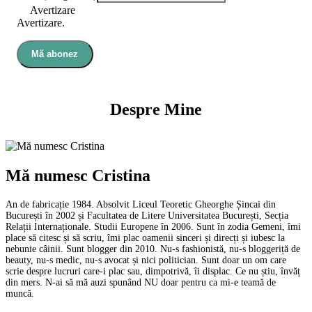
Avertizare
Avertizare.
Mă abonez
Despre Mine
Mă numesc Cristina
An de fabricație 1984. Absolvit Liceul Teoretic Gheorghe Șincai din
București în 2002 și Facultatea de Litere Universitatea București, Secția
Relații Internaționale. Studii Europene în 2006. Sunt în zodia Gemeni, îmi
place să citesc și să scriu, îmi plac oamenii sinceri și direcți și iubesc la
nebunie câinii. Sunt blogger din 2010. Nu-s fashionistă, nu-s bloggeriță de
beauty, nu-s medic, nu-s avocat și nici politician. Sunt doar un om care
scrie despre lucruri care-i plac sau, dimpotrivă, îi displac. Ce nu știu, învăț
din mers. N-ai să mă auzi spunând NU doar pentru ca mi-e teamă de
muncă.