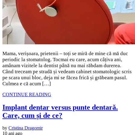
Mama, verișoara, prietenii – toți se miră de mine că mă duc
periodic la stomatolog. Tocmai eu care, acum câțiva ani,
amânam vizitele la dentist până nu mai răbdam durerea.
Când treceam pe stradă și vedeam cabinet stomatologic scris
pe scara unui bloc, deja mi se făcea frică și grăbeam pasul.
Culmea e că acum […]
CONTINUE READING
Implant dentar versus punte dentară.
Care, cum și de ce?
by
Cristina Dragomir
10 ani ago