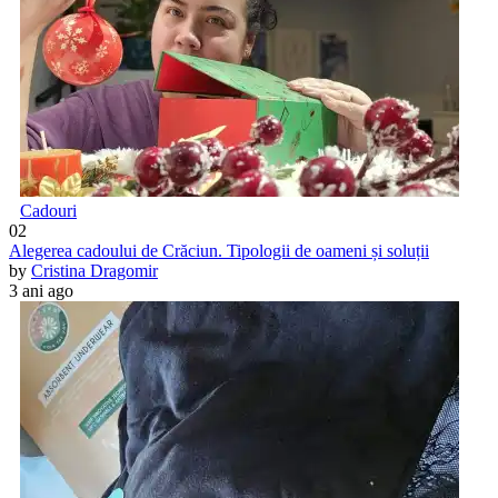
Cadouri
02
Alegerea cadoului de Crăciun. Tipologii de oameni și soluții
by
Cristina Dragomir
3 ani ago