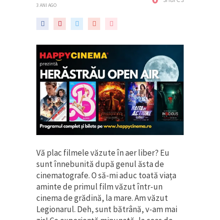
3 ANI AGO
Vă plac filmele văzute în aer liber? Eu
sunt înnebunită după genul ăsta de
cinematografe. O să-mi aduc toată viața
aminte de primul film văzut într-un
cinema de grădină, la mare. Am văzut
Legionarul. Deh, sunt bătrână, v-am mai