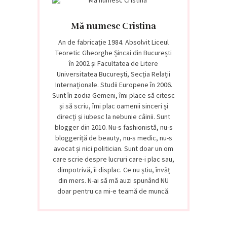
Mă numesc Cristina
An de fabricație 1984. Absolvit Liceul
Teoretic Gheorghe Șincai din București
în 2002 și Facultatea de Litere
Universitatea București, Secția Relații
Internaționale. Studii Europene în 2006.
Sunt în zodia Gemeni, îmi place să citesc
și să scriu, îmi plac oamenii sinceri și
direcți și iubesc la nebunie câinii. Sunt
blogger din 2010. Nu-s fashionistă, nu-s
bloggeriță de beauty, nu-s medic, nu-s
avocat și nici politician. Sunt doar un om
care scrie despre lucruri care-i plac sau,
dimpotrivă, îi displac. Ce nu știu, învăț
din mers. N-ai să mă auzi spunând NU
doar pentru ca mi-e teamă de muncă.