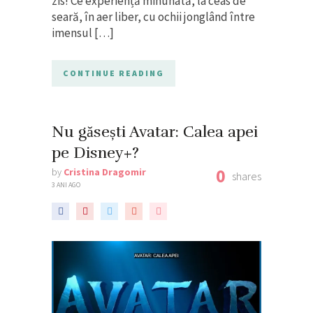
zis! Ce experiență minunată, la ceas de
seară, în aer liber, cu ochii jonglând între
imensul […]
CONTINUE READING
Nu găsești Avatar: Calea apei
pe Disney+?
0
by
Cristina Dragomir
shares
3 ANI AGO