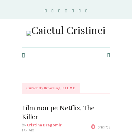
Caietul Cristinei
FILME
Currently Browsing:
Film nou pe Netflix, The
Killer
0
by
Cristina Dragomir
shares
3 ANI AGO