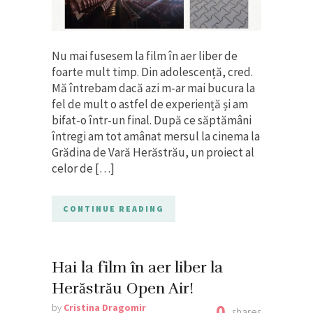
Nu mai fusesem la film în aer liber de
foarte mult timp. Din adolescență, cred.
Mă întrebam dacă azi m-ar mai bucura la
fel de mult o astfel de experiență și am
bifat-o într-un final. După ce săptămâni
întregi am tot amânat mersul la cinema la
Grădina de Vară Herăstrău, un proiect al
celor de […]
CONTINUE READING
Hai la film în aer liber la
Herăstrău Open Air!
0
by
Cristina Dragomir
shares