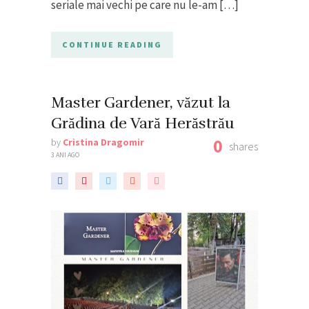
seriale mai vechi pe care nu le-am […]
CONTINUE READING
Master Gardener, văzut la
Grădina de Vară Herăstrău
0
by
Cristina Dragomir
shares
3 ANI AGO