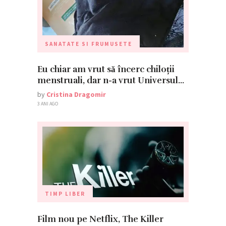
SANATATE SI FRUMUSETE
Eu chiar am vrut să încerc chiloții
menstruali, dar n-a vrut Universul…
by
Cristina Dragomir
3 ANI AGO
TIMP LIBER
Film nou pe Netflix, The Killer