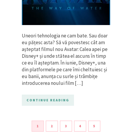
Uneori tehnologia ne cam bate. Sau doar
eu pățesc asta? Să vă povestesc cât am
așteptat filmul nou Avatar: Calea apei pe
Disney+ și unde stătea el ascuns în timp
ce eu îl așteptam. În iunie, Disney+, una
din platformele pe care îmi cheltuiesc și
eu banii, anunța cu surle și trâmbițe
introducerea noului film […]
CONTINUE READING
1
2
3
4
5