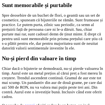
Sunt memorabile și purtabile
Spre deosebire de un buchet de flori, o geantă sau un set de
cosmetice, spuneam că bijuteriile ne rămân. Sunt frumoase și
practice. Le putem purta, zilnic sau periodic, ca semn al
prețuirii față de persoana care ni le-a dăruit. Sau, chiar
purtate mai rar, sunt cadouri demn de ținut minte. E drept că
pentru unii sunt memorabile prin prisma prețului care știu că
s-a plătit pentru ele, dar pentru majoritatea sunt de neuitat
datorită valorii sentimentale investite în ele.
Nu-și pierd din valoare în timp
Chiar dacă o bijuterie se demodează, nu-și pierde valoarea în
timp. Aurul este un metal prețios al cărui preț a fost mereu în
creștere. Trendul ascendent continuă. Gramul de aur este tot
mai scump. Un pandantiv din aur de două grame, pe care dai
azi 500 de RON, nu va valora mai puțin peste trei ani. Din
contră. Aurul este o investiție bună. Inclusiv când este oferit
cadou.