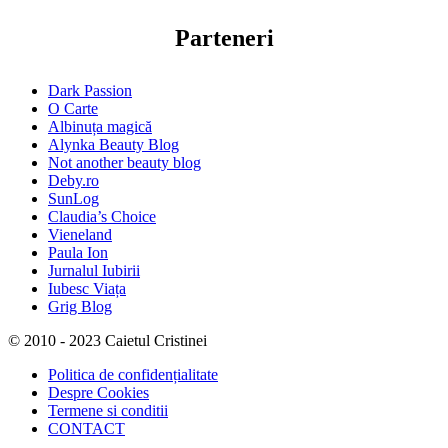
Parteneri
Dark Passion
O Carte
Albinuța magică
Alynka Beauty Blog
Not another beauty blog
Deby.ro
SunLog
Claudia’s Choice
Vieneland
Paula Ion
Jurnalul Iubirii
Iubesc Viața
Grig Blog
© 2010 - 2023 Caietul Cristinei
Politica de confidențialitate
Despre Cookies
Termene si conditii
CONTACT