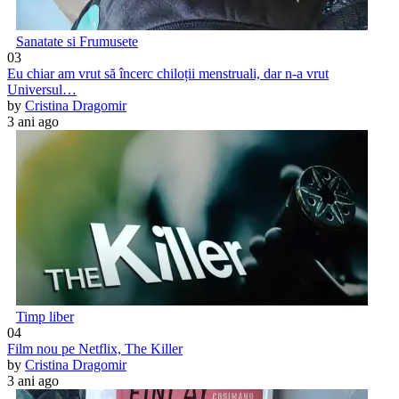
Sanatate si Frumusete
03
Eu chiar am vrut să încerc chiloții menstruali, dar n-a vrut
Universul…
by
Cristina Dragomir
3 ani ago
Timp liber
04
Film nou pe Netflix, The Killer
by
Cristina Dragomir
3 ani ago