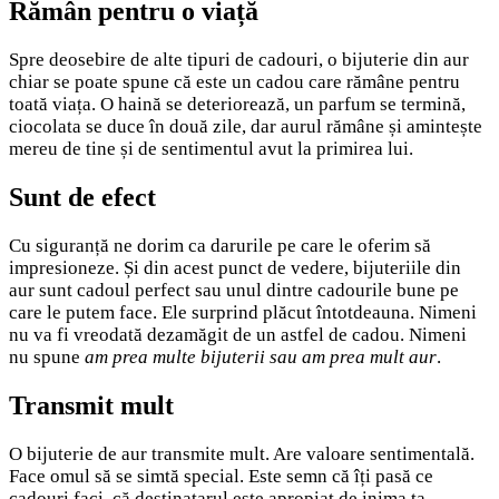
Rămân pentru o viață
Spre deosebire de alte tipuri de cadouri, o bijuterie din aur
chiar se poate spune că este un cadou care rămâne pentru
toată viața. O haină se deteriorează, un parfum se termină,
ciocolata se duce în două zile, dar aurul rămâne și amintește
mereu de tine și de sentimentul avut la primirea lui.
Sunt de efect
Cu siguranță ne dorim ca darurile pe care le oferim să
impresioneze. Și din acest punct de vedere, bijuteriile din
aur sunt cadoul perfect sau unul dintre cadourile bune pe
care le putem face. Ele surprind plăcut întotdeauna. Nimeni
nu va fi vreodată dezamăgit de un astfel de cadou. Nimeni
nu spune
am prea multe bijuterii sau am prea mult aur
.
Transmit mult
O bijuterie de aur transmite mult. Are valoare sentimentală.
Face omul să se simtă special. Este semn că îți pasă ce
cadouri faci, că destinatarul este apropiat de inima ta.