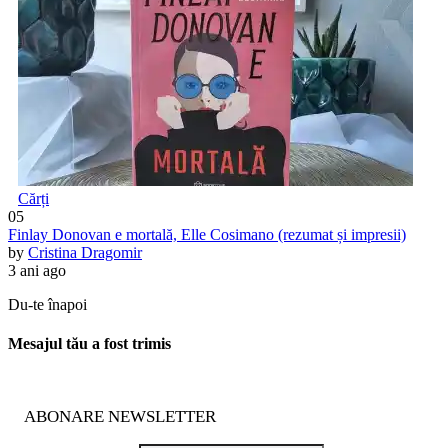
Cărți
05
Finlay Donovan e mortală, Elle Cosimano (rezumat și impresii)
by
Cristina Dragomir
3 ani ago
Du-te înapoi
Mesajul tău a fost trimis
ABONARE NEWSLETTER