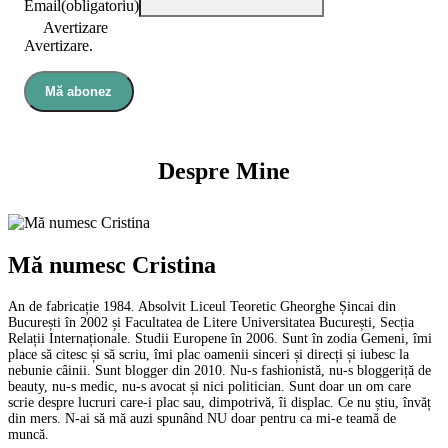
Email
(obligatoriu)
Avertizare
Avertizare.
Mă abonez
Despre Mine
Mă numesc Cristina
An de fabricație 1984. Absolvit Liceul Teoretic Gheorghe Șincai din
București în 2002 și Facultatea de Litere Universitatea București, Secția
Relații Internaționale. Studii Europene în 2006. Sunt în zodia Gemeni, îmi
place să citesc și să scriu, îmi plac oamenii sinceri și direcți și iubesc la
nebunie câinii. Sunt blogger din 2010. Nu-s fashionistă, nu-s bloggeriță de
beauty, nu-s medic, nu-s avocat și nici politician. Sunt doar un om care
scrie despre lucruri care-i plac sau, dimpotrivă, îi displac. Ce nu știu, învăț
din mers. N-ai să mă auzi spunând NU doar pentru ca mi-e teamă de
muncă.