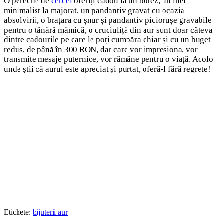
O pereche de
cercei
oferiți cadou la un botez, un inel
minimalist la majorat, un pandantiv gravat cu ocazia
absolvirii, o brățară cu șnur și pandantiv piciorușe gravabile
pentru o tânără mămică, o cruciuliță din aur sunt doar câteva
dintre cadourile pe care le poți cumpăra chiar și cu un buget
redus, de până în 300 RON, dar care vor impresiona, vor
transmite mesaje puternice, vor rămâne pentru o viață. Acolo
unde știi că aurul este apreciat și purtat, oferă-l fără regrete!
Etichete:
bijuterii aur