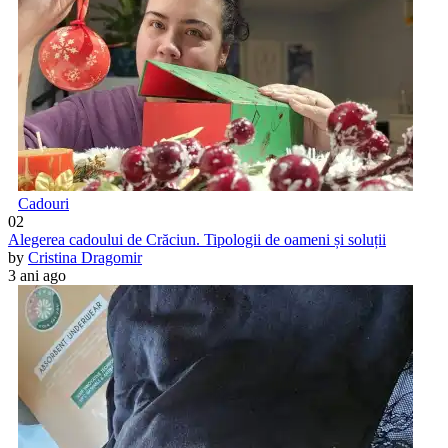
Cadouri
02
Alegerea cadoului de Crăciun. Tipologii de oameni și soluții
by
Cristina Dragomir
3 ani ago