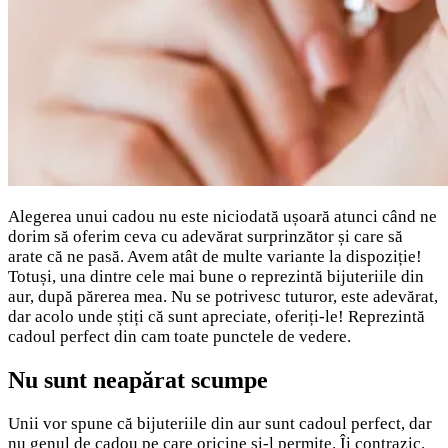
Alegerea unui cadou nu este niciodată ușoară atunci când ne
dorim să oferim ceva cu adevărat surprinzător și care să
arate că ne pasă. Avem atât de multe variante la dispoziție!
Totuși, una dintre cele mai bune o reprezintă bijuteriile din
aur, după părerea mea. Nu se potrivesc tuturor, este adevărat,
dar acolo unde știți că sunt apreciate, oferiți-le! Reprezintă
cadoul perfect din cam toate punctele de vedere.
Nu sunt neapărat scumpe
Unii vor spune că bijuteriile din aur sunt cadoul perfect, dar
nu genul de cadou pe care oricine și-l permite. Îi contrazic.