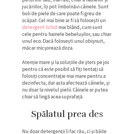
jucăriilor, îți pot îmbolnăvi câinele. Sunt
boli de piele de care poate fi greu de
scăpat. Cel mai bine ar fi să folosești un
detergent lichid
mai blând, cum sunt
cele pentru hainele bebelușilor, sau chiar
unul eco. Dacă folosești unul obișnuit,
măcar micșorează doza.
Atenție mare și la soluțiile de șters pe jos
pentru că este posibil să fiți tentați să
folosiți concentrație mai mare pentru a
dezinfecta, dar asta afectează câinele, și
nu doar la nivelul pielii. Câinele ar putea
chiar să lingă acea suprafață.
Spălatul prea des
Nu doar detergenții îi fac rău, ci și băile