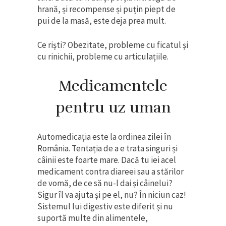
hrană, și recompense și puțin piept de
pui de la masă, este deja prea mult.
Ce riști? Obezitate, probleme cu ficatul și
cu rinichii, probleme cu articulațiile.
Medicamentele
pentru uz uman
Automedicația este la ordinea zilei în
România. Tentația de a e trata singuri și
câinii este foarte mare. Dacă tu iei acel
medicament contra diareei sau a stărilor
de vomă, de ce să nu-l dai și câinelui?
Sigur îl va ajuta și pe el, nu? În niciun caz!
Sistemul lui digestiv este diferit și nu
suportă multe din alimentele,