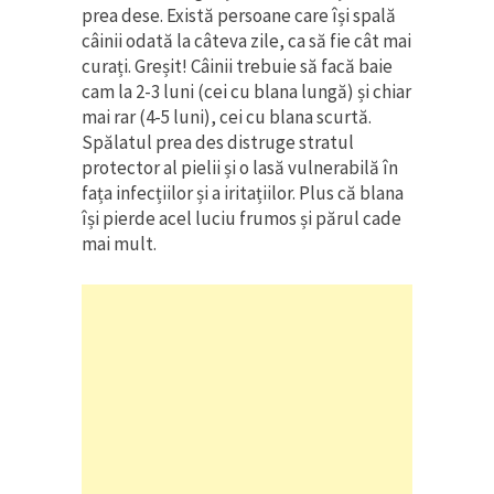
prea dese. Există persoane care își spală
câinii odată la câteva zile, ca să fie cât mai
curați. Greșit! Câinii trebuie să facă baie
cam la 2-3 luni (cei cu blana lungă) și chiar
mai rar (4-5 luni), cei cu blana scurtă.
Spălatul prea des distruge stratul
protector al pielii și o lasă vulnerabilă în
fața infecțiilor și a iritațiilor. Plus că blana
își pierde acel luciu frumos și părul cade
mai mult.