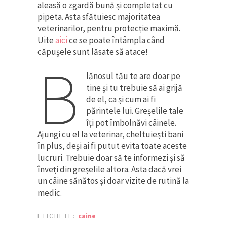
aleasă o zgardă bună și completat cu
pipeta. Asta sfătuiesc majoritatea
veterinarilor, pentru protecție maximă.
Uite
aici
ce se poate întâmpla când
căpușele sunt lăsate să atace!
B
lănosul tău te are doar pe
tine și tu trebuie să ai grijă
de el, ca și cum ai fi
părintele lui. Greșelile tale
îți pot îmbolnăvi câinele.
Ajungi cu el la veterinar, cheltuiești bani
în plus, deși ai fi putut evita toate aceste
lucruri. Trebuie doar să te informezi și să
înveți din greșelile altora. Asta dacă vrei
un câine sănătos și doar vizite de rutină la
medic.
ETICHETE:
caine