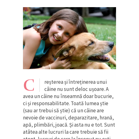
C
reșterea și întreținerea unui
câine nu sunt deloc ușoare. A
avea un câine nu înseamnă doar bucurie,
ci și responsabilitate. Toată lumea știe
(sau ar trebui să știe) că un câine are
nevoie de vaccinuri, deparazitare, hrană,
apă, plimbări, joacă. Și asta nu e tot. Sunt
atâtea alte lucruri la care trebuie să fii
atent, lucruri de care la început nu ești