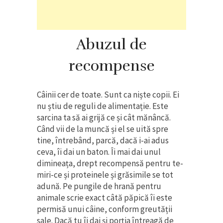
Abuzul de
recompense
Câinii cer de toate. Sunt ca niște copii. Ei
nu știu de reguli de alimentație. Este
sarcina ta să ai grijă ce și cât mănâncă.
Când vii de la muncă și el se uită spre
tine, întrebând, parcă, dacă i-ai adus
ceva, îi dai un baton. Îi mai dai unul
dimineața, drept recompensă pentru te-
miri-ce și proteinele și grăsimile se tot
adună. Pe pungile de hrană pentru
animale scrie exact câtă păpică îi este
permisă unui câine, conform greutății
sale. Dacă tu îi dai și porția întreagă de