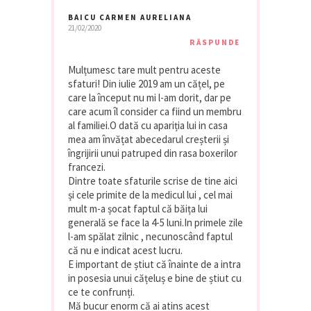
BAICU CARMEN AURELIANA
21/02/2020
RĂSPUNDE
Mulțumesc tare mult pentru aceste
sfaturi! Din iulie 2019 am un cățel, pe
care la început nu mi l-am dorit, dar pe
care acum îl consider ca fiind un membru
al familiei.O dată cu apariția lui in casa
mea am învățat abecedarul creșterii și
îngrijirii unui patruped din rasa boxerilor
francezi.
Dintre toate sfaturile scrise de tine aici
și cele primite de la medicul lui , cel mai
mult m-a șocat faptul că băița lui
generală se face la 4-5 luni.In primele zile
l-am spălat zilnic , necunoscând faptul
că nu e indicat acest lucru.
E important de știut că înainte de a intra
in posesia unui cățeluș e bine de știut cu
ce te confrunți.
Mă bucur enorm că ai atins acest