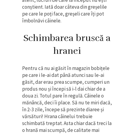
conștient. Iată doar câteva din greșelile
pe care le poți face, greșeli care îți pot
îmbolnăvi câinele.
Schimbarea bruscă a
hranei
Pentru că nu ai găsit în magazin bobițele
pe care i le-ai dat până atunci sau le-ai
găsit, dar erau prea scumpe, cumperi un
produs nou și începi să i-l dai chiar de a
doua zi. Totul pare în regulă. Câinele o
mănâncă, deci îi place. Să nu te miri dacă,
în 2-3 zile, începe să prezinte diaree și
vărsături! Hrana câinelui trebuie
schimbată treptat. Asta chiar dacă treci la
o hrană mai scumpă, de calitate mai