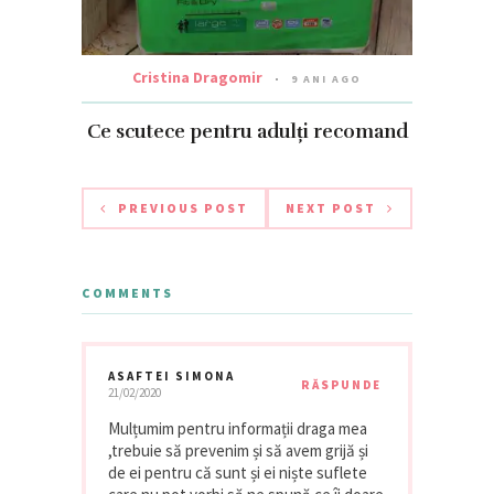
Cristina Dragomir
9 ANI AGO
Ce scutece pentru adulți recomand
PREVIOUS POST
NEXT POST
COMMENTS
ASAFTEI SIMONA
RĂSPUNDE
21/02/2020
Mulțumim pentru informații draga mea
,trebuie să prevenim și să avem grijă și
de ei pentru că sunt și ei niște suflete