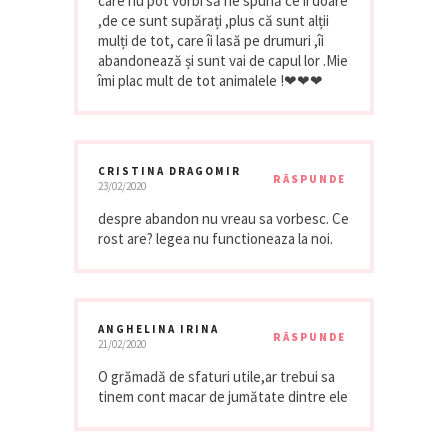
care nu pot vorbi să ne spună ce îi doare
,de ce sunt supărați ,plus că sunt alții
mulți de tot, care îi lasă pe drumuri ,îi
abandonează și sunt vai de capul lor .Mie
îmi plac mult de tot animalele !❤❤❤
CRISTINA DRAGOMIR
RĂSPUNDE
23/02/2020
despre abandon nu vreau sa vorbesc. Ce
rost are? legea nu functioneaza la noi.
ANGHELINA IRINA
RĂSPUNDE
21/02/2020
O grămadă de sfaturi utile,ar trebui sa
tinem cont macar de jumătate dintre ele