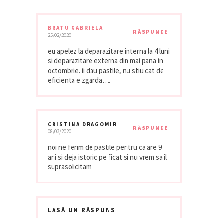
BRATU GABRIELA
RĂSPUNDE
25/02/2020
eu apelez la deparazitare interna la 4 luni
si deparazitare externa din mai pana in
octombrie. ii dau pastile, nu stiu cat de
eficienta e zgarda….
CRISTINA DRAGOMIR
RĂSPUNDE
08/03/2020
noi ne ferim de pastile pentru ca are 9
ani si deja istoric pe ficat si nu vrem sa il
suprasolicitam
LASĂ UN RĂSPUNS