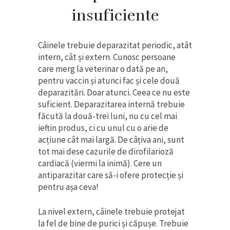
insuficiente
Câinele trebuie deparazitat periodic, atât
intern, cât și extern. Cunosc persoane
care merg la veterinar o dată pe an,
pentru vaccin și atunci fac și cele două
deparazitări. Doar atunci. Ceea ce nu este
suficient. Deparazitarea internă trebuie
făcută la două-trei luni, nu cu cel mai
ieftin produs, ci cu unul cu o arie de
acțiune cât mai largă. De câțiva ani, sunt
tot mai dese cazurile de dirofilarioză
cardiacă (viermi la inimă). Cere un
antiparazitar care să-i ofere protecție și
pentru așa ceva!
La nivel extern, câinele trebuie protejat
la fel de bine de purici și căpușe. Trebuie