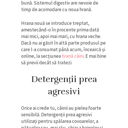
bună. Sistemul digestiv are nevoie de
timp de acomodare cu noua hrană.
Hrana nouă se introduce treptat,
amestecând-o în procente prima dată
mai mici, apoi mai mari, cu hrana veche.
Dacă nu ai găsit în altă parte produsul pe
care l-a consumat până acum, încearcă și
online, la secțiunea
hrană câini
. E mai bine
să previi decât să tratezi.
Detergenții prea
agresivi
Orice ai crede tu, câinii au pielea foarte
sensibilă. Detergenții prea agresivi
utilizați pentru spălarea covoarelor, a
păturilor sau, mai rău, chiar a hainelor și