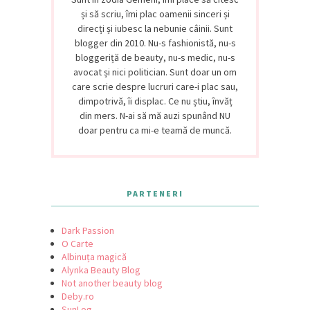
și să scriu, îmi plac oamenii sinceri și
direcți și iubesc la nebunie câinii. Sunt
blogger din 2010. Nu-s fashionistă, nu-s
bloggeriță de beauty, nu-s medic, nu-s
avocat și nici politician. Sunt doar un om
care scrie despre lucruri care-i plac sau,
dimpotrivă, îi displac. Ce nu știu, învăț
din mers. N-ai să mă auzi spunând NU
doar pentru ca mi-e teamă de muncă.
PARTENERI
Dark Passion
O Carte
Albinuța magică
Alynka Beauty Blog
Not another beauty blog
Deby.ro
SunLog