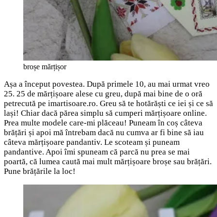
broșe mărțișor
Așa a început povestea. După primele 10, au mai urmat vreo
25. 25 de mărțișoare alese cu greu, după mai bine de o oră
petrecută pe imartisoare.ro. Greu să te hotărăști ce iei și ce să
lași! Chiar dacă părea simplu să cumperi mărțișoare online.
Prea multe modele care-mi plăceau! Puneam în coș câteva
brățări și apoi mă întrebam dacă nu cumva ar fi bine să iau
câteva mărțișoare pandantiv. Le scoteam și puneam
pandantive. Apoi îmi spuneam că parcă nu prea se mai
poartă, că lumea caută mai mult mărțișoare broșe sau brățări.
Pune brățările la loc!