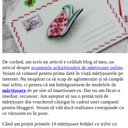
De curând, am scris un articol e celălalt blog al meu, un
articol despre
avantajele achiziționării de mărțișoare online
.
Voiam să comand pentru prima dată în viață mărțișoarele pe
internet. Nu neapărat ca să scap de aglomerație și să cumpăr
mai ieftin, ci pentru că mă îndrăgostisem de modelele de
mărțișoare
de pe site-ul imartisoare.ro. Dar nu am făcut-o
imediat, recunosc. Am așteptat să iau o primă tură de
mărțișoare din voucherul câștigat în cadrul unei campanii
pentru bloggeri. Voiam să văd dacă realitatea corespunde cu
ce văzusem eu în poze.
Când am primit primele 10 mărțișoare brățări cu trifoi cu