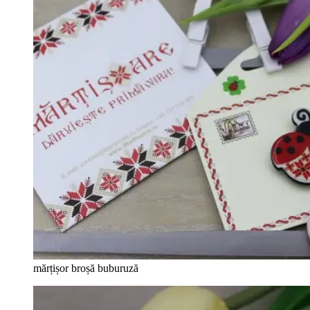
mărțișor broșă buburuză