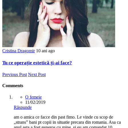
Cristina Dragomir
10 ani ago
Tu ce operație estetică ți-ai face?
Previous Post
Next Post
Comments
O femeie
11/02/2019
Răspunde
am o amica ce facce din past fimo. Le vinde cu scop de
„strans” bani pt copii in situatie precara din romania. Asa ca
anul asta a fost generos cu mine, si eu am comandat 10