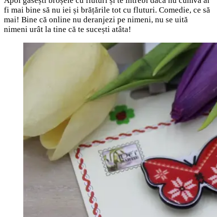
Apoi găsești broșele cu fluturi și te întrebi dacă nu cumva ar
fi mai bine să nu iei și brățările tot cu fluturi. Comedie, ce să
mai! Bine că online nu deranjezi pe nimeni, nu se uită
nimeni urât la tine că te sucești atâta!