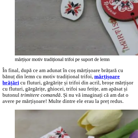
mărțișor motiv tradițional trifoi pe suport de lemn
În final, după ce am adunat în coș mărțișoare brățară cu
bănuț din lemn cu motiv tradițional trifoi,
mărțișoare
brățări
cu fluturi, gărgărițe și trifoi din acril, broșe mărțișor
cu fluturi, gărgărițe, ghiocei, trifoi sau fetițe, am apăsat și
butonul
trimitere comandă
. Și nu vă imaginați că am dat o
avere pe mărțișoare! Multe dintre ele erau la preț redus.