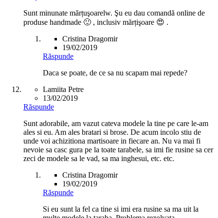
Sunt minunate mărțuşoarelw. Şu eu dau comandă online de
produse handmade 🙂 , inclusiv mărțişoare 😍 .
Cristina Dragomir
19/02/2019
Răspunde
Daca se poate, de ce sa nu scapam mai repede?
Lamiita Petre
13/02/2019
Răspunde
Sunt adorabile, am vazut cateva modele la tine pe care le-am
ales si eu. Am ales bratari si brose. De acum incolo stiu de
unde voi achizitiona martisoare in fiecare an. Nu va mai fi
nevoie sa casc gura pe la toate tarabele, sa imi fie rusine sa cer
zeci de modele sa le vad, sa ma inghesui, etc. etc.
Cristina Dragomir
19/02/2019
Răspunde
Si eu sunt la fel ca tine si imi era rusine sa ma uit la
multe modele la taraba. Problema rezolvata.