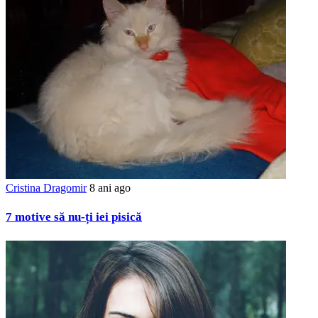
Cristina Dragomir
8 ani ago
7 motive să nu-ți iei pisică