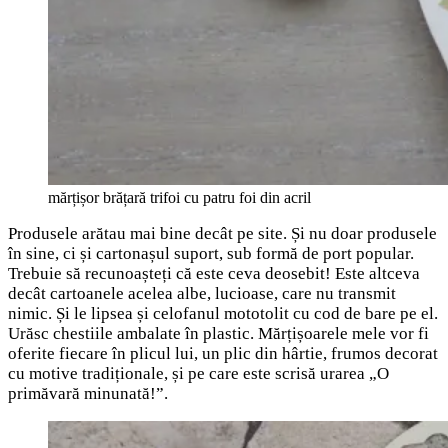
mărțișor brățară trifoi cu patru foi din acril
Produsele arătau mai bine decât pe site. Și nu doar produsele
în sine, ci și cartonașul suport, sub formă de port popular.
Trebuie să recunoașteți că este ceva deosebit! Este altceva
decât cartoanele acelea albe, lucioase, care nu transmit
nimic. Și le lipsea și celofanul mototolit cu cod de bare pe el.
Urăsc chestiile ambalate în plastic. Mărțișoarele mele vor fi
oferite fiecare în plicul lui, un plic din hârtie, frumos decorat
cu motive tradiționale, și pe care este scrisă urarea „O
primăvară minunată!”.