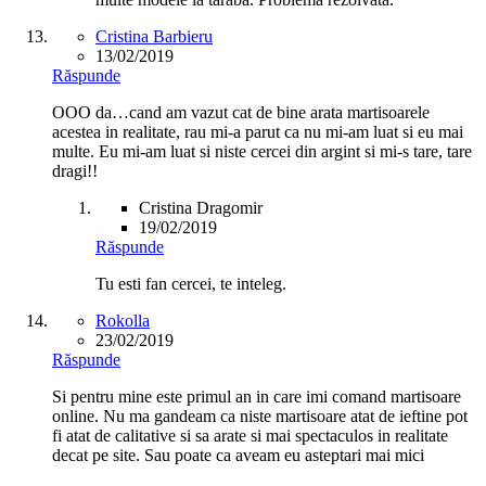
Cristina Barbieru
13/02/2019
Răspunde
OOO da…cand am vazut cat de bine arata martisoarele
acestea in realitate, rau mi-a parut ca nu mi-am luat si eu mai
multe. Eu mi-am luat si niste cercei din argint si mi-s tare, tare
dragi!!
Cristina Dragomir
19/02/2019
Răspunde
Tu esti fan cercei, te inteleg.
Rokolla
23/02/2019
Răspunde
Si pentru mine este primul an in care imi comand martisoare
online. Nu ma gandeam ca niste martisoare atat de ieftine pot
fi atat de calitative si sa arate si mai spectaculos in realitate
decat pe site. Sau poate ca aveam eu asteptari mai mici