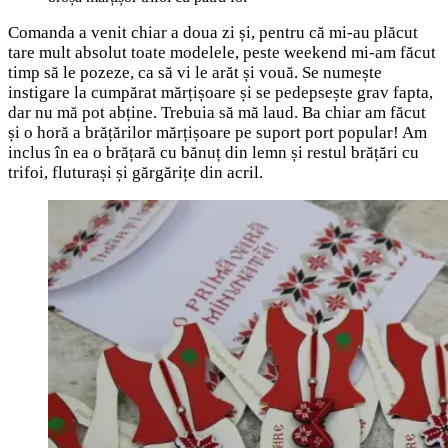
Comanda a venit chiar a doua zi și, pentru că mi-au plăcut
tare mult absolut toate modelele, peste weekend mi-am făcut
timp să le pozeze, ca să vi le arăt și vouă. Se numește
instigare la cumpărat mărțișoare și se pedepsește grav fapta,
dar nu mă pot abține. Trebuia să mă laud. Ba chiar am făcut
și o horă a brățărilor mărțișoare pe suport port popular! Am
inclus în ea o brățară cu bănuț din lemn și restul brățări cu
trifoi, fluturași și gărgărițe din acril.