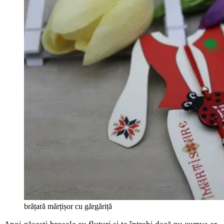
brățară mărțișor cu gărgăriță