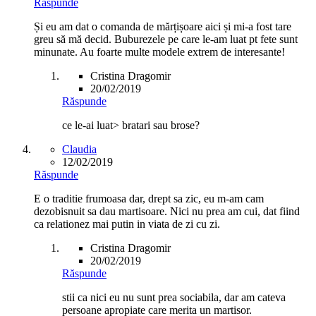
Răspunde
Și eu am dat o comanda de mărțișoare aici și mi-a fost tare
greu să mă decid. Buburezele pe care le-am luat pt fete sunt
minunate. Au foarte multe modele extrem de interesante!
Cristina Dragomir
20/02/2019
Răspunde
ce le-ai luat> bratari sau brose?
Claudia
12/02/2019
Răspunde
E o traditie frumoasa dar, drept sa zic, eu m-am cam
dezobisnuit sa dau martisoare. Nici nu prea am cui, dat fiind
ca relationez mai putin in viata de zi cu zi.
Cristina Dragomir
20/02/2019
Răspunde
stii ca nici eu nu sunt prea sociabila, dar am cateva
persoane apropiate care merita un martisor.