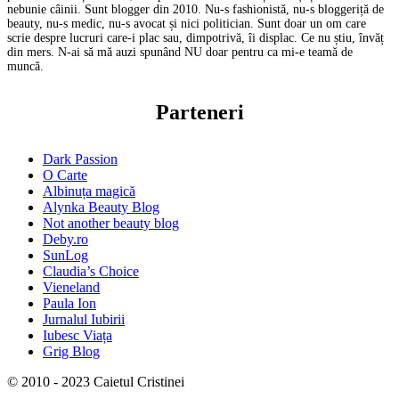
nebunie câinii. Sunt blogger din 2010. Nu-s fashionistă, nu-s bloggeriță de
beauty, nu-s medic, nu-s avocat și nici politician. Sunt doar un om care
scrie despre lucruri care-i plac sau, dimpotrivă, îi displac. Ce nu știu, învăț
din mers. N-ai să mă auzi spunând NU doar pentru ca mi-e teamă de
muncă.
Parteneri
Dark Passion
O Carte
Albinuța magică
Alynka Beauty Blog
Not another beauty blog
Deby.ro
SunLog
Claudia’s Choice
Vieneland
Paula Ion
Jurnalul Iubirii
Iubesc Viața
Grig Blog
© 2010 - 2023 Caietul Cristinei