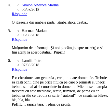
Simion Andreea Marina
06/08/2018
Răspunde
O greseala din ambele parti…graba strica treaba..
Hacman Mariana
06/08/2018
Răspunde
Mulțumim de informații..Și noi plecăm joi spre mare))) o să
fim atenți la acest detaliu…Pupici!
Lamiita Petre
07/08/2018
Răspunde
E o chestiune cam generala , cred, in toate domeniile. Trebuie
sa casti ochii bine pe orice fituica pe care o primesti si uneori
trebuie sa mai ai si cunostinte in domeniu. Mie mi se intampla
frecvent cu acte medicale, retete, trimiteri, de parca eu ar
trebui sa stiu ce trebuia sa scrie ” autorul” , ce casuta sa bifeze,
bla, bla, bla.
Ppffff…. saraca tara… plina de prosti.