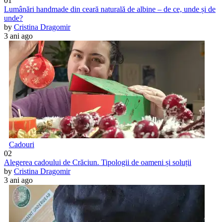
01
Lumânări handmade din ceară naturală de albine – de ce, unde și de
unde?
by
Cristina Dragomir
3 ani ago
Cadouri
02
Alegerea cadoului de Crăciun. Tipologii de oameni și soluții
by
Cristina Dragomir
3 ani ago