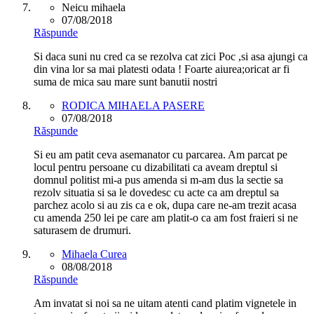
Neicu mihaela
07/08/2018
Răspunde
Si daca suni nu cred ca se rezolva cat zici Poc ,si asa ajungi ca
din vina lor sa mai platesti odata ! Foarte aiurea;oricat ar fi
suma de mica sau mare sunt banutii nostri
RODICA MIHAELA PASERE
07/08/2018
Răspunde
Si eu am patit ceva asemanator cu parcarea. Am parcat pe
locul pentru persoane cu dizabilitati ca aveam dreptul si
domnul politist mi-a pus amenda si m-am dus la sectie sa
rezolv situatia si sa le dovedesc cu acte ca am dreptul sa
parchez acolo si au zis ca e ok, dupa care ne-am trezit acasa
cu amenda 250 lei pe care am platit-o ca am fost fraieri si ne
saturasem de drumuri.
Mihaela Curea
08/08/2018
Răspunde
Am invatat si noi sa ne uitam atenti cand platim vignetele in