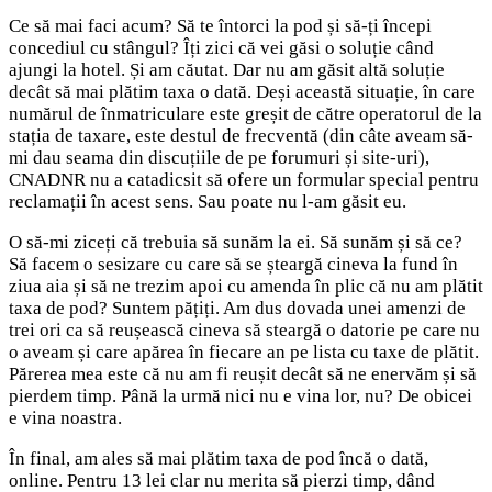
Ce să mai faci acum? Să te întorci la pod și să-ți începi
concediul cu stângul? Îți zici că vei găsi o soluție când
ajungi la hotel. Și am căutat. Dar nu am găsit altă soluție
decât să mai plătim taxa o dată. Deși această situație, în care
numărul de înmatriculare este greșit de către operatorul de la
stația de taxare, este destul de frecventă (din câte aveam să-
mi dau seama din discuțiile de pe forumuri și site-uri),
CNADNR nu a catadicsit să ofere un formular special pentru
reclamații în acest sens. Sau poate nu l-am găsit eu.
O să-mi ziceți că trebuia să sunăm la ei. Să sunăm și să ce?
Să facem o sesizare cu care să se șteargă cineva la fund în
ziua aia și să ne trezim apoi cu amenda în plic că nu am plătit
taxa de pod? Suntem pățiți. Am dus dovada unei amenzi de
trei ori ca să reușească cineva să steargă o datorie pe care nu
o aveam și care apărea în fiecare an pe lista cu taxe de plătit.
Părerea mea este că nu am fi reușit decât să ne enervăm și să
pierdem timp. Până la urmă nici nu e vina lor, nu? De obicei
e vina noastra.
În final, am ales să mai plătim taxa de pod încă o dată,
online. Pentru 13 lei clar nu merita să pierzi timp, dând