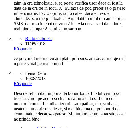
taim in era tehnologiei si se poate verifica usor daca ai fost la
data de la ora de in locul X. Eu taxa de pod prefer sa o platesc
in benzinarie. Fac o oprire, iau o cafea, daca e nevoie
alimentez sau merg la toaleta. Am platit in unul din ani si prin
SMS, dar m-a intepat de vreo 2 lei. Aia decat sa ii dau aiurea,
mai bine cumpar 2 paini la un sarman.
Bratu Gabriela
11/08/2018
Răspunde
ce porcarie! noi mereu am platit prin sms, am zis ca merge mai
repede si nah, e mai comod
Ioana Radu
16/08/2018
Răspunde
Desi de fel nu dau importanta bonurilor, la finalul verii o sa
trecem si noi pe acolo si chiar o sa fiu atenta sa fie trecut
numarul corect. In anii anteriori n-am patit-o, dar, vorba ta,
neatentia uneori se plateste, si mai bine ma uit pe bonuri de
acum inainte decat s-o patesc. Multumim pentru sugestie, o sa
ne prinda bine.