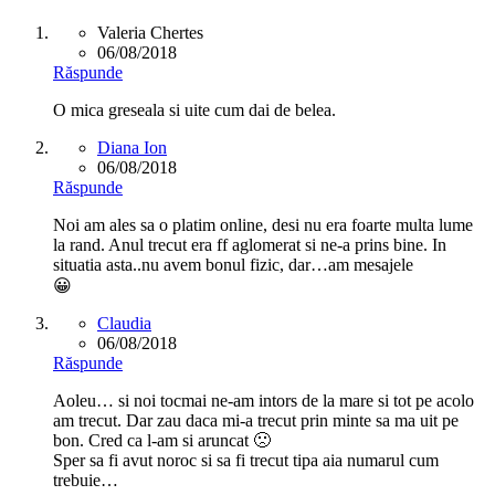
Valeria Chertes
06/08/2018
Răspunde
O mica greseala si uite cum dai de belea.
Diana Ion
06/08/2018
Răspunde
Noi am ales sa o platim online, desi nu era foarte multa lume
la rand. Anul trecut era ff aglomerat si ne-a prins bine. In
situatia asta..nu avem bonul fizic, dar…am mesajele
😀
Claudia
06/08/2018
Răspunde
Aoleu… si noi tocmai ne-am intors de la mare si tot pe acolo
am trecut. Dar zau daca mi-a trecut prin minte sa ma uit pe
bon. Cred ca l-am si aruncat 🙁
Sper sa fi avut noroc si sa fi trecut tipa aia numarul cum
trebuie…