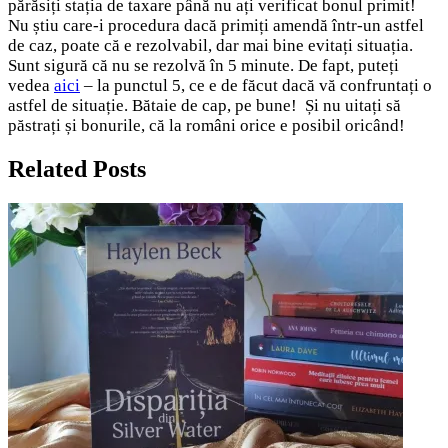
părăsiți stația de taxare până nu ați verificat bonul primit!
Nu știu care-i procedura dacă primiți amendă într-un astfel
de caz, poate că e rezolvabil, dar mai bine evitați situația.
Sunt sigură că nu se rezolvă în 5 minute. De fapt, puteți
vedea
aici
– la punctul 5, ce e de făcut dacă vă confruntați o
astfel de situație. Bătaie de cap, pe bune! Și nu uitați să
păstrați și bonurile, că la români orice e posibil oricând!
Related Posts