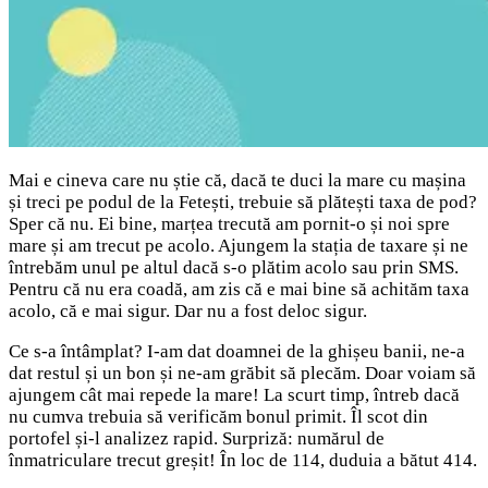
Mai e cineva care nu știe că, dacă te duci la mare cu mașina
și treci pe podul de la Fetești, trebuie să plătești taxa de pod?
Sper că nu. Ei bine, marțea trecută am pornit-o și noi spre
mare și am trecut pe acolo. Ajungem la stația de taxare și ne
întrebăm unul pe altul dacă s-o plătim acolo sau prin SMS.
Pentru că nu era coadă, am zis că e mai bine să achităm taxa
acolo, că e mai sigur. Dar nu a fost deloc sigur.
Ce s-a întâmplat? I-am dat doamnei de la ghișeu banii, ne-a
dat restul și un bon și ne-am grăbit să plecăm. Doar voiam să
ajungem cât mai repede la mare! La scurt timp, întreb dacă
nu cumva trebuia să verificăm bonul primit. Îl scot din
portofel și-l analizez rapid. Surpriză: numărul de
înmatriculare trecut greșit! În loc de 114, duduia a bătut 414.