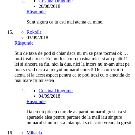
Cristina Dragomir
20/08/2018
Răspunde
Sunt sigura ca tu esti mai atenta ca mine.
Rokolla
03/09/2018
Răspunde
Stiu de taxa de pod si chiar daca nu mi se pare tocmai ok …
nu-i treaba mea. Eu am fost cu o masina mica si am platit 11
lei si sincera sa fiu, nici la dus, nici la intors nu m-am uitat pe
bon sa vad daca a trecyut numarul corect! De acum voi fi
atenta si la acest aspect pentru ca te poti trezi cu o amenda de
mai mare frumusetea
Cristina Dragomir
04/09/2018
Răspunde
Da eu nu pricep cum de a aparut numarul gresit ca si
aparatele alea pentru parcare de la mall iau singure
numarul si nu mi s-a intamplat sa il scrie vreodata gresit.
Mihaela