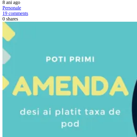
8 ani ago
Personale
19 comments
0
shares