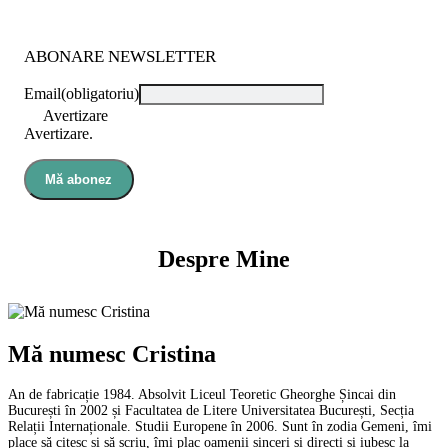
ABONARE NEWSLETTER
Email
(obligatoriu)
Avertizare
Avertizare.
Mă abonez
Despre Mine
Mă numesc Cristina
An de fabricație 1984. Absolvit Liceul Teoretic Gheorghe Șincai din
București în 2002 și Facultatea de Litere Universitatea București, Secția
Relații Internaționale. Studii Europene în 2006. Sunt în zodia Gemeni, îmi
place să citesc și să scriu, îmi plac oamenii sinceri și direcți și iubesc la