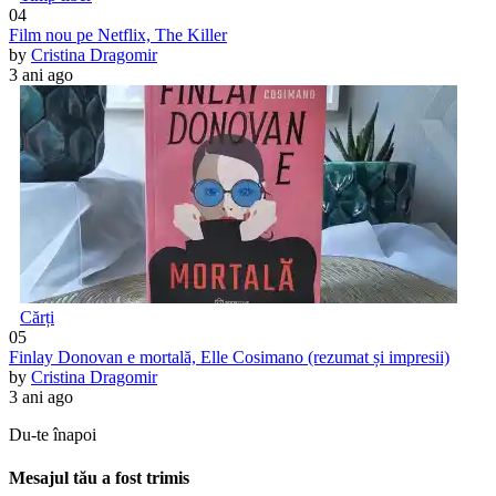
04
Film nou pe Netflix, The Killer
by
Cristina Dragomir
3 ani ago
Cărți
05
Finlay Donovan e mortală, Elle Cosimano (rezumat și impresii)
by
Cristina Dragomir
3 ani ago
Du-te înapoi
Mesajul tău a fost trimis