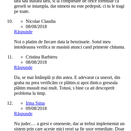
tara sau inafara tarii, si la completare de orice formular ca
greseli se intampla, dar nimeni nu este pedepsit, ci tu le tragi
pe toate.
Nicolae Claudia
08/08/2018
Răspunde
Noi o platim de fiecare data la benzinarie. Sotul meu
intotdeauna verifica nr masinii atunci cand primeste chitanta.
Cristina Barbieru
08/08/2018
Răspunde
Da, se mai întâmplă și din astea. E adevarat ca uneori, din
graba nu prea verificăm ce plătim.si apoi dintr.o greseala
plătim muuult mai mult. Totusi, s bine ca ati descoperit
problema la timp.
Irina Sima
09/08/2018
Răspunde
Nu judec… a gresi e omeneste, dar ar trebui implementat un
sistem prin care aceste mici erori sa fie usor remediate. Doar