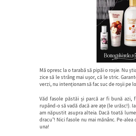
Mă opresc la o tarabă să pipăi o roșie. Nu șt
zice să le strâng mai ușor, că le stric. Garan
verzi, nu intenționam să fac suc de roșii pe 
Văd fasole păstăi și parcă ar fi bună azi, 
rupând-o să vadă dacă are ațe (le urăsc!). Ia
am năpustit asupra alteia. Dacă toată lumea
dracu’! Nici fasole nu mai mănânc. Pe-alea d
una!