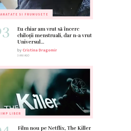
ANATATE SI FRUMUSETE
03
Eu chiar am vrut să încerc
chiloții menstruali, dar n-a vrut
Universul…
by
Cristina Dragomir
3 ANI AGO
IMP LIBER
04
Film nou pe Netflix, The Killer