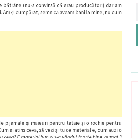
te bătrâne (nu-s convinsă că erau producători) dar am
oșii. Am și cumpărat, semn că aveam bani la mine, nu cum
e pijamale și maieuri pentru tataie și o rochie pentru
Cum ai atins ceva, să vezi și tu ce material e, cum auzi o
u ceva? E material bun și s-a vândut foarte bine, numai 3