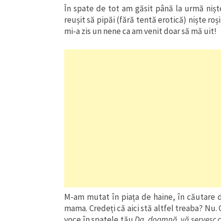
În spate de tot am găsit până la urmă niș
reușit să pipăi (fără tentă erotică) niște r
mi-a zis un nene ca am venit doar să mă uit!
M-am mutat în piața de haine, în căutare d
mama. Credeți că aici stă altfel treaba? Nu. 
voce în spatele tău
Da, doamnă, vă servesc c