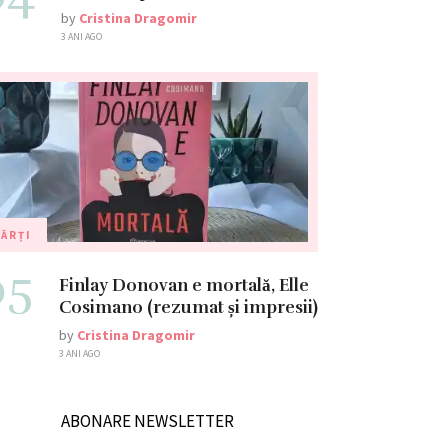
by
Cristina Dragomir
3 ANI AGO
ĂRȚI
05
Finlay Donovan e mortală, Elle
Cosimano (rezumat și impresii)
by
Cristina Dragomir
3 ANI AGO
ABONARE NEWSLETTER