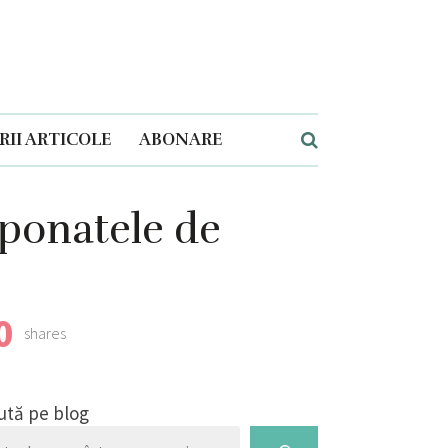
II ARTICOLE
ABONARE
xponatele de
0
shares
ută pe blog