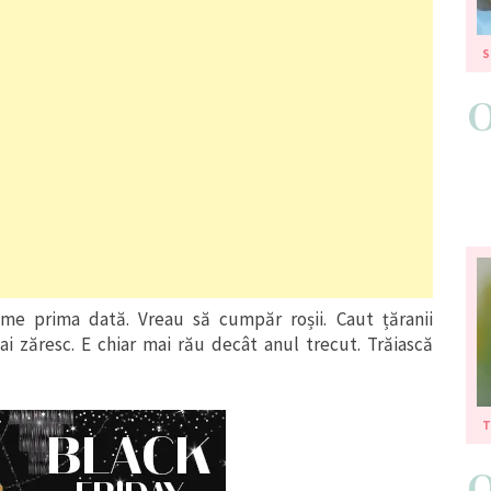
S
me prima dată. Vreau să cumpăr roșii. Caut țăranii
ai zăresc. E chiar mai rău decât anul trecut. Trăiască
T