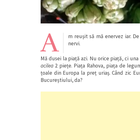
A
m reușit să mă enervez iar. De
nervi.
Mă dusei la piață azi. Nu orice piață, ci una
acilea
2 piețe. Piața Rahova, piața de legum
țoale din Europa la preț uriaș. Când zic 
Bucureștiului, da?