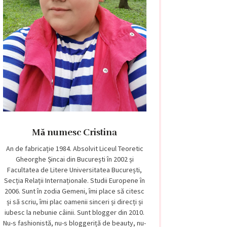
Mă numesc Cristina
An de fabricație 1984. Absolvit Liceul Teoretic
Gheorghe Șincai din București în 2002 și
Facultatea de Litere Universitatea București,
Secția Relații Internaționale. Studii Europene în
2006. Sunt în zodia Gemeni, îmi place să citesc
și să scriu, îmi plac oamenii sinceri și direcți și
iubesc la nebunie câinii. Sunt blogger din 2010.
Nu-s fashionistă, nu-s bloggeriță de beauty, nu-