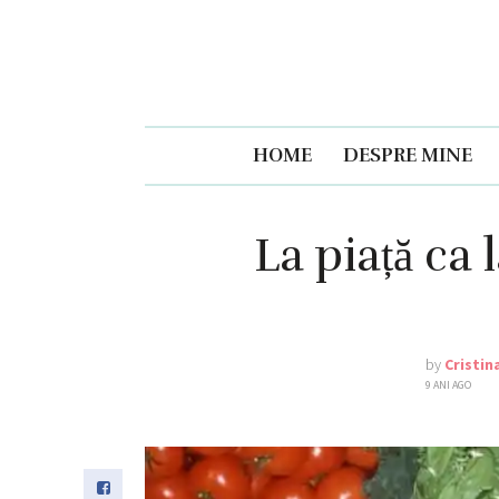
HOME
DESPRE MINE
La piață ca
by
Cristin
9 ANI AGO