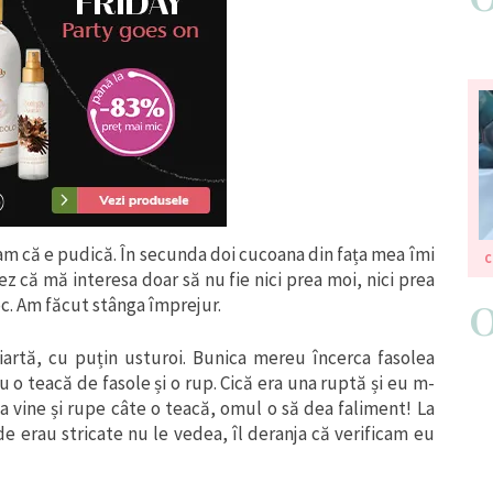
iam că e pudică. În secunda doi cucoana din fața mea îmi
C
tez că mă interesa doar să nu fie nici prea moi, nici prea
loc. Am făcut stânga împrejur.
fiartă, cu puțin usturoi. Bunica mereu încerca fasolea
u o teacă de fasole și o rup. Cică era una ruptă și eu m-
 vine și rupe câte o teacă, omul o să dea faliment! La
e erau stricate nu le vedea, îl deranja că verificam eu