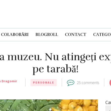
COLABORĂRI
BLOGROLL
CONTACT
CATEGOR
 la muzeu. Nu atingeți e
pe tarabă!
a Dragomir
25 comments
PERSONALE
Ca