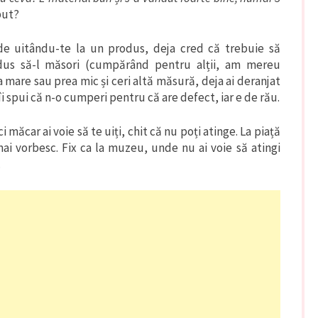
put?
e uitându-te la un produs, deja cred că trebuie să
odus să-l măsori (cumpărând pentru alții, am mereu
 mare sau prea mic și ceri altă măsură, deja ai deranjat
îi spui că n-o cumperi pentru că are defect, iar e de rău.
 măcar ai voie să te uiți, chit că nu poți atinge. La piață
 mai vorbesc. Fix ca la muzeu, unde nu ai voie să atingi
.