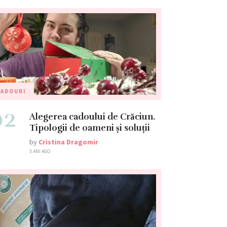
CADOURI
02
Alegerea cadoului de Crăciun.
Tipologii de oameni și soluții
by
Cristina Dragomir
3 ANI AGO