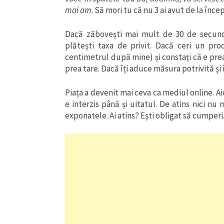
mai am
. Să mori tu că nu 3 ai avut de la înce
Dacă zăbovești mai mult de 30 de secund
plătești taxa de privit. Dacă ceri un pr
centimetrul după mine) și constați că e prea
prea tare. Dacă îți aduce măsura potrivită și 
Piața a devenit mai ceva ca mediul online. Aici
e interzis până și uitatul. De atins nici nu
exponatele. Ai atins? Ești obligat să cumperi