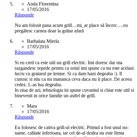
Anda Florentina
17/05/2016
Răspunde
Nu am folosit pana acum grill…mi_ar place să încerc….eu
pregătesc carnea doar la grătar afară
Barbalata Mirela
17/05/2016
Răspunde
Si eu cred ca este util un grill electric. Imi doresc dar ma
razgandesc repede pentru ca sotul imi spune ca nu este acelasi
lucru cu gratarul pe lemne. Si ca dam bani degeaba :). Il
cunosc si stiu ca nu mananca ceva daca nu ii place. De aceea
cedez. L-as lua degeaba.
In ziua de azi, tehnologia isi spune cuvantul si chiar este util si
binevenit in orice familie un astfel de grill.
Mara
17/05/2016
Răspunde
Eu folosesc de cativa grill-ul electric. Primul a fost unul no-
name, calitate inferioara, iar cel de-al doilea nu este firma