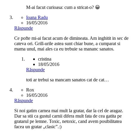
M-ai facut curioasa: cum a stricat-o? 😀
Ioana Radu
16/05/2016
Răspunde
Ce pofte mi-ai facut acum de dimineata. Am inghitit in sec de
cateva ori. Grill-urile astea sunt chiar bune, a cumparat si
mama unul, mai ales ca eu trebuie sa mananc sanatos.
cristina
18/05/2016
Răspunde
toti ar trebui sa mancam sanatos cat de cat…
Rox
16/05/2016
Răspunde
Si noi gatim carnea mai mult la gratar, dar la cel de aragaz.
Dar sa stii ca gustul carnii difera mult fata de cea gatita pe
gratarul pe lemne. Toxic, netoxic, cand avem posibilitatea
facea un gratar „clasic”.:)