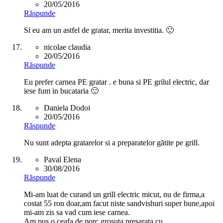
20/05/2016
Răspunde
Si eu am un astfel de gratar, merita investitia. 🙂
nicolae claudia
20/05/2016
Răspunde
Eu prefer carnea PE gratar . e buna si PE grilul electric, dar
iese fum in bucataria 🙂
Daniela Dodoi
20/05/2016
Răspunde
Nu sunt adepta gratarelor si a preparatelor gătite pe grill.
Paval Elena
30/08/2016
Răspunde
Mi-am luat de curand un grill electric micut, nu de firma,a
costat 55 ron doar,am facut niste sandvishuri super bune,apoi
mi-am zis sa vad cum iese carnea.
Am pus o ceafa de porc grosuta presarata cu