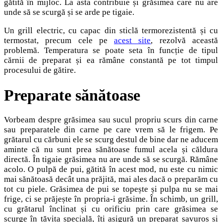
gătită în mijloc. La asta contribuie și grăsimea care nu are
unde să se scurgă și se arde pe tigaie.
Un grill electric, cu capac din sticlă termorezistentă și cu
termostat, precum cele pe
acest site
, rezolvă această
problemă. Temperatura se poate seta în funcție de tipul
cărnii de preparat și ea rămâne constantă pe tot timpul
procesului de gătire.
Preparate sănătoase
Vorbeam despre grăsimea sau sucul propriu scurs din carne
sau preparatele din carne pe care vrem să le frigem. Pe
grătarul cu cărbuni ele se scurg destul de bine dar ne aducem
aminte că nu sunt prea sănătoase fumul acela și căldura
directă. În tigaie grăsimea nu are unde să se scurgă. Rămâne
acolo. O pulpă de pui, gătită în acest mod, nu este cu nimic
mai sănătoasă decât una prăjită, mai ales dacă o preparăm cu
tot cu piele. Grăsimea de pui se topește și pulpa nu se mai
frige, ci se prăjește în propria-i grăsime. În schimb, un grill,
cu grătarul înclinat și cu orificiu prin care grăsimea se
scurge în tăvița specială, îți asigură un preparat savuros și