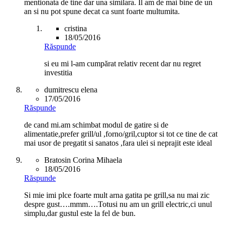
mentionata de tine dar una similara. Il am de mai bine de un
an si nu pot spune decat ca sunt foarte multumita.
cristina
18/05/2016
Răspunde
si eu mi l-am cumpărat relativ recent dar nu regret
investitia
dumitrescu elena
17/05/2016
Răspunde
de cand mi.am schimbat modul de gatire si de
alimentatie,prefer grill/ul ,forno/gril,cuptor si tot ce tine de cat
mai usor de pregatit si sanatos ,fara ulei si neprajit este ideal
Bratosin Corina Mihaela
18/05/2016
Răspunde
Si mie imi plce foarte mult arna gatita pe grill,sa nu mai zic
despre gust….mmm….Totusi nu am un grill electric,ci unul
simplu,dar gustul este la fel de bun.