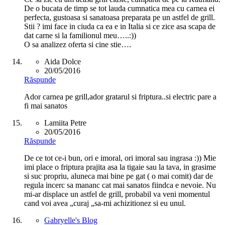
De o bucata de timp se tot lauda cumnatica mea cu carnea ei
perfecta, gustoasa si sanatoasa preparata pe un astfel de grill.
Stii ? imi face in ciuda ca ea e in Italia si ce zice asa scapa de
dat carne si la familionul meu…..:))
O sa analizez oferta si cine stie….
Aida Dolce
20/05/2016
Răspunde
Ador carnea pe grill,ador gratarul si friptura..si electric pare a
fi mai sanatos
Lamiita Petre
20/05/2016
Răspunde
De ce tot ce-i bun, ori e imoral, ori imoral sau ingrasa :)) Mie
imi place o friptura prajita asa la tigaie sau la tava, in grasime
si suc propriu, aluneca mai bine pe gat ( o mai comit) dar de
regula incerc sa mananc cat mai sanatos fiindca e nevoie. Nu
mi-ar displace un astfel de grill, probabil va veni momentul
cand voi avea „curaj „sa-mi achizitionez si eu unul.
Gabryelle's Blog