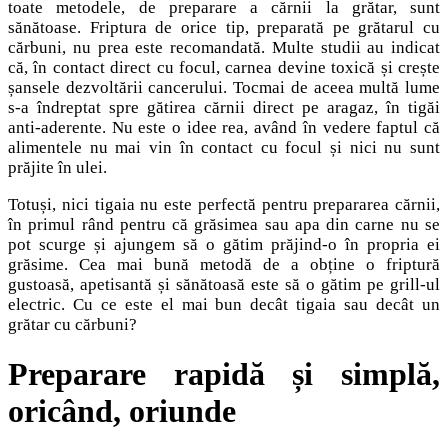
toate metodele, de preparare a cărnii la grătar, sunt
sănătoase. Friptura de orice tip, preparată pe grătarul cu
cărbuni, nu prea este recomandată. Multe studii au indicat
că, în contact direct cu focul, carnea devine toxică și crește
șansele dezvoltării cancerului. Tocmai de aceea multă lume
s-a îndreptat spre gătirea cărnii direct pe aragaz, în tigăi
anti-aderente. Nu este o idee rea, având în vedere faptul că
alimentele nu mai vin în contact cu focul și nici nu sunt
prăjite în ulei.
Totuși, nici tigaia nu este perfectă pentru prepararea cărnii,
în primul rând pentru că grăsimea sau apa din carne nu se
pot scurge și ajungem să o gătim prăjind-o în propria ei
grăsime. Cea mai bună metodă de a obține o friptură
gustoasă, apetisantă și sănătoasă este să o gătim pe grill-ul
electric. Cu ce este el mai bun decât tigaia sau decât un
grătar cu cărbuni?
Preparare rapidă și simplă,
oricând, oriunde