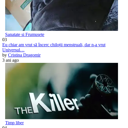
Sanatate si Frumusete
03
Eu chiar am vrut să încerc chiloții menstruali, dar n-a vrut
Universul…
by
Cristina Dragomir
3 ani ago
Timp liber
04