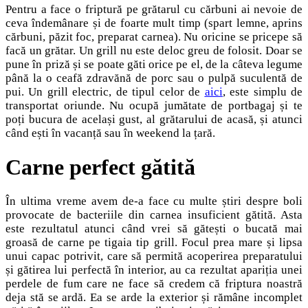
Pentru a face o friptură pe grătarul cu cărbuni ai nevoie de
ceva îndemânare și de foarte mult timp (spart lemne, aprins
cărbuni, păzit foc, preparat carnea). Nu oricine se pricepe să
facă un grătar. Un grill nu este deloc greu de folosit. Doar se
pune în priză și se poate găti orice pe el, de la câteva legume
până la o ceafă zdravănă de porc sau o pulpă suculentă de
pui. Un grill electric, de tipul celor de
aici
,
este simplu de
transportat oriunde. Nu ocupă jumătate de portbagaj și te
poți bucura de același gust, al grătarului de acasă, și atunci
când ești în vacanță sau în weekend la țară.
Carne perfect gătită
În ultima vreme avem de-a face cu multe știri despre boli
provocate de bacteriile din carnea insuficient gătită. Asta
este rezultatul atunci când vrei să gătești o bucată mai
groasă de carne pe tigaia tip grill. Focul prea mare și lipsa
unui capac potrivit, care să permită acoperirea preparatului
și gătirea lui perfectă în interior, au ca rezultat apariția unei
perdele de fum care ne face să credem că friptura noastră
deja stă se ardă. Ea se arde la exterior și rămâne incomplet