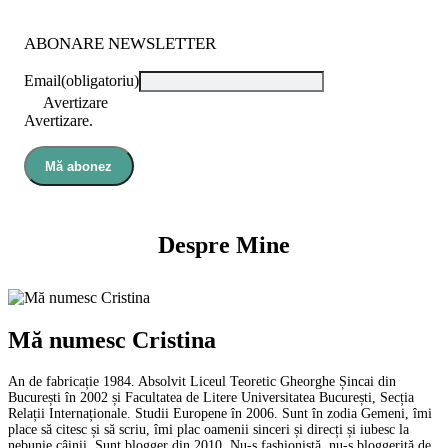
ABONARE NEWSLETTER
Email
(obligatoriu)
Avertizare
Avertizare.
Mă abonez
Despre Mine
Mă numesc Cristina
An de fabricație 1984. Absolvit Liceul Teoretic Gheorghe Șincai din
București în 2002 și Facultatea de Litere Universitatea București, Secția
Relații Internaționale. Studii Europene în 2006. Sunt în zodia Gemeni, îmi
place să citesc și să scriu, îmi plac oamenii sinceri și direcți și iubesc la
nebunie câinii. Sunt blogger din 2010. Nu-s fashionistă, nu-s bloggeriță de