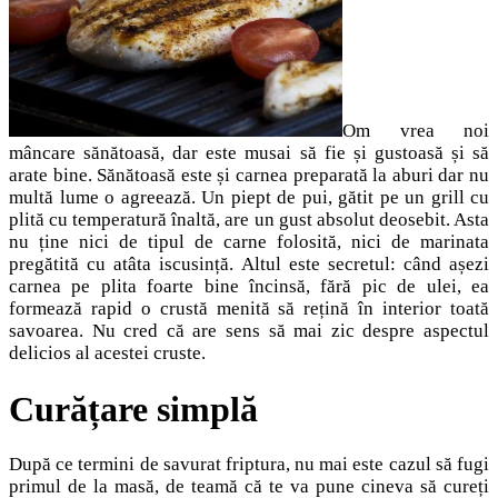
Om vrea noi
mâncare sănătoasă, dar este musai să fie și gustoasă și să
arate bine. Sănătoasă este și carnea preparată la aburi dar nu
multă lume o agreează. Un piept de pui, gătit pe un grill cu
plită cu temperatură înaltă, are un gust absolut deosebit. Asta
nu ține nici de tipul de carne folosită, nici de marinata
pregătită cu atâta iscusință. Altul este secretul: când așezi
carnea pe plita foarte bine încinsă, fără pic de ulei, ea
formează rapid o crustă menită să rețină în interior toată
savoarea. Nu cred că are sens să mai zic despre aspectul
delicios al acestei cruste.
Curățare simplă
După ce termini de savurat friptura, nu mai este cazul să fugi
primul de la masă, de teamă că te va pune cineva să cureți