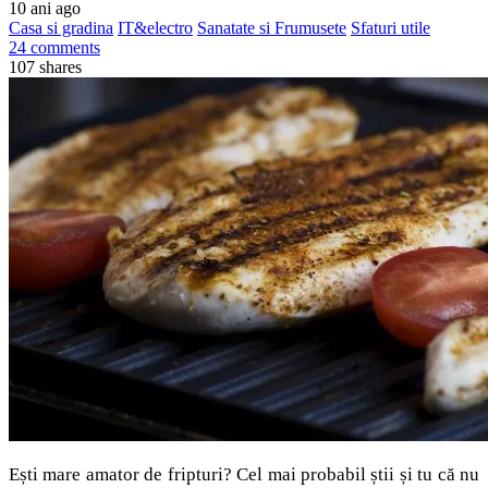
10 ani ago
Casa si gradina
IT&electro
Sanatate si Frumusete
Sfaturi utile
24 comments
107
shares
Ești mare amator de fripturi? Cel mai probabil știi și tu că nu