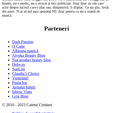
beauty, nu-s medic, nu-s avocat și nici politician. Sunt doar un om care
scrie despre lucruri care-i plac sau, dimpotrivă, îi displac. Ce nu știu, învăț
din mers. N-ai să mă auzi spunând NU doar pentru ca mi-e teamă de
muncă.
Parteneri
Dark Passion
O Carte
Albinuța magică
Alynka Beauty Blog
Not another beauty blog
Deby.ro
SunLog
Claudia’s Choice
Vieneland
Paula Ion
Jurnalul Iubirii
Iubesc Viața
Grig Blog
© 2010 - 2023 Caietul Cristinei