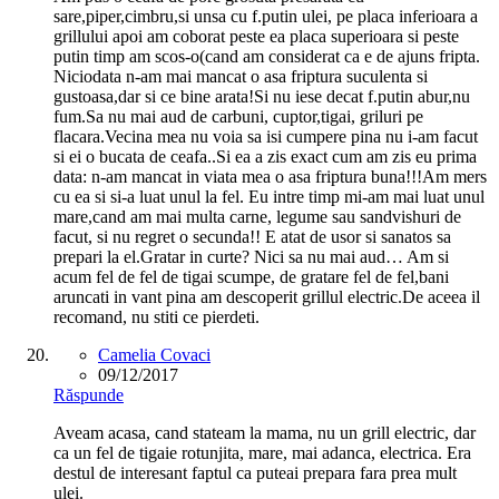
sare,piper,cimbru,si unsa cu f.putin ulei, pe placa inferioara a
grillului apoi am coborat peste ea placa superioara si peste
putin timp am scos-o(cand am considerat ca e de ajuns fripta.
Niciodata n-am mai mancat o asa friptura suculenta si
gustoasa,dar si ce bine arata!Si nu iese decat f.putin abur,nu
fum.Sa nu mai aud de carbuni, cuptor,tigai, griluri pe
flacara.Vecina mea nu voia sa isi cumpere pina nu i-am facut
si ei o bucata de ceafa..Si ea a zis exact cum am zis eu prima
data: n-am mancat in viata mea o asa friptura buna!!!Am mers
cu ea si si-a luat unul la fel. Eu intre timp mi-am mai luat unul
mare,cand am mai multa carne, legume sau sandvishuri de
facut, si nu regret o secunda!! E atat de usor si sanatos sa
prepari la el.Gratar in curte? Nici sa nu mai aud… Am si
acum fel de fel de tigai scumpe, de gratare fel de fel,bani
aruncati in vant pina am descoperit grillul electric.De aceea il
recomand, nu stiti ce pierdeti.
Camelia Covaci
09/12/2017
Răspunde
Aveam acasa, cand stateam la mama, nu un grill electric, dar
ca un fel de tigaie rotunjita, mare, mai adanca, electrica. Era
destul de interesant faptul ca puteai prepara fara prea mult
ulei.