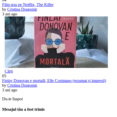
Film nou pe Netflix, The Killer
by
Cristina Dragomir
3 ani ago
Cărți
05
Finlay Donovan e mortală, Elle Cosimano (rezumat și impresii)
by
Cristina Dragomir
3 ani ago
Du-te înapoi
Mesajul tău a fost trimis