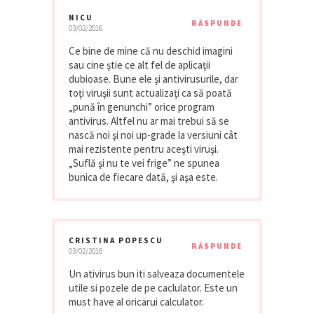
NICU
RĂSPUNDE
03/02/2016
Ce bine de mine că nu deschid imagini
sau cine ştie ce alt fel de aplicaţii
dubioase. Bune ele şi antivirusurile, dar
toţi viruşii sunt actualizaţi ca să poată
„pună în genunchi” orice program
antivirus. Altfel nu ar mai trebui să se
nască noi şi noi up-grade la versiuni cât
mai rezistente pentru aceşti viruşi.
„Suflă şi nu te vei frige” ne spunea
bunica de fiecare dată, şi aşa este.
CRISTINA POPESCU
RĂSPUNDE
03/02/2016
Un ativirus bun iti salveaza documentele
utile si pozele de pe caclulator. Este un
must have al oricarui calculator.