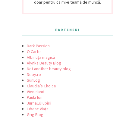
doar pentru ca mi-e teamă de muncă.
PARTENERI
Dark Passion
O Carte
Albinuța magică
Alynka Beauty Blog
Not another beauty blog
Deby.ro
SunLog
Claudia’s Choice
Vieneland
Paula Ion
Jurnalul Iubirii
Iubesc Viața
Grig Blog