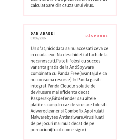
calculatoare din cauza unui virus.
DAN ABABEI
RĂSPUNDE
03/02/2016
Un sfat,niciodata sa nu accesati ceva ce
in coada .exe.Nu deschideti attach de la
necunoscuti.Puteti folosi cu succes
varianta gratis de la AntiSpyware
combinata cu Panda Free(avantajul e ca
nu consuma resurse).In Panda gasiti
integrat Panda Cloud,o solutie de
devirusare mai eficienta decat
Kaspersky,Bitdefender sau altele
platite scump.In caz de virusare folositi
Adwarecleaner si Combofix.Apoi rulati
Malwarebytes Antimalware.Virusi luati
de pe jocuri mai mult decat de pe
pornaciuni(fucd.com e sigur)