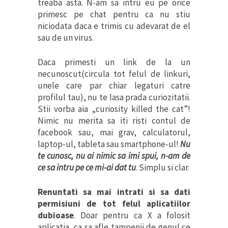
treaba asta. N-am sa intru eu pe orice
primesc pe chat pentru ca nu stiu
niciodata daca e trimis cu adevarat de el
sau de un virus.
Daca primesti un link de la un
necunoscut(circula tot felul de linkuri,
unele care par chiar legaturi catre
profilul tau), nu te lasa prada curiozitatii.
Stii vorba aia „curiosity killed the cat”!
Nimic nu merita sa iti risti contul de
facebook sau, mai grav, calculatorul,
laptop-ul, tableta sau smartphone-ul!
Nu
te cunosc, nu ai nimic sa imi spui, n-am de
ce sa intru pe ce mi-ai dat tu
. Simplu si clar.
Renuntati sa mai intrati si sa dati
permisiuni de tot felul aplicatiilor
dubioase
. Doar pentru ca X a folosit
aplicatia, ca sa afle tampenii de genul ce