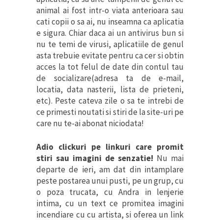
animal ai fost intr-o viata anterioara sau
cati copii o sa ai, nu inseamna ca aplicatia
e sigura. Chiar daca ai un antivirus bun si
nu te temi de virusi, aplicatiile de genul
asta trebuie evitate pentru ca cer si obtin
acces la tot felul de date din contul tau
de socializare(adresa ta de e-mail,
locatia, data nasterii, lista de prieteni,
etc). Peste cateva zile o sa te intrebi de
ce primesti noutati si stiri de la site-uri pe
care nu te-ai abonat niciodata!
Adio clickuri pe linkuri care promit
stiri sau imagini de senzatie!
Nu mai
departe de ieri, am dat din intamplare
peste postarea unui pusti, pe un grup, cu
o poza trucata, cu Andra in lenjerie
intima, cu un text ce promitea imagini
incendiare cu cu artista, si oferea un link