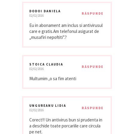
DODOI DANIELA
RĂSPUNDE
02/02/2016
Eu in abonament am inclus si antivirusul
care e gratis.Am telefonul asigurat de
„musafiri nepoftiti”.?
STOICA CLAUDIA
RĂSPUNDE
02/02/2016
Multumim ,o sa fim atenti
UNGUREANU LIDIA
RĂSPUNDE
02/02/2016
Corect!! Un antivirus bun si prudenta in
a deschide toate porcariile care circula
pe net.