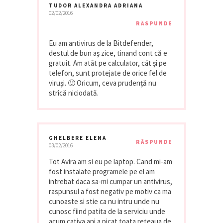
TUDOR ALEXANDRA ADRIANA
02/02/2016
RĂSPUNDE
Eu am antivirus de la Bitdefender,
destul de bun aș zice, tinand cont că e
gratuit. Am atât pe calculator, cât și pe
telefon, sunt protejate de orice fel de
viruși. 🙂 Oricum, ceva prudență nu
strică niciodată.
GHELBERE ELENA
RĂSPUNDE
03/02/2016
Tot Avira am si eu pe laptop. Cand mi-am
fost instalate programele pe el am
intrebat daca sa-mi cumpar un antivirus,
raspunsul a fost negativ pe motiv ca ma
cunoaste si stie ca nu intru unde nu
cunosc fiind patita de la serviciu unde
acum cativa ani a picat toata reteaua de