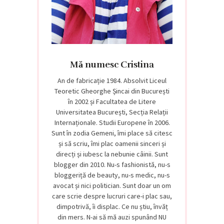
Mă numesc Cristina
An de fabricație 1984. Absolvit Liceul
Teoretic Gheorghe Șincai din București
în 2002 și Facultatea de Litere
Universitatea București, Secția Relații
Internaționale. Studii Europene în 2006.
Sunt în zodia Gemeni, îmi place să citesc
și să scriu, îmi plac oamenii sinceri și
direcți și iubesc la nebunie câinii. Sunt
blogger din 2010. Nu-s fashionistă, nu-s
bloggeriță de beauty, nu-s medic, nu-s
avocat și nici politician. Sunt doar un om
care scrie despre lucruri care-i plac sau,
dimpotrivă, îi displac. Ce nu știu, învăț
din mers. N-ai să mă auzi spunând NU