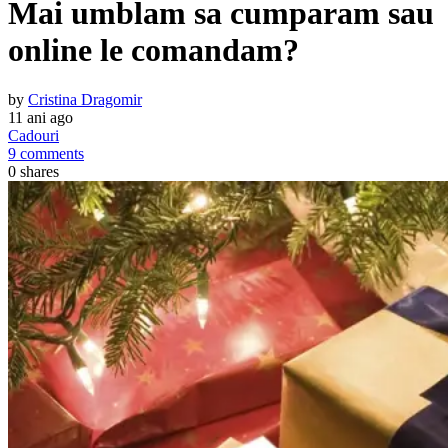
Mai umblam sa cumparam sau
online le comandam?
by
Cristina Dragomir
11 ani ago
Cadouri
9 comments
0
shares