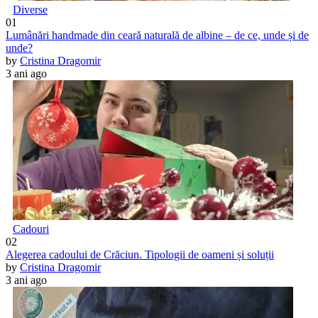
Diverse
01
Lumânări handmade din ceară naturală de albine – de ce, unde și de
unde?
by
Cristina Dragomir
3 ani ago
Cadouri
02
Alegerea cadoului de Crăciun. Tipologii de oameni și soluții
by
Cristina Dragomir
3 ani ago