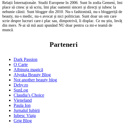
Relații Internaționale. Studii Europene în 2006. Sunt în zodia Gemeni, îmi
place să citesc și să scriu, îmi plac oamenii sinceri și direcți și iubesc la
nebunie câinii. Sunt blogger din 2010. Nu-s fashionistă, nu-s bloggeriță de
beauty, nu-s medic, nu-s avocat și nici politician. Sunt doar un om care
scrie despre lucruri care-i plac sau, dimpotrivă, îi displac. Ce nu știu, învăț
din mers. N-ai să mă auzi spunând NU doar pentru ca mi-e teamă de
muncă.
Parteneri
Dark Passion
O Carte
Albinuța magică
Alynka Beauty Blog
Not another beauty blog
Deby.ro
SunLog
Claudia’s Choice
Vieneland
Paula Ion
Jurnalul Iubirii
Iubesc Viața
Grig Blog