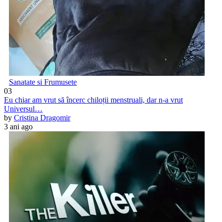
Sanatate si Frumusete
03
Eu chiar am vrut să încerc chiloții menstruali, dar n-a vrut
Universul…
by
Cristina Dragomir
3 ani ago