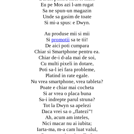
Eu pe Mos azi l-am rugat
Sa ne spun-un magazin
Unde sa gasim de toate
Si mi-a spus: e Dwyn.
Au produse mii si mii
Si
promotii
sa te tii!
De aici poti cumpara
Chiar si Smartphone pentru ea.
Chiar de-i d-ala mai de soi,
Cu multi pixeli in dotare,
Poti sa-l iei fara probleme,
Platind in rate egale.
Nu vrea smartphone, vrea tableta?
Poate e chiar mai cocheta
Si ar vrea o placa buna
Sa-i indrepte parul struna?
Tot la Dwyn sa apelezi
Daca vrei sa o „flatezi”!
Ah, acum am inteles,
Nici macar nu ai iubita;
Iarta-ma, m-a cam luat valul,