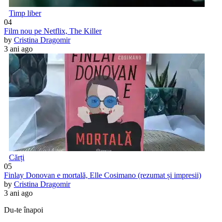
Timp liber
04
Film nou pe Netflix, The Killer
by
Cristina Dragomir
3 ani ago
Cărți
05
Finlay Donovan e mortală, Elle Cosimano (rezumat și impresii)
by
Cristina Dragomir
3 ani ago
Du-te înapoi