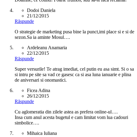
Dodoi Daniela
21/12/2015
Răspunde
O strategie de marketing pusa bine la punct,imi place si e si de
sezon.Sa ia aminte Mosul….
Ardeleanu Anamaria
22/12/2015
Răspunde
Super versurile! Te atrag imediat, cel putin eu asa simt. Si o sa
si intru pe site sa vad ce gasesc ca si asa luna ianuarie e plina
de aniversari si onomastici.
Ficea Adina
26/12/2015
Răspunde
Cu aglomeratia din zilele astea as prefera online-ul….
Insa cum anul acesta bugetul e cam limitat vom lua cadouri
simbolice….
Mihaica Iuliana