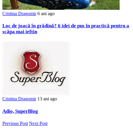
Cristina Dragomir
6 ani ago
Loc de joacă în grădină? 6 idei de pus în practică pentru a
scăpa mai ieftin
Cristina Dragomir
13 ani ago
Adio, SuperBlog
Previous Post
Next Post