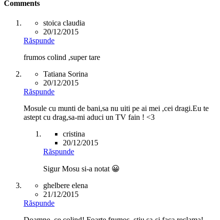
Comments
stoica claudia
20/12/2015
Răspunde
frumos colind ,super tare
Tatiana Sorina
20/12/2015
Răspunde
Mosule cu munti de bani,sa nu uiti pe ai mei ,cei dragi.Eu te
astept cu drag,sa-mi aduci un TV fain ! <3
cristina
20/12/2015
Răspunde
Sigur Mosu si-a notat 😀
ghelbere elena
21/12/2015
Răspunde
Doamne, ce colind! Foarte frumos, stiu sa-si faca reclama!