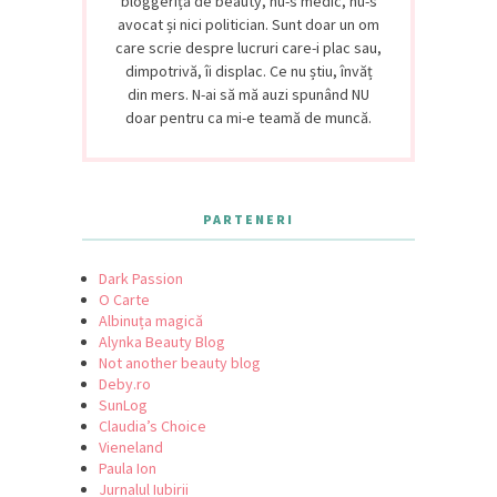
bloggeriță de beauty, nu-s medic, nu-s
avocat și nici politician. Sunt doar un om
care scrie despre lucruri care-i plac sau,
dimpotrivă, îi displac. Ce nu știu, învăț
din mers. N-ai să mă auzi spunând NU
doar pentru ca mi-e teamă de muncă.
PARTENERI
Dark Passion
O Carte
Albinuța magică
Alynka Beauty Blog
Not another beauty blog
Deby.ro
SunLog
Claudia’s Choice
Vieneland
Paula Ion
Jurnalul Iubirii