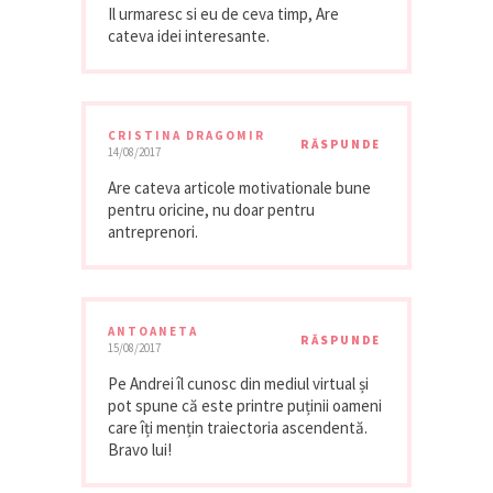
Il urmaresc si eu de ceva timp, Are
cateva idei interesante.
CRISTINA DRAGOMIR
RĂSPUNDE
14/08/2017
Are cateva articole motivationale bune
pentru oricine, nu doar pentru
antreprenori.
ANTOANETA
RĂSPUNDE
15/08/2017
Pe Andrei îl cunosc din mediul virtual și
pot spune că este printre puținii oameni
care îți mențin traiectoria ascendentă.
Bravo lui!