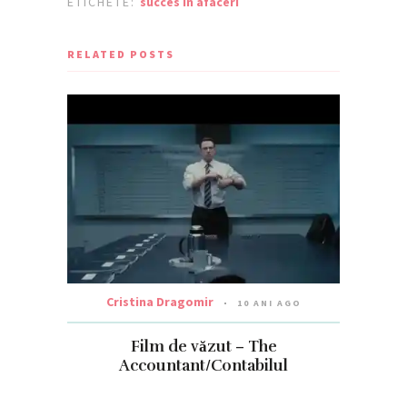
ETICHETE:
succes in afaceri
RELATED POSTS
Cristina Dragomir
10 ANI AGO
Film de văzut – The
Accountant/Contabilul