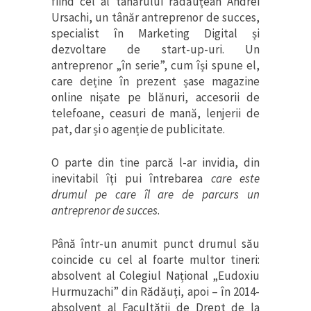
fiind cel al tânărului rădăuțean Andrei
Ursachi, un tânăr antreprenor de succes,
specialist în Marketing Digital și
dezvoltare de start-up-uri. Un
antreprenor „în serie”, cum își spune el,
care deține în prezent șase magazine
online nișate pe blănuri, accesorii de
telefoane, ceasuri de mană, lenjerii de
pat, dar și o agenție de publicitate.
O parte din tine parcă l-ar invidia, din
inevitabil îți pui întrebarea
care este
drumul pe care îl are de parcurs un
antreprenor de succes
.
Până într-un anumit punct drumul său
coincide cu cel al foarte multor tineri:
absolvent al Colegiul Național „Eudoxiu
Hurmuzachi” din Rădăuți, apoi – în 2014-
absolvent al Facultății de Drept de la