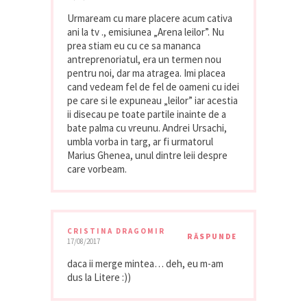
Urmaream cu mare placere acum cativa
ani la tv ., emisiunea „Arena leilor”. Nu
prea stiam eu cu ce sa mananca
antreprenoriatul, era un termen nou
pentru noi, dar ma atragea. Imi placea
cand vedeam fel de fel de oameni cu idei
pe care si le expuneau „leilor” iar acestia
ii disecau pe toate partile inainte de a
bate palma cu vreunu. Andrei Ursachi,
umbla vorba in targ, ar fi urmatorul
Marius Ghenea, unul dintre leii despre
care vorbeam.
CRISTINA DRAGOMIR
RĂSPUNDE
17/08/2017
daca ii merge mintea… deh, eu m-am
dus la Litere :))