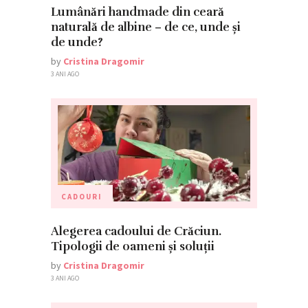
Lumânări handmade din ceară
naturală de albine – de ce, unde și
de unde?
by
Cristina Dragomir
3 ANI AGO
CADOURI
Alegerea cadoului de Crăciun.
Tipologii de oameni și soluții
by
Cristina Dragomir
3 ANI AGO