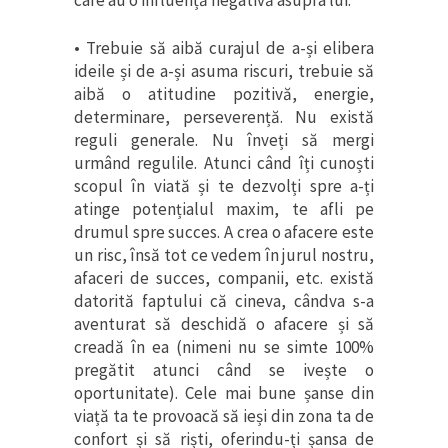
care au o influență negativă asupra lui.
• Trebuie să aibă curajul de a-și elibera
ideile și de a-și asuma riscuri, trebuie să
aibă o atitudine pozitivă, energie,
determinare, perseverență. Nu există
reguli generale. Nu înveți să mergi
urmând regulile. Atunci când îți cunoști
scopul în viată și te dezvolți spre a-ți
atinge potențialul maxim, te afli pe
drumul spre succes. A crea o afacere este
un risc, însă tot ce vedem în jurul nostru,
afaceri de succes, companii, etc. există
datorită faptului că cineva, cândva s-a
aventurat să deschidă o afacere și să
creadă în ea (nimeni nu se simte 100%
pregătit atunci când se ivește o
oportunitate). Cele mai bune șanse din
viață ta te provoacă să ieși din zona ta de
confort și să riști, oferindu-ți șansa de