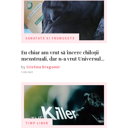
SANATATE SI FRUMUSETE
Eu chiar am vrut să încerc chiloții
menstruali, dar n-a vrut Universul…
by
Cristina Dragomir
3 ANI AGO
TIMP LIBER