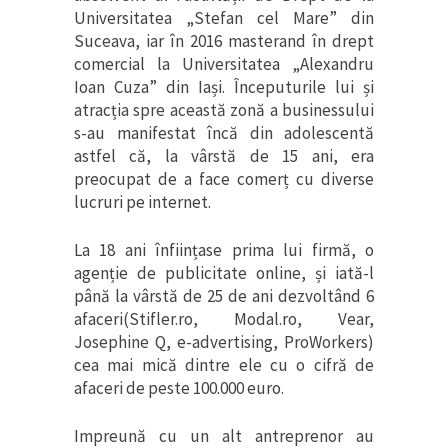
Universitatea „Stefan cel Mare” din
Suceava, iar în 2016 masterand în drept
comercial la Universitatea „Alexandru
Ioan Cuza” din Iași. Începuturile lui și
atracția spre această zonă a businessului
s-au manifestat încă din adolescentă
astfel că, la vârstă de 15 ani, era
preocupat de a face comerț cu diverse
lucruri pe internet.
La 18 ani înființase prima lui firmă, o
agenție de publicitate online, și iată-l
până la vârstă de 25 de ani dezvoltând 6
afaceri(Stifler.ro, Modal.ro, Vear,
Josephine Q, e-advertising, ProWorkers)
cea mai mică dintre ele cu o cifră de
afaceri de peste 100.000 euro.
Impreună cu un alt antreprenor au