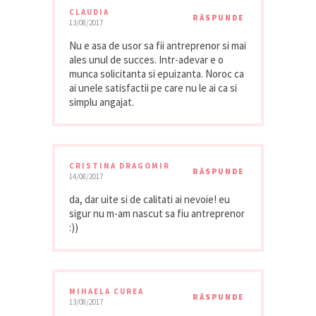
CLAUDIA
RĂSPUNDE
13/08/2017
Nu e asa de usor sa fii antreprenor si mai
ales unul de succes. Intr-adevar e o
munca solicitanta si epuizanta. Noroc ca
ai unele satisfactii pe care nu le ai ca si
simplu angajat.
CRISTINA DRAGOMIR
RĂSPUNDE
14/08/2017
da, dar uite si de calitati ai nevoie! eu
sigur nu m-am nascut sa fiu antreprenor
:))
MIHAELA CUREA
RĂSPUNDE
13/08/2017