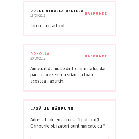
DOBRE MIHAELA-DANIELA
RĂSPUNDE
18/08/2017
Interesant articol!
ROKOLLA
RĂSPUNDE
20/08/2017
Am auzit de multe dintre firmele lui, dar
pana-n prezent nu stiam ca toate
acestea ii apartin.
LASĂ UN RĂSPUNS
Adresa ta de email nu va fi publicată.
Câmpurile obligatorii sunt marcate cu
*