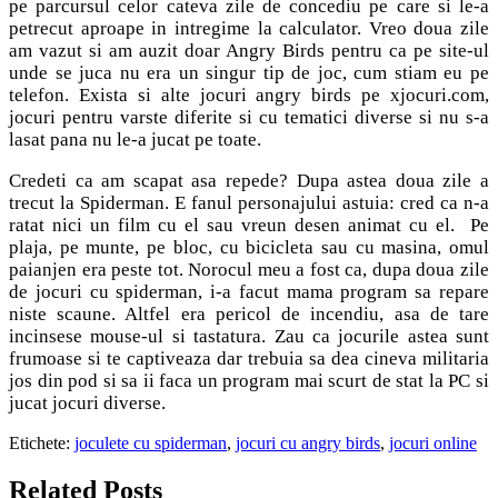
pe parcursul celor cateva zile de concediu pe care si le-a
petrecut aproape in intregime la calculator. Vreo doua zile
am vazut si am auzit doar Angry Birds pentru ca pe site-ul
unde se juca nu era un singur tip de joc, cum stiam eu pe
telefon. Exista si alte jocuri angry birds pe xjocuri.com,
jocuri pentru varste diferite si cu tematici diverse si nu s-a
lasat pana nu le-a jucat pe toate.
Credeti ca am scapat asa repede? Dupa astea doua zile a
trecut la Spiderman. E fanul personajului astuia: cred ca n-a
ratat nici un film cu el sau vreun desen animat cu el. Pe
plaja, pe munte, pe bloc, cu bicicleta sau cu masina, omul
paianjen era peste tot. Norocul meu a fost ca, dupa doua zile
de jocuri cu spiderman, i-a facut mama program sa repare
niste scaune. Altfel era pericol de incendiu, asa de tare
incinsese mouse-ul si tastatura. Zau ca jocurile astea sunt
frumoase si te captiveaza dar trebuia sa dea cineva militaria
jos din pod si sa ii faca un program mai scurt de stat la PC si
jucat jocuri diverse.
Etichete:
joculete cu spiderman
,
jocuri cu angry birds
,
jocuri online
Related Posts