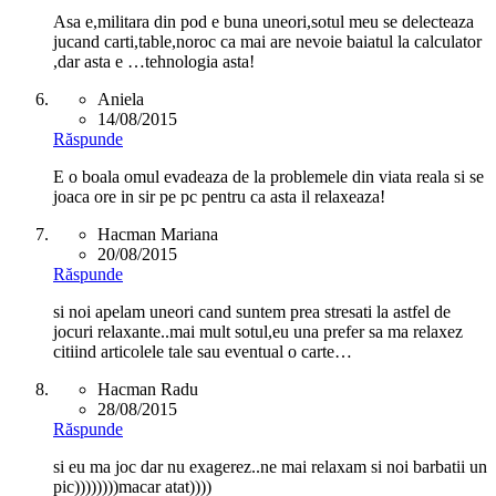
Asa e,militara din pod e buna uneori,sotul meu se delecteaza
jucand carti,table,noroc ca mai are nevoie baiatul la calculator
,dar asta e …tehnologia asta!
Aniela
14/08/2015
Răspunde
E o boala omul evadeaza de la problemele din viata reala si se
joaca ore in sir pe pc pentru ca asta il relaxeaza!
Hacman Mariana
20/08/2015
Răspunde
si noi apelam uneori cand suntem prea stresati la astfel de
jocuri relaxante..mai mult sotul,eu una prefer sa ma relaxez
citiind articolele tale sau eventual o carte…
Hacman Radu
28/08/2015
Răspunde
si eu ma joc dar nu exagerez..ne mai relaxam si noi barbatii un
pic))))))))macar atat))))