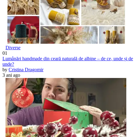
Diverse
01
Lumânări handmade din ceară naturală de albine – de ce, unde și de
unde?
by
Cristina Dragomir
3 ani ago