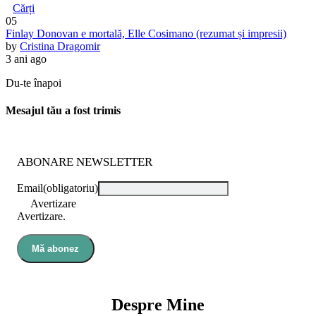
Cărți
05
Finlay Donovan e mortală, Elle Cosimano (rezumat și impresii)
by
Cristina Dragomir
3 ani ago
Du-te înapoi
Mesajul tău a fost trimis
ABONARE NEWSLETTER
Email
(obligatoriu)
Avertizare
Avertizare.
Mă abonez
Despre Mine