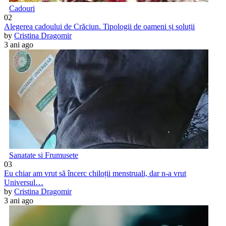
Cadouri
02
Alegerea cadoului de Crăciun. Tipologii de oameni și soluții
by
Cristina Dragomir
3 ani ago
Sanatate si Frumusete
03
Eu chiar am vrut să încerc chiloții menstruali, dar n-a vrut
Universul…
by
Cristina Dragomir
3 ani ago