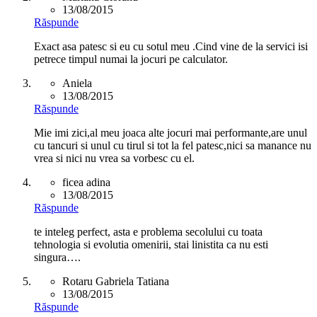
13/08/2015
Răspunde
Exact asa patesc si eu cu sotul meu .Cind vine de la servici isi
petrece timpul numai la jocuri pe calculator.
Aniela
13/08/2015
Răspunde
Mie imi zici,al meu joaca alte jocuri mai performante,are unul
cu tancuri si unul cu tirul si tot la fel patesc,nici sa manance nu
vrea si nici nu vrea sa vorbesc cu el.
ficea adina
13/08/2015
Răspunde
te inteleg perfect, asta e problema secolului cu toata
tehnologia si evolutia omenirii, stai linistita ca nu esti
singura….
Rotaru Gabriela Tatiana
13/08/2015
Răspunde