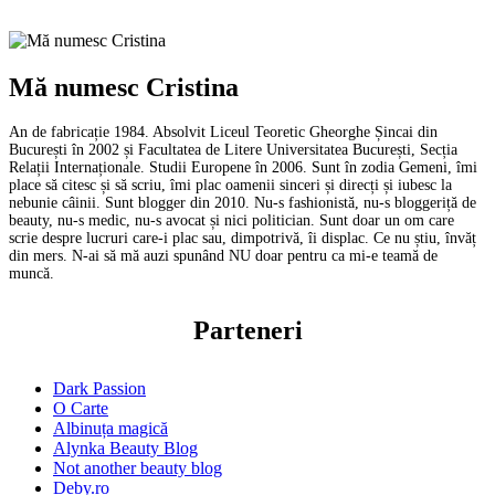
Mă numesc Cristina
An de fabricație 1984. Absolvit Liceul Teoretic Gheorghe Șincai din
București în 2002 și Facultatea de Litere Universitatea București, Secția
Relații Internaționale. Studii Europene în 2006. Sunt în zodia Gemeni, îmi
place să citesc și să scriu, îmi plac oamenii sinceri și direcți și iubesc la
nebunie câinii. Sunt blogger din 2010. Nu-s fashionistă, nu-s bloggeriță de
beauty, nu-s medic, nu-s avocat și nici politician. Sunt doar un om care
scrie despre lucruri care-i plac sau, dimpotrivă, îi displac. Ce nu știu, învăț
din mers. N-ai să mă auzi spunând NU doar pentru ca mi-e teamă de
muncă.
Parteneri
Dark Passion
O Carte
Albinuța magică
Alynka Beauty Blog
Not another beauty blog
Deby.ro