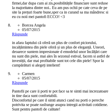
firmei,dar dupa cum ai zis,posibilitățile financiare sunt reduse
la majoritatea dintre noi.. Eu am pus ochii pe cate ceva de pe
site la prețuri foarte bune,sper ca in curand sa ma mândresc si
eu cu noii mei pantofi ECCO! <3
Borcea Angela
05/07/2015
Răspunde
in afara faptului că oferă un plus de confort piciorului,
incalțămintea din piele oferă și un plus de eleganță. Uneori,
deoarece suntem impresionate d emodelul unor încălțări care
nu sunt din piele, mai ales în sezonul estival, facem si astfel de
investiții, dar mai profitabile sunt tot cele din piele! Spor la
cumpărături si alegeți intelient!
Carmen
05/07/2015
Răspunde
Pantofii pe care ii porti te pot face sa te simti mai increzatoare
in tine daca sunt confortabili.
Disconfortul pe care il simti atunci cand nu porti o pereche
potrivita se poate rasfrange asupra intregii activitati cotidiene.
Sunt pentru pantofi de calitate!