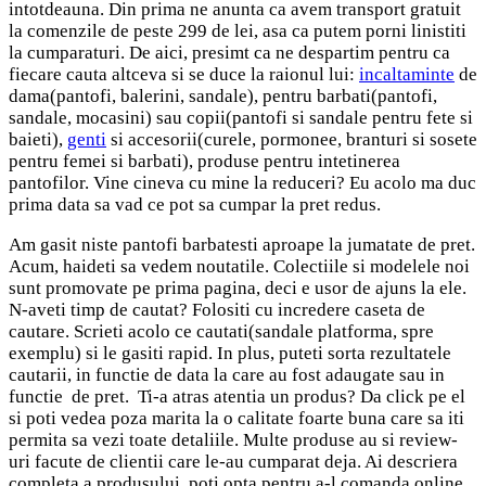
intotdeauna. Din prima ne anunta ca avem transport gratuit
la comenzile de peste 299 de lei, asa ca putem porni linistiti
la cumparaturi. De aici, presimt ca ne despartim pentru ca
fiecare cauta altceva si se duce la raionul lui:
incaltaminte
de
dama(pantofi, balerini, sandale), pentru barbati(pantofi,
sandale, mocasini) sau copii(pantofi si sandale pentru fete si
baieti),
genti
si accesorii(curele, pormonee, branturi si sosete
pentru femei si barbati), produse pentru intetinerea
pantofilor. Vine cineva cu mine la reduceri? Eu acolo ma duc
prima data sa vad ce pot sa cumpar la pret redus.
Am gasit niste pantofi barbatesti aproape la jumatate de pret.
Acum, haideti sa vedem noutatile. Colectiile si modelele noi
sunt promovate pe prima pagina, deci e usor de ajuns la ele.
N-aveti timp de cautat? Folositi cu incredere caseta de
cautare. Scrieti acolo ce cautati(sandale platforma, spre
exemplu) si le gasiti rapid. In plus, puteti sorta rezultatele
cautarii, in functie de data la care au fost adaugate sau in
functie de pret. Ti-a atras atentia un produs? Da click pe el
si poti vedea poza marita la o calitate foarte buna care sa iti
permita sa vezi toate detaliile. Multe produse au si review-
uri facute de clientii care le-au cumparat deja. Ai descriera
completa a produsului, poti opta pentru a-l comanda online