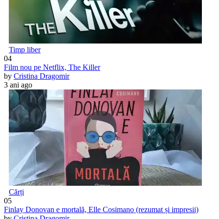
Timp liber
04
Film nou pe Netflix, The Killer
by
Cristina Dragomir
3 ani ago
Cărți
05
Finlay Donovan e mortală, Elle Cosimano (rezumat și impresii)
by
Cristina Dragomir