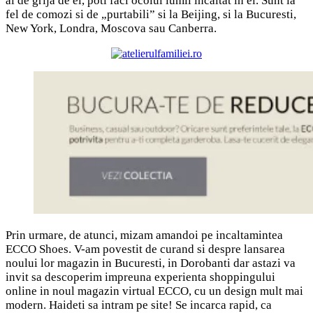
ai de grija de ei, poti faci ocolul lumii incaltat in ei. Sunt la
fel de comozi si de „purtabili” si la Beijing, si la Bucuresti,
New York, Londra, Moscova sau Canberra.
Prin urmare, de atunci, mizam amandoi pe incaltamintea
ECCO Shoes. V-am povestit de curand si despre lansarea
noului lor magazin in Bucuresti, in Dorobanti dar astazi va
invit sa descoperim impreuna experienta shoppingului
online in noul magazin virtual ECCO, cu un design mult mai
modern. Haideti sa intram pe site! Se incarca rapid, ca