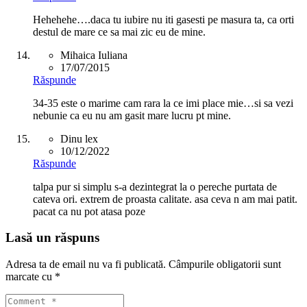
Hehehehe….daca tu iubire nu iti gasesti pe masura ta, ca orti
destul de mare ce sa mai zic eu de mine.
Mihaica Iuliana
17/07/2015
Răspunde
34-35 este o marime cam rara la ce imi place mie…si sa vezi
nebunie ca eu nu am gasit mare lucru pt mine.
Dinu lex
10/12/2022
Răspunde
talpa pur si simplu s-a dezintegrat la o pereche purtata de
cateva ori. extrem de proasta calitate. asa ceva n am mai patit.
pacat ca nu pot atasa poze
Lasă un răspuns
Adresa ta de email nu va fi publicată.
Câmpurile obligatorii sunt
marcate cu
*