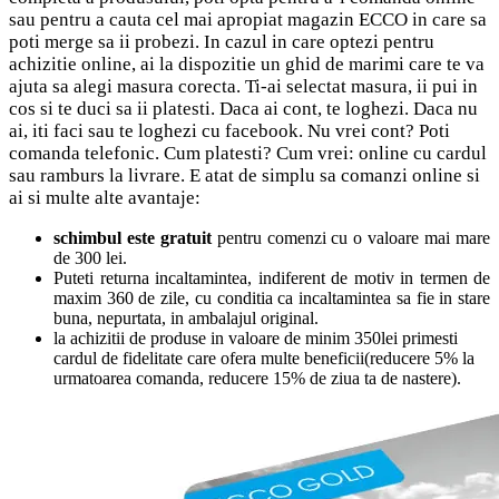
sau pentru a cauta cel mai apropiat magazin ECCO in care sa
poti merge sa ii probezi. In cazul in care optezi pentru
achizitie online, ai la dispozitie un ghid de marimi care te va
ajuta sa alegi masura corecta. Ti-ai selectat masura, ii pui in
cos si te duci sa ii platesti. Daca ai cont, te loghezi. Daca nu
ai, iti faci sau te loghezi cu facebook. Nu vrei cont? Poti
comanda telefonic. Cum platesti? Cum vrei: online cu cardul
sau ramburs la livrare. E atat de simplu sa comanzi online si
ai si multe alte avantaje:
schimbul este gratuit
pentru comenzi cu o valoare mai mare
de 300 lei.
Puteti returna incaltamintea, indiferent de motiv in termen de
maxim 360 de zile, cu conditia ca incaltamintea sa fie in stare
buna, nepurtata, in ambalajul original.
la achizitii de produse in valoare de minim 350lei primesti
cardul de fidelitate care ofera multe beneficii(reducere 5% la
urmatoarea comanda, reducere 15% de ziua ta de nastere).