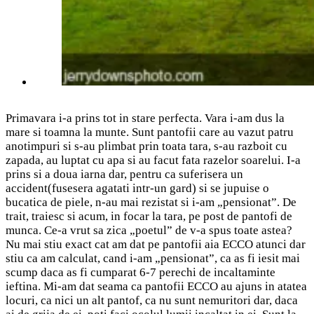
Primavara i-a prins tot in stare perfecta. Vara i-am dus la
mare si toamna la munte. Sunt pantofii care au vazut patru
anotimpuri si s-au plimbat prin toata tara, s-au razboit cu
zapada, au luptat cu apa si au facut fata razelor soarelui. I-a
prins si a doua iarna dar, pentru ca suferisera un
accident(fusesera agatati intr-un gard) si se jupuise o
bucatica de piele, n-au mai rezistat si i-am „pensionat”. De
trait, traiesc si acum, in focar la tara, pe post de pantofi de
munca. Ce-a vrut sa zica „poetul” de v-a spus toate astea?
Nu mai stiu exact cat am dat pe pantofii aia ECCO atunci dar
stiu ca am calculat, cand i-am „pensionat”, ca as fi iesit mai
scump daca as fi cumparat 6-7 perechi de incaltaminte
ieftina. Mi-am dat seama ca pantofii ECCO au ajuns in atatea
locuri, ca nici un alt pantof, ca nu sunt nemuritori dar, daca