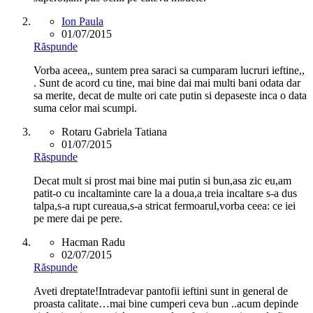
Ion Paula
01/07/2015
Răspunde
Vorba aceea,, suntem prea saraci sa cumparam lucruri ieftine,,
. Sunt de acord cu tine, mai bine dai mai multi bani odata dar
sa merite, decat de multe ori cate putin si depaseste inca o data
suma celor mai scumpi.
Rotaru Gabriela Tatiana
01/07/2015
Răspunde
Decat mult si prost mai bine mai putin si bun,asa zic eu,am
patit-o cu incaltaminte care la a doua,a treia incaltare s-a dus
talpa,s-a rupt cureaua,s-a stricat fermoarul,vorba ceea: ce iei
pe mere dai pe pere.
Hacman Radu
02/07/2015
Răspunde
Aveti dreptate!Intradevar pantofii ieftini sunt in general de
proasta calitate…mai bine cumperi ceva bun ..acum depinde