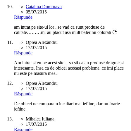
Catalina Dumbrava
05/07/2015
Răspunde
am intrat pe site-ul lor , se vad ca sunt produse de
calitate………mi-au placut asa mult balerinii colorati 🙂
Oprea Alexandru
17/07/2015
Răspunde
Am intrat si eu pe acest site…sa sti ca au produse dragute si
interesante. Insa ca de obicei aceeasi problema, ce imi place
nu este pe masura mea.
Oprea Alexandru
17/07/2015
Răspunde
De obicei ne cumparam incaltari mai ieftine, dar nu foarte
ieftine.
Mihaica Iuliana
17/07/2015
Răspunde