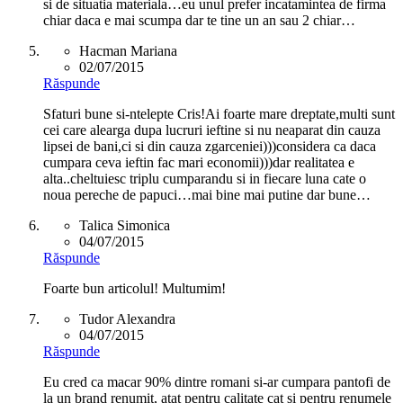
si de situatia materiala…eu unul prefer incatamintea de firma
chiar daca e mai scumpa dar te tine un an sau 2 chiar…
Hacman Mariana
02/07/2015
Răspunde
Sfaturi bune si-ntelepte Cris!Ai foarte mare dreptate,multi sunt
cei care alearga dupa lucruri ieftine si nu neaparat din cauza
lipsei de bani,ci si din cauza zgarceniei)))considera ca daca
cumpara ceva ieftin fac mari economii)))dar realitatea e
alta..cheltuiesc triplu cumparandu si in fiecare luna cate o
noua pereche de papuci…mai bine mai putine dar bune…
Talica Simonica
04/07/2015
Răspunde
Foarte bun articolul! Multumim!
Tudor Alexandra
04/07/2015
Răspunde
Eu cred ca macar 90% dintre romani si-ar cumpara pantofi de
la un brand renumit, atat pentru calitate cat si pentru renumele