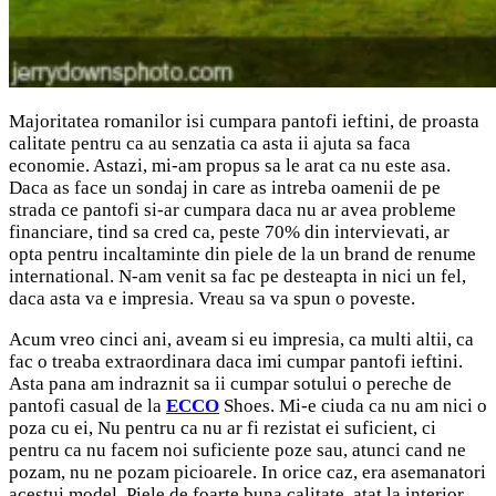
Majoritatea romanilor isi cumpara pantofi ieftini, de proasta
calitate pentru ca au senzatia ca asta ii ajuta sa faca
economie. Astazi, mi-am propus sa le arat ca nu este asa.
Daca as face un sondaj in care as intreba oamenii de pe
strada ce pantofi si-ar cumpara daca nu ar avea probleme
financiare, tind sa cred ca, peste 70% din intervievati, ar
opta pentru incaltaminte din piele de la un brand de renume
international. N-am venit sa fac pe desteapta in nici un fel,
daca asta va e impresia. Vreau sa va spun o poveste.
Acum vreo cinci ani, aveam si eu impresia, ca multi altii, ca
fac o treaba extraordinara daca imi cumpar pantofi ieftini.
Asta pana am indraznit sa ii cumpar sotului o pereche de
pantofi casual de la
ECCO
Shoes. Mi-e ciuda ca nu am nici o
poza cu ei, Nu pentru ca nu ar fi rezistat ei suficient, ci
pentru ca nu facem noi suficiente poze sau, atunci cand ne
pozam, nu ne pozam picioarele. In orice caz, era asemanatori
acestui model. Piele de foarte buna calitate, atat la interior