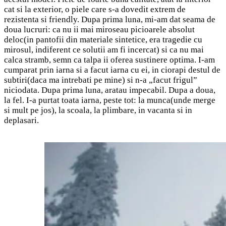
cat si la exterior, o piele care s-a dovedit extrem de
rezistenta si friendly. Dupa prima luna, mi-am dat seama de
doua lucruri: ca nu ii mai miroseau picioarele absolut
deloc(in pantofii din materiale sintetice, era tragedie cu
mirosul, indiferent ce solutii am fi incercat) si ca nu mai
calca stramb, semn ca talpa ii oferea sustinere optima. I-am
cumparat prin iarna si a facut iarna cu ei, in ciorapi destul de
subtiri(daca ma intrebati pe mine) si n-a „facut frigul”
niciodata. Dupa prima luna, aratau impecabil. Dupa a doua,
la fel. I-a purtat toata iarna, peste tot: la munca(unde merge
si mult pe jos), la scoala, la plimbare, in vacanta si in
deplasari.