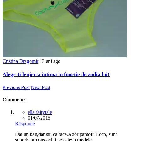
Cristina Dragomir
13 ani ago
Alege-ti lenjeria intima in functie de zodia lui!
Previous Post
Next Post
Comments
ella fairytale
01/07/2015
Răspunde
Dai un ban,dar stii ca face.Ador pantofii Ecco, sunt
superbi,am pus ochii pe cateva modele.