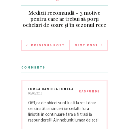
Medicii recomandă – 3 motive
pentru care ar trebui să porți
ochelari de soare și în sezonul rece
PREVIOUS POST
NEXT POST
COMMENTS
IORGA DANIELA IONELA
RĂSPUNDE
03/03/2015
Offf,ca de obicei sunt luati la rost doar
cei cinstiti si sinceri iar ceilalti fura
linistiti in continuare fara a fi trasi la
raspundere!!! A innebunit lumea de tot!