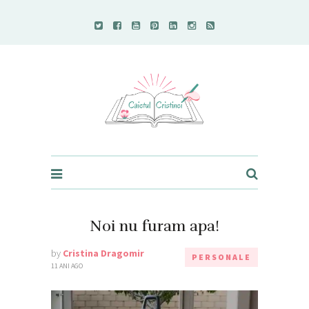
Caietul Cristinei
Noi nu furam apa!
by
Cristina Dragomir
PERSONALE
11 ANI AGO