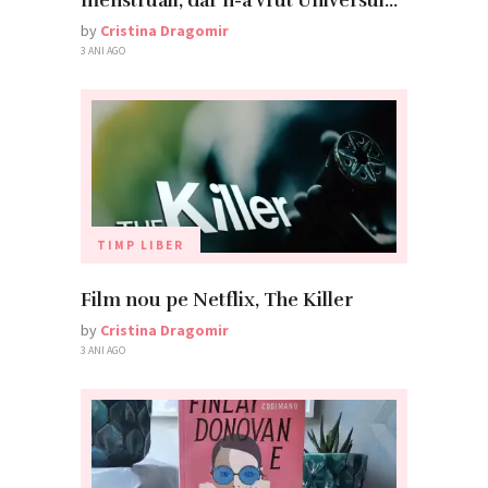
menstruali, dar n-a vrut Universul…
by
Cristina Dragomir
3 ANI AGO
TIMP LIBER
Film nou pe Netflix, The Killer
by
Cristina Dragomir
3 ANI AGO