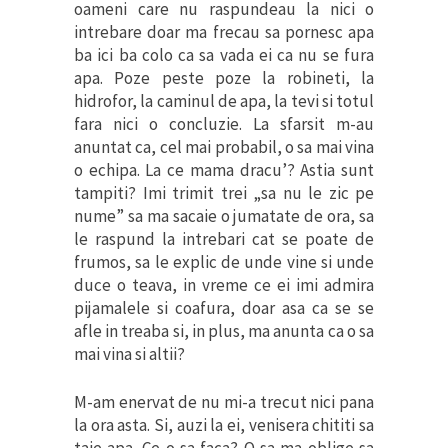
oameni care nu raspundeau la nici o
intrebare doar ma frecau sa pornesc apa
ba ici ba colo ca sa vada ei ca nu se fura
apa. Poze peste poze la robineti, la
hidrofor, la caminul de apa, la tevi si totul
fara nici o concluzie. La sfarsit m-au
anuntat ca, cel mai probabil, o sa mai vina
o echipa. La ce mama dracu’? Astia sunt
tampiti? Imi trimit trei „sa nu le zic pe
nume” sa ma sacaie o jumatate de ora, sa
le raspund la intrebari cat se poate de
frumos, sa le explic de unde vine si unde
duce o teava, in vreme ce ei imi admira
pijamalele si coafura, doar asa ca se se
afle in treaba si, in plus, ma anunta ca o sa
mai vina si altii?
M-am enervat de nu mi-a trecut nici pana
la ora asta. Si, auzi la ei, venisera chititi sa
taie apa. Ce-o sa faca? O sa ma oblige sa