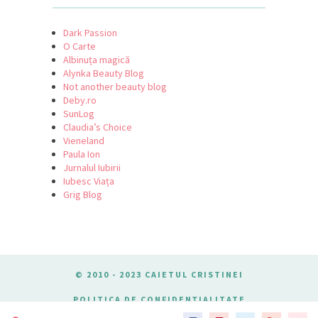
Dark Passion
O Carte
Albinuța magică
Alynka Beauty Blog
Not another beauty blog
Deby.ro
SunLog
Claudia’s Choice
Vieneland
Paula Ion
Jurnalul Iubirii
Iubesc Viața
Grig Blog
© 2010 - 2023 CAIETUL CRISTINEI
POLITICA DE CONFIDENȚIALITATE
DESPRE COOKIES