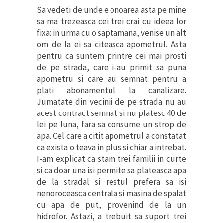
Sa vedeti de unde e onoarea asta pe mine
sa ma trezeasca cei trei crai cu ideea lor
fixa: in urma cu o saptamana, venise un alt
om de la ei sa citeasca apometrul. Asta
pentru ca suntem printre cei mai prosti
de pe strada, care i-au primit sa puna
apometru si care au semnat pentru a
plati abonamentul la canalizare.
Jumatate din vecinii de pe strada nu au
acest contract semnat si nu platesc 40 de
lei pe luna, fara sa consume un strop de
apa. Cel care a citit apometrul a constatat
ca exista o teava in plus si chiar a intrebat.
I-am explicat ca stam trei familii in curte
si ca doar una isi permite sa plateasca apa
de la stradal si restul prefera sa isi
nenoroceasca centrala si masina de spalat
cu apa de put, provenind de la un
hidrofor. Astazi, a trebuit sa suport trei