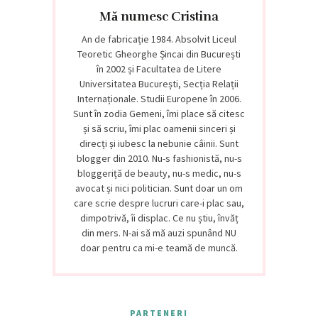
Mă numesc Cristina
An de fabricație 1984. Absolvit Liceul
Teoretic Gheorghe Șincai din București
în 2002 și Facultatea de Litere
Universitatea București, Secția Relații
Internaționale. Studii Europene în 2006.
Sunt în zodia Gemeni, îmi place să citesc
și să scriu, îmi plac oamenii sinceri și
direcți și iubesc la nebunie câinii. Sunt
blogger din 2010. Nu-s fashionistă, nu-s
bloggeriță de beauty, nu-s medic, nu-s
avocat și nici politician. Sunt doar un om
care scrie despre lucruri care-i plac sau,
dimpotrivă, îi displac. Ce nu știu, învăț
din mers. N-ai să mă auzi spunând NU
doar pentru ca mi-e teamă de muncă.
PARTENERI