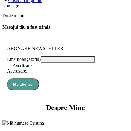
by
Cristina Dragomir
3 ani ago
Du-te înapoi
Mesajul tău a fost trimis
ABONARE NEWSLETTER
Email
(obligatoriu)
Avertizare
Avertizare.
Mă abonez
Despre Mine