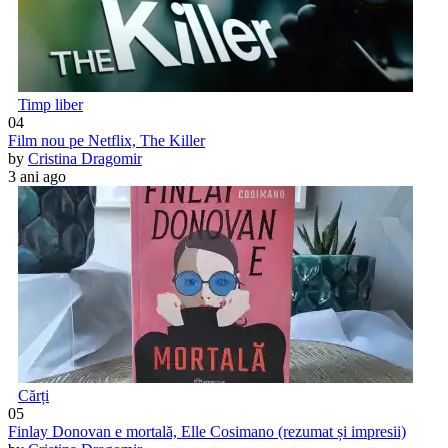
Timp liber
04
Film nou pe Netflix, The Killer
by
Cristina Dragomir
3 ani ago
Cărți
05
Finlay Donovan e mortală, Elle Cosimano (rezumat și impresii)