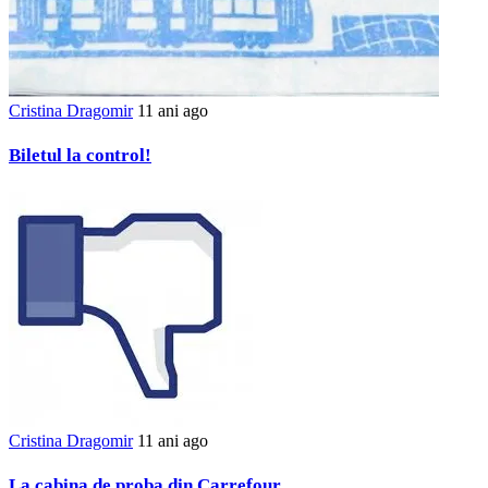
Cristina Dragomir
11 ani ago
Biletul la control!
Cristina Dragomir
11 ani ago
La cabina de proba din Carrefour