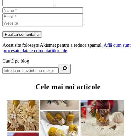
Acest site folosește Akismet pentru a reduce spamul.
Află cum sunt
procesate datele comentariilor tale
.
Caută pe blog
Cele mai noi articole