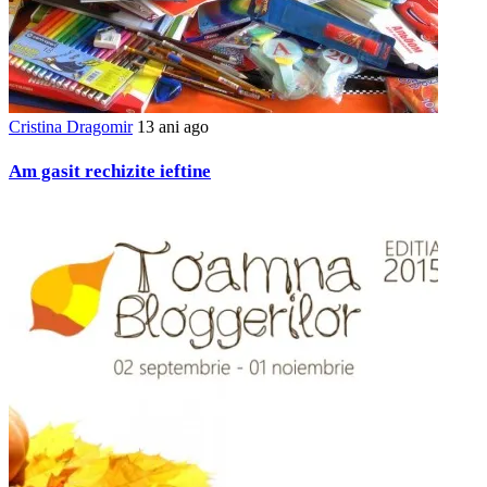
Cristina Dragomir
13 ani ago
Am gasit rechizite ieftine