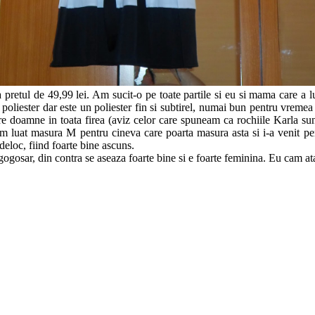
pretul de 49,99 lei. Am sucit-o pe toate partile si eu si mama care a lu
ste poliester dar este un poliester fin si subtirel, numai bun pentru vr
e doamne in toata firea (aviz celor care spuneam ca rochiile Karla sunt
am luat masura M pentru cineva care poarta masura asta si i-a venit per
deloc, fiind foarte bine ascuns.
ogosar, din contra se aseaza foarte bine si e foarte feminina. Eu cam ata