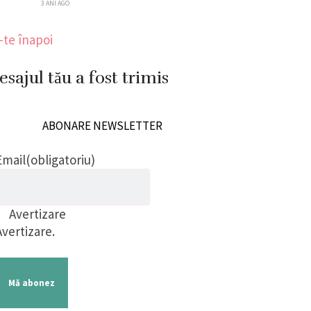
3 ANI AGO
-te înapoi
sajul tău a fost trimis
ABONARE NEWSLETTER
Email
(obligatoriu)
Avertizare
Avertizare.
Mă abonez