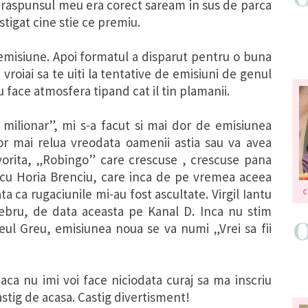
d raspunsul meu era corect saream in sus de parca
astigat cine stie ce premiu.
emisiune. Apoi formatul a disparut pentru o buna
vroiai sa te uiti la tentative de emisiuni de genul
 face atmosfera tipand cat il tin plamanii.
ilionar”, mi s-a facut si mai dor de emisiunea
r mai relua vreodata oamenii astia sau va avea
avorita, „Robingo” care crescuse , crescuse pana
t cu Horia Brenciu, care inca de pe vremea aceea
ta ca rugaciunile mi-au fost ascultate. Virgil Iantu
lebru, de data aceasta pe Kanal D. Inca nu stim
Leul Greu, emisiunea noua se va numi „Vrei sa fii
daca nu imi voi face niciodata curaj sa ma inscriu
astig de acasa. Castig divertisment!