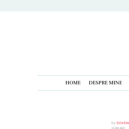
Caiet
HOME
DESPRE MINE
by
Cristi
15 ANI AGO