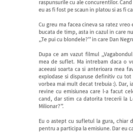
raspunsurile cu ale concurentilor. Can
eu as fi fost pe scaun in platou si as fi c
Cu greu ma facea cineva sa ratez vreo 
bucata de timp, asta in cazul in care nu 
„Te pui cu blondele?” in care Dan Negru
Dupa ce am vazut filmul „Vagabondul m
mea de suflet. Ma intrebam daca o vo
aceeasi soarta ca si anterioara mea f
explodase si disparuse definitiv cu to
vorbea mai mult decat trebuia :). Dar, ia
revine cu emisiunea care l-a facut ce
cand, dar stim ca datorita trecerii la 
Milionar?”.
Eu o astept cu sufletul la gura, chiar 
pentru a participa la emisiune. Dar eu c