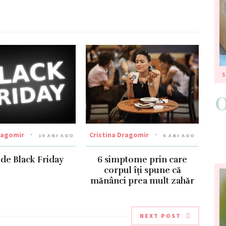
S
ragomir
Cristina Dragomir
10 ANI AGO
6 ANI AGO
 de Black Friday
6 simptome prin care
corpul îți spune că
mănânci prea mult zahăr
NEXT POST