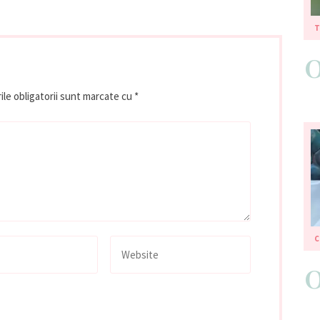
T
le obligatorii sunt marcate cu
*
C