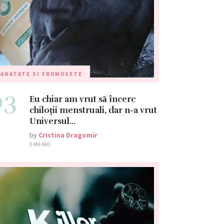
ANATATE SI FRUMUSETE
03
Eu chiar am vrut să încerc
chiloții menstruali, dar n-a vrut
Universul…
by
Cristina Dragomir
3 ANI AGO