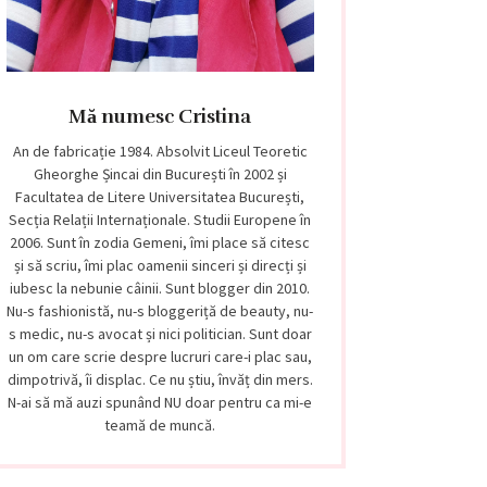
Mă numesc Cristina
An de fabricație 1984. Absolvit Liceul Teoretic
Gheorghe Șincai din București în 2002 și
Facultatea de Litere Universitatea București,
Secția Relații Internaționale. Studii Europene în
2006. Sunt în zodia Gemeni, îmi place să citesc
și să scriu, îmi plac oamenii sinceri și direcți și
iubesc la nebunie câinii. Sunt blogger din 2010.
Nu-s fashionistă, nu-s bloggeriță de beauty, nu-
s medic, nu-s avocat și nici politician. Sunt doar
un om care scrie despre lucruri care-i plac sau,
dimpotrivă, îi displac. Ce nu știu, învăț din mers.
N-ai să mă auzi spunând NU doar pentru ca mi-e
teamă de muncă.