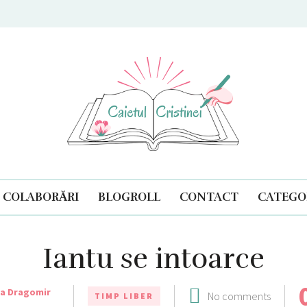
ul Cristinei
COLABORĂRI
BLOGROLL
CONTACT
CATEGOR
Iantu se intoarce
na Dragomir
No comments
TIMP LIBER