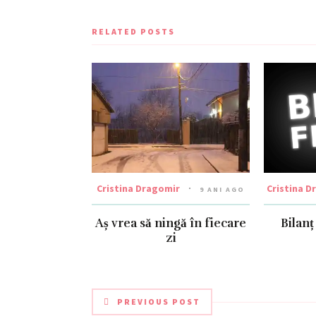
RELATED POSTS
Cristina Dragomir
Cristina D
9 ANI AGO
Aș vrea să ningă în fiecare
Bilanț
zi
PREVIOUS POST