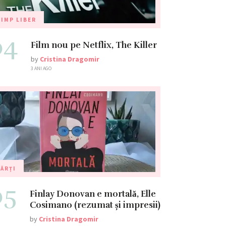
IMP LIBER
04
Film nou pe Netflix, The Killer
by
Cristina Dragomir
3 ANI AGO
ĂRȚI
05
Finlay Donovan e mortală, Elle
Cosimano (rezumat și impresii)
by
Cristina Dragomir