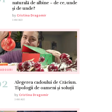
naturală de albine – de ce, unde
și de unde?
by
Cristina Dragomir
3 ANI AGO
CADOURI
02
Alegerea cadoului de Crăciun.
Tipologii de oameni și soluții
by
Cristina Dragomir
3 ANI AGO