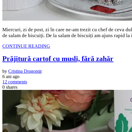
Miercuri, zi de post, zi în care ne-am trezit cu chef de ceva 
de salam de biscuiți. De la salam de biscuiți am ajuns rapid la
CONTINUE READING
Prăjitură cartof cu musli, fără zahăr
by
Cristina Dragomir
6 ani ago
12 comments
0
shares