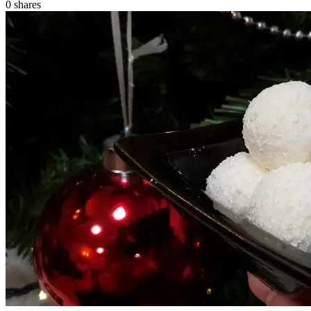
0
shares