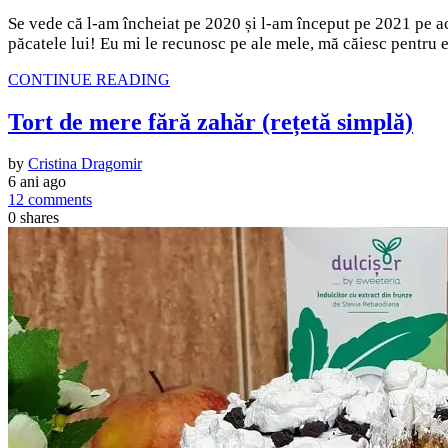
Se vede că l-am încheiat pe 2020 și l-am început pe 2021 pe acor
păcatele lui! Eu mi le recunosc pe ale mele, mă căiesc pentru 
CONTINUE READING
Tort de mere fără zahăr (rețetă simplă)
by
Cristina Dragomir
6 ani ago
12 comments
0
shares