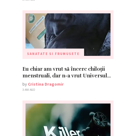
SANATATE SI FRUMUSETE
Eu chiar am vrut să încerc chiloții
menstruali, dar n-a vrut Universul…
by
Cristina Dragomir
3 ANI AGO