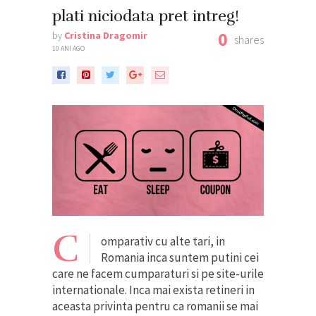
plati niciodata pret intreg!
0
by
Cristina Dragomir
shares
10 ANI AGO
C
omparativ cu alte tari, in
Romania inca suntem putini cei
care ne facem cumparaturi si pe site-urile
internationale. Inca mai exista retineri in
aceasta privinta pentru ca romanii se mai