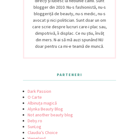
direcți și iubesc la nebunie câinii. Sunt
blogger din 2010. Nu-s fashionistă, nu-s
bloggeriță de beauty, nu-s medic, nu-s
avocat și nici politician. Sunt doar un om
care scrie despre lucruri care-i plac sau,
dimpotrivă, îi displac. Ce nu știu, învăț
din mers. N-ai să mă auzi spunând NU
doar pentru ca mi-e teamă de muncă.
PARTENERI
Dark Passion
O Carte
Albinuța magică
Alynka Beauty Blog
Not another beauty blog
Deby.ro
SunLog
Claudia’s Choice
Vieneland