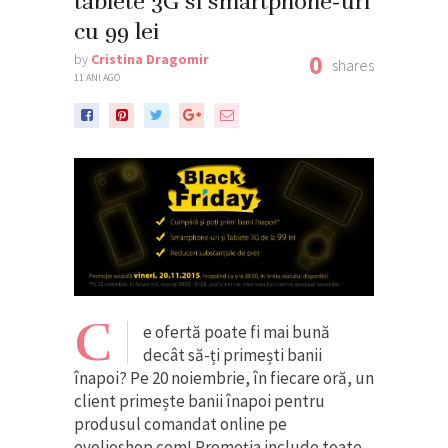
tablete 3G si smartphone-uri
cu 99 lei
0
by
Cristina Dragomir
shares
11 ANI AGO
C
e ofertă poate fi mai bună
decât să-ți primești banii
înapoi? Pe 20 noiembrie, în fiecare oră, un
client primește banii înapoi pentru
produsul comandat online pe
evolioshop.com! Promoția include toate