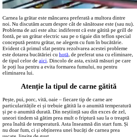
Carnea la grătar este mâncarea preferată a multora dintre
noi. Nu discutăm acum despre cât de sănătoase este (sau nu).
Problema de azi este alta: indiferent că este gătită pe grill de
fontă, pe un grătar electric sau pe o tigaie din teflon special
concepută pentru grătar, ne alegem cu fum în bucătărie.
Evident că primul sfat pentru rezolvarea acestei probleme
este dotarea bucătăriei cu
hotă
, de preferat una cu eliminare,
de tipul celor de
aici
. Dincolo de asta, există măsuri pe care
le poți lua pentru a evita formarea fumului, nu pentru
eliminarea lui.
Atenție la tipul de carne gătită
Pește, pui, porc, vită, oaie – fiecare tip de carne are
particularitățile ei și trebuie gătită la o anumită temperatură
și pe o anumită durată. Din neștiință sau din exces de zel,
uneori tindem să gătim prea mult o friptură sau la o treaptă
prea înaltă de temperatură. Asta înseamnă din start fum. Și
nu doar fum, ci și obținerea unei bucăți de carnea prea
uscate, lipsite de gust.