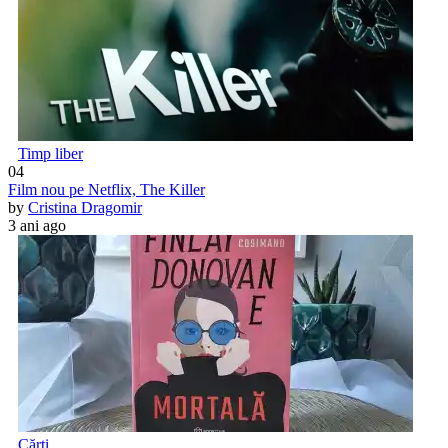
Timp liber
04
Film nou pe Netflix, The Killer
by
Cristina Dragomir
3 ani ago
Cărți