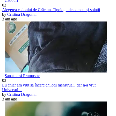
Cadouri
02
Alegerea cadoului de Crăciun. Tipologii de oameni și soluții
by
Cristina Dragomir
3 ani ago
Sanatate si Frumusete
03
Eu chiar am vrut să încerc chiloții menstruali, dar n-a vrut
Universul…
by
Cristina Dragomir
3 ani ago