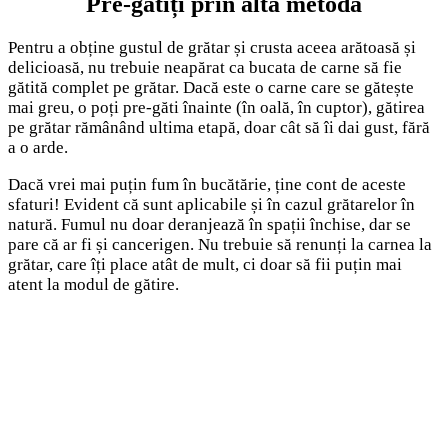
Pre-gătiți prin altă metodă
Pentru a obține gustul de grătar și crusta aceea arătoasă și
delicioasă, nu trebuie neapărat ca bucata de carne să fie
gătită complet pe grătar. Dacă este o carne care se gătește
mai greu, o poți pre-găti înainte (în oală, în cuptor), gătirea
pe grătar rămânând ultima etapă, doar cât să îi dai gust, fără
a o arde.
Dacă vrei mai puțin fum în bucătărie, ține cont de aceste
sfaturi! Evident că sunt aplicabile și în cazul grătarelor în
natură. Fumul nu doar deranjează în spații închise, dar se
pare că ar fi și cancerigen. Nu trebuie să renunți la carnea la
grătar, care îți place atât de mult, ci doar să fii puțin mai
atent la modul de gătire.