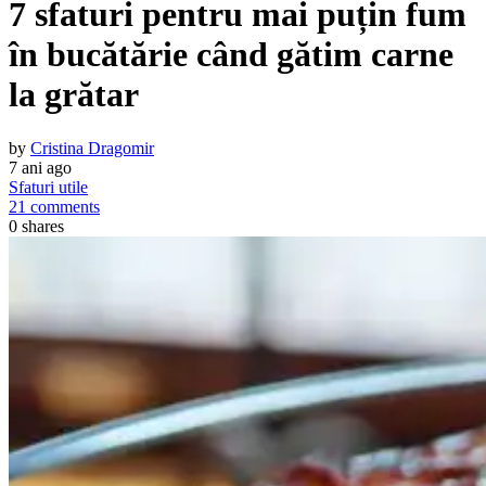
7 sfaturi pentru mai puțin fum
în bucătărie când gătim carne
la grătar
by
Cristina Dragomir
7 ani ago
Sfaturi utile
21 comments
0
shares