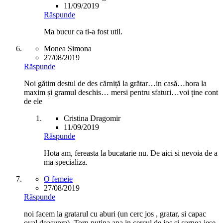
11/09/2019
Răspunde
Ma bucur ca ti-a fost util.
Monea Simona
27/08/2019
Răspunde
Noi gătim destul de des cărniță la grătar…in casă…hora la
maxim și gramul deschis… mersi pentru sfaturi…voi ține cont
de ele
Cristina Dragomir
11/09/2019
Răspunde
Hota am, fereasta la bucatarie nu. De aici si nevoia de a
ma specializa.
O femeie
27/08/2019
Răspunde
noi facem la gratarul cu aburi (un cerc jos , gratar, si capac
oval deasupra). Torn putina apa in cercul de jos si carnea iese