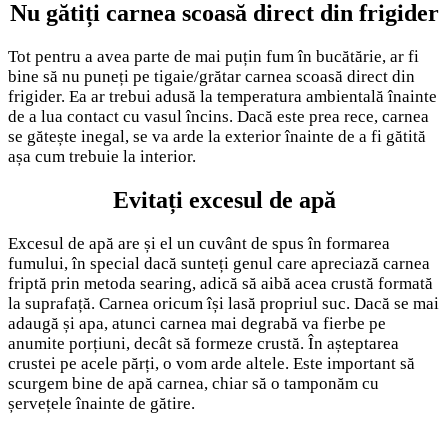
Nu gătiți carnea scoasă direct din frigider
Tot pentru a avea parte de mai puțin fum în bucătărie, ar fi
bine să nu puneți pe tigaie/grătar carnea scoasă direct din
frigider. Ea ar trebui adusă la temperatura ambientală înainte
de a lua contact cu vasul încins. Dacă este prea rece, carnea
se gătește inegal, se va arde la exterior înainte de a fi gătită
așa cum trebuie la interior.
Evitați excesul de apă
Excesul de apă are și el un cuvânt de spus în formarea
fumului, în special dacă sunteți genul care apreciază carnea
friptă prin metoda searing, adică să aibă acea crustă formată
la suprafață. Carnea oricum își lasă propriul suc. Dacă se mai
adaugă și apa, atunci carnea mai degrabă va fierbe pe
anumite porțiuni, decât să formeze crustă. În așteptarea
crustei pe acele părți, o vom arde altele. Este important să
scurgem bine de apă carnea, chiar să o tamponăm cu
șervețele înainte de gătire.