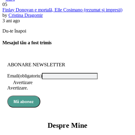
05
Finlay Donovan e mortală, Elle Cosimano (rezumat și impresii)
by
Cristina Dragomir
3 ani ago
Du-te înapoi
Mesajul tău a fost trimis
ABONARE NEWSLETTER
Email
(obligatoriu)
Avertizare
Avertizare.
Mă abonez
Despre Mine