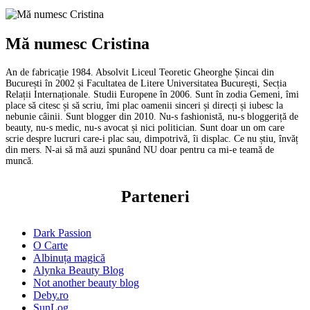
Mă numesc Cristina
An de fabricație 1984. Absolvit Liceul Teoretic Gheorghe Șincai din
București în 2002 și Facultatea de Litere Universitatea București, Secția
Relații Internaționale. Studii Europene în 2006. Sunt în zodia Gemeni, îmi
place să citesc și să scriu, îmi plac oamenii sinceri și direcți și iubesc la
nebunie câinii. Sunt blogger din 2010. Nu-s fashionistă, nu-s bloggeriță de
beauty, nu-s medic, nu-s avocat și nici politician. Sunt doar un om care
scrie despre lucruri care-i plac sau, dimpotrivă, îi displac. Ce nu știu, învăț
din mers. N-ai să mă auzi spunând NU doar pentru ca mi-e teamă de
muncă.
Parteneri
Dark Passion
O Carte
Albinuța magică
Alynka Beauty Blog
Not another beauty blog
Deby.ro
SunLog