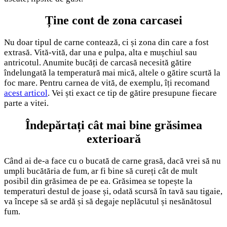
Ține cont de zona carcasei
Nu doar tipul de carne contează, ci și zona din care a fost
extrasă. Vită-vită, dar una e pulpa, alta e mușchiul sau
antricotul. Anumite bucăți de carcasă necesită gătire
îndelungată la temperatură mai mică, altele o gătire scurtă la
foc mare. Pentru carnea de vită, de exemplu, îți recomand
acest articol
. Vei ști exact ce tip de gătire presupune fiecare
parte a vitei.
Îndepărtați cât mai bine grăsimea
exterioară
Când ai de-a face cu o bucată de carne grasă, dacă vrei să nu
umpli bucătăria de fum, ar fi bine să cureți cât de mult
posibil din grăsimea de pe ea. Grăsimea se topește la
temperaturi destul de joase și, odată scursă în tavă sau tigaie,
va începe să se ardă și să degaje neplăcutul și nesănătosul
fum.