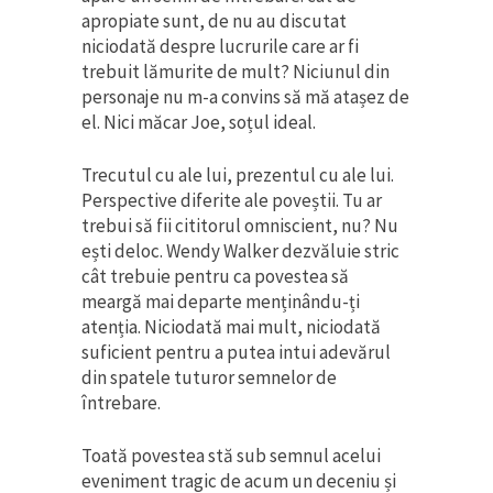
apropiate sunt, de nu au discutat
niciodată despre lucrurile care ar fi
trebuit lămurite de mult? Niciunul din
personaje nu m-a convins să mă atașez de
el. Nici măcar Joe, soțul ideal.
Trecutul cu ale lui, prezentul cu ale lui.
Perspective diferite ale poveștii. Tu ar
trebui să fii cititorul omniscient, nu? Nu
ești deloc. Wendy Walker dezvăluie stric
cât trebuie pentru ca povestea să
meargă mai departe menținându-ți
atenția. Niciodată mai mult, niciodată
suficient pentru a putea intui adevărul
din spatele tuturor semnelor de
întrebare.
Toată povestea stă sub semnul acelui
eveniment tragic de acum un deceniu și