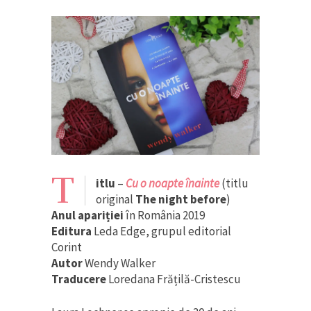
T
itlu
–
Cu o noapte înainte
(titlu
original
The night before
)
Anul apariției
în România 2019
Editura
Leda Edge, grupul editorial
Corint
Autor
Wendy Walker
Traducere
Loredana Frățilă-Cristescu