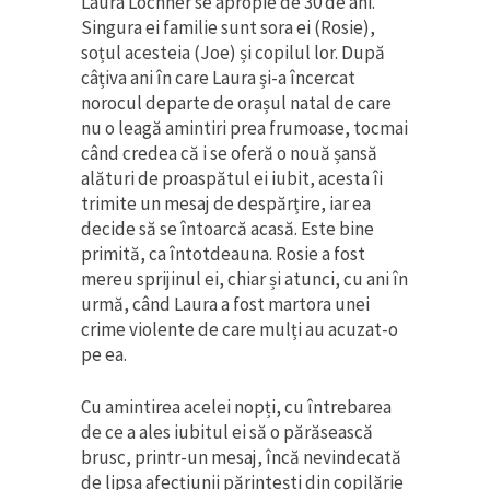
Laura Lochner se apropie de 30 de ani.
Singura ei familie sunt sora ei (Rosie),
soțul acesteia (Joe) și copilul lor. După
câțiva ani în care Laura și-a încercat
norocul departe de orașul natal de care
nu o leagă amintiri prea frumoase, tocmai
când credea că i se oferă o nouă șansă
alături de proaspătul ei iubit, acesta îi
trimite un mesaj de despărțire, iar ea
decide să se întoarcă acasă. Este bine
primită, ca întotdeauna. Rosie a fost
mereu sprijinul ei, chiar și atunci, cu ani în
urmă, când Laura a fost martora unei
crime violente de care mulți au acuzat-o
pe ea.
Cu amintirea acelei nopți, cu întrebarea
de ce a ales iubitul ei să o părăsească
brusc, printr-un mesaj, încă nevindecată
de lipsa afecțiunii părintești din copilărie