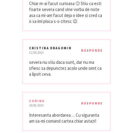
Chiar m-ai facut curioasa 🙂 Stiu ca esti
foarte severa cand vine vorba de note
asa ca mi-am facut deja o idee si cred ca
o sa imi placa s-o citesc 😉
CRISTINA DRAGOMIR
RĂSPUNDE
11/09/2019
severa nu stiu daca sunt, dar nu ma
sfiesc sa depunctez acolo unde simt ca
a lipsit ceva.
CORINA
RĂSPUNDE
29/08/2019
Interesanta abordarea… Cu siguranta
am sa-mi comand cartea chiar astazi!