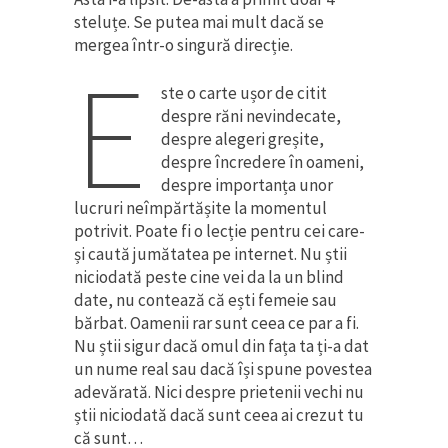
steluțe. Se putea mai mult dacă se
mergea într-o singură direcție.
E
ste o carte ușor de citit
despre răni nevindecate,
despre alegeri greșite,
despre încredere în oameni,
despre importanța unor
lucruri neîmpărtășite la momentul
potrivit. Poate fi o lecție pentru cei care-
și caută jumătatea pe internet. Nu știi
niciodată peste cine vei da la un blind
date, nu contează că ești femeie sau
bărbat. Oamenii rar sunt ceea ce par a fi.
Nu știi sigur dacă omul din fața ta ți-a dat
un nume real sau dacă își spune povestea
adevărată. Nici despre prietenii vechi nu
știi niciodată dacă sunt ceea ai crezut tu
că sunt…