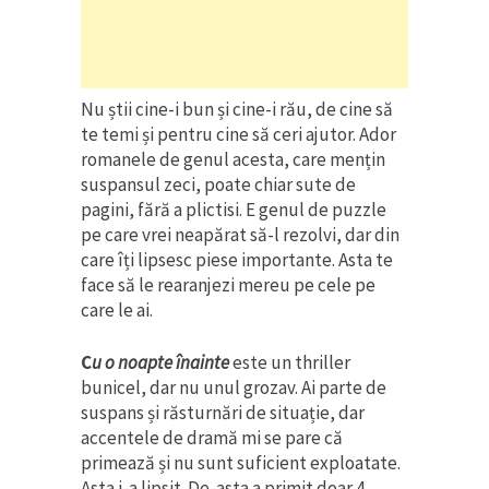
Nu știi cine-i bun și cine-i rău, de cine să
te temi și pentru cine să ceri ajutor. Ador
romanele de genul acesta, care mențin
suspansul zeci, poate chiar sute de
pagini, fără a plictisi. E genul de puzzle
pe care vrei neapărat să-l rezolvi, dar din
care îți lipsesc piese importante. Asta te
face să le rearanjezi mereu pe cele pe
care le ai.
C
u o noapte înainte
este un thriller
bunicel, dar nu unul grozav. Ai parte de
suspans și răsturnări de situație, dar
accentele de dramă mi se pare că
primează și nu sunt suficient exploatate.
Asta i-a lipsit. De-asta a primit doar 4