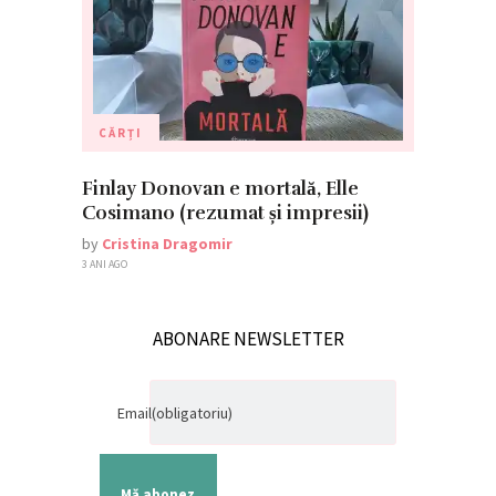
CĂRȚI
Finlay Donovan e mortală, Elle
Cosimano (rezumat și impresii)
by
Cristina Dragomir
3 ANI AGO
ABONARE NEWSLETTER
Email
(obligatoriu)
Mă abonez