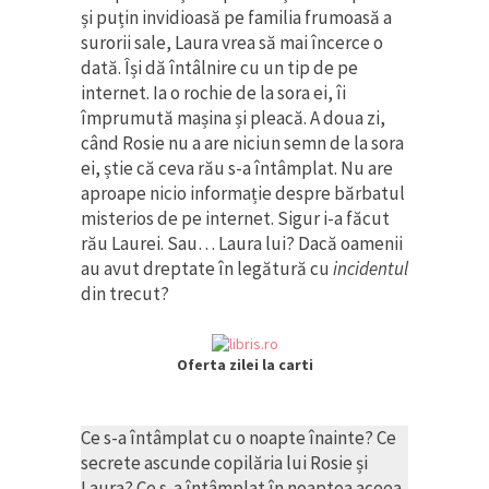
și puțin invidioasă pe familia frumoasă a
surorii sale, Laura vrea să mai încerce o
dată. Își dă întâlnire cu un tip de pe
internet. Ia o rochie de la sora ei, îi
împrumută mașina și pleacă. A doua zi,
când Rosie nu a are niciun semn de la sora
ei, știe că ceva rău s-a întâmplat. Nu are
aproape nicio informație despre bărbatul
misterios de pe internet. Sigur i-a făcut
rău Laurei. Sau… Laura lui? Dacă oamenii
au avut dreptate în legătură cu
incidentul
din trecut?
Oferta zilei la carti
Ce s-a întâmplat cu o noapte înainte? Ce
secrete ascunde copilăria lui Rosie și
Laura? Ce s-a întâmplat în noaptea aceea