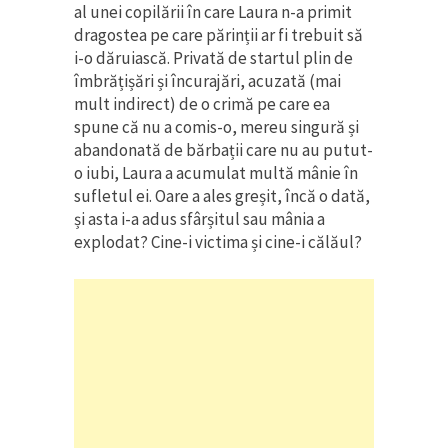
al unei copilării în care Laura n-a primit
dragostea pe care părinții ar fi trebuit să
i-o dăruiască. Privată de startul plin de
îmbrățișări și încurajări, acuzată (mai
mult indirect) de o crimă pe care ea
spune că nu a comis-o, mereu singură și
abandonată de bărbații care nu au putut-
o iubi, Laura a acumulat multă mânie în
sufletul ei. Oare a ales greșit, încă o dată,
și asta i-a adus sfârșitul sau mânia a
explodat? Cine-i victima și cine-i călăul?