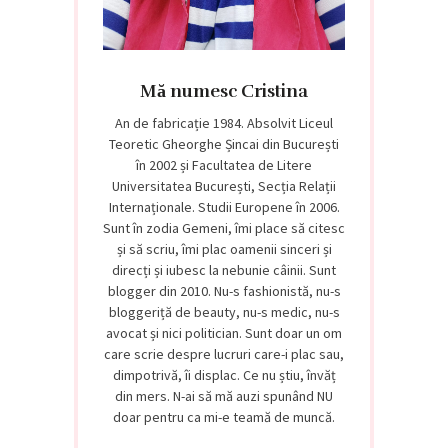
Mă numesc Cristina
An de fabricație 1984. Absolvit Liceul
Teoretic Gheorghe Șincai din București
în 2002 și Facultatea de Litere
Universitatea București, Secția Relații
Internaționale. Studii Europene în 2006.
Sunt în zodia Gemeni, îmi place să citesc
și să scriu, îmi plac oamenii sinceri și
direcți și iubesc la nebunie câinii. Sunt
blogger din 2010. Nu-s fashionistă, nu-s
bloggeriță de beauty, nu-s medic, nu-s
avocat și nici politician. Sunt doar un om
care scrie despre lucruri care-i plac sau,
dimpotrivă, îi displac. Ce nu știu, învăț
din mers. N-ai să mă auzi spunând NU
doar pentru ca mi-e teamă de muncă.