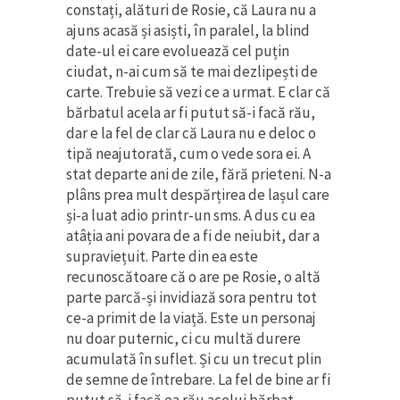
constați, alături de Rosie, că Laura nu a
ajuns acasă și asiști, în paralel, la blind
date-ul ei care evoluează cel puțin
ciudat, n-ai cum să te mai dezlipești de
carte. Trebuie să vezi ce a urmat. E clar că
bărbatul acela ar fi putut să-i facă rău,
dar e la fel de clar că Laura nu e deloc o
tipă neajutorată, cum o vede sora ei. A
stat departe ani de zile, fără prieteni. N-a
plâns prea mult despărțirea de lașul care
și-a luat adio printr-un sms. A dus cu ea
atâția ani povara de a fi de neiubit, dar a
supraviețuit. Parte din ea este
recunoscătoare că o are pe Rosie, o altă
parte parcă-și invidiază sora pentru tot
ce-a primit de la viață. Este un personaj
nu doar puternic, ci cu multă durere
acumulată în suflet. Și cu un trecut plin
de semne de întrebare. La fel de bine ar fi
putut să-i facă ea rău acelui bărbat.