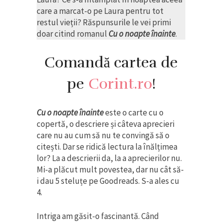
care a marcat-o pe Laura pentru tot
restul vieții? Răspunsurile le vei primi
doar citind romanul
Cu o noapte înainte
.
Comandă cartea de
pe
Corint.ro
!
Cu o noapte înainte
este o carte cu o
copertă, o descriere și câteva aprecieri
care nu au cum să nu te convingă să o
citești. Dar se ridică lectura la înălțimea
lor? La a descrierii da, la a aprecierilor nu.
Mi-a plăcut mult povestea, dar nu cât să-
i dau 5 steluțe pe Goodreads. S-a ales cu
4.
Intriga am găsit-o fascinantă. Când