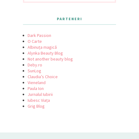
PARTENERI
Dark Passion
O Carte
Albinuța magică
Alynka Beauty Blog
Not another beauty blog
Deby.ro
SunLog
Claudia’s Choice
Vieneland
Paula Ion
Jurnalul Iubirii
Iubesc Viața
Grig Blog