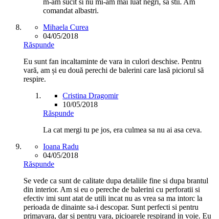
m-am sucit si nu mi-am mai luat negri, sa stii. Am
comandat albastri.
Mihaela Curea
04/05/2018
Răspunde
Eu sunt fan incaltaminte de vara in culori deschise. Pentru
vară, am și eu două perechi de balerini care lasă piciorul să
respire.
Cristina Dragomir
10/05/2018
Răspunde
La cat mergi tu pe jos, era culmea sa nu ai asa ceva.
Ioana Radu
04/05/2018
Răspunde
Se vede ca sunt de calitate dupa detaliile fine si dupa brantul
din interior. Am si eu o pereche de balerini cu perforatii si
efectiv imi sunt atat de utili incat nu as vrea sa ma intorc la
perioada de dinainte sa-i descopar. Sunt perfecti si pentru
primavara, dar si pentru vara, picioarele respirand in voie. Eu