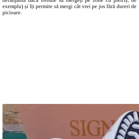
deranjantă dacă trebuie să mergeți pe zone cu pietriș, de
exemplu) și îți permite să mergi cât vrei pe jos fără dureri de
picioare.