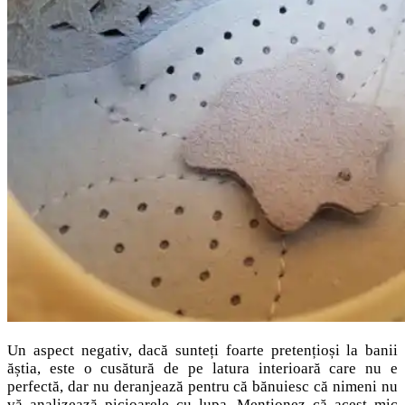
Un aspect negativ, dacă sunteți foarte pretențioși la banii
ăștia, este o cusătură de pe latura interioară care nu e
perfectă, dar nu deranjează pentru că bănuiesc că nimeni nu
vă analizează picioarele cu lupa. Menționez că acest mic