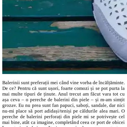
Balerinii sunt preferații mei când vine vorba de încălțăminte.
De ce? Pentru că sunt ușori, foarte comozi și se pot purta la
mai multe tipuri de ținute. Anul trecut am făcut vara tot cu
așa ceva – o pereche de balerini din piele – și m-am simțit
grozav. Eu nu prea sunt fan papuci, saboți, sandale, dar nici
nu-mi place să port adidași/teniși pe căldurile alea mari. O
pereche de balerini perforați din piele mi se potrivește cel
mai bine, atât ca imagine, completând ceea ce port de obicei