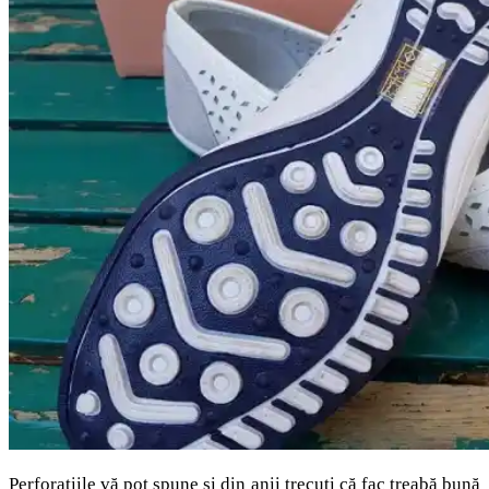
Perforațiile vă pot spune și din anii trecuți că fac treabă bună