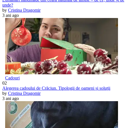
unde?
by
Cristina Dragomir
3 ani ago
Cadouri
02
Alegerea cadoului de Crăciun. Tipologii de oameni și soluții
by
Cristina Dragomir
3 ani ago