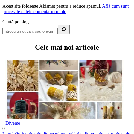
Acest site folosește Akismet pentru a reduce spamul.
Află cum sunt
procesate datele comentariilor tale
.
Caută pe blog
Cele mai noi articole
Diverse
01
Lumânări handmade din ceară naturală de albine – de ce, unde și de