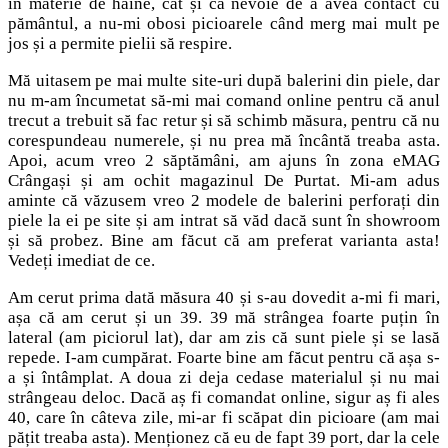
în materie de haine, cât și ca nevoie de a avea contact cu
pământul, a nu-mi obosi picioarele când merg mai mult pe
jos și a permite pielii să respire.
Mă uitasem pe mai multe site-uri după balerini din piele, dar
nu m-am încumetat să-mi mai comand online pentru că anul
trecut a trebuit să fac retur și să schimb măsura, pentru că nu
corespundeau numerele, și nu prea mă încântă treaba asta.
Apoi, acum vreo 2 săptămâni, am ajuns în zona eMAG
Crângași și am ochit magazinul De Purtat. Mi-am adus
aminte că văzusem vreo 2 modele de balerini perforați din
piele la ei pe site și am intrat să văd dacă sunt în showroom
și să probez. Bine am făcut că am preferat varianta asta!
Vedeți imediat de ce.
Am cerut prima dată măsura 40 și s-au dovedit a-mi fi mari,
așa că am cerut și un 39. 39 mă strângea foarte puțin în
lateral (am piciorul lat), dar am zis că sunt piele și se lasă
repede. I-am cumpărat. Foarte bine am făcut pentru că așa s-
a și întâmplat. A doua zi deja cedase materialul și nu mai
strângeau deloc. Dacă aș fi comandat online, sigur aș fi ales
40, care în câteva zile, mi-ar fi scăpat din picioare (am mai
pățit treaba asta). Menționez că eu de fapt 39 port, dar la cele