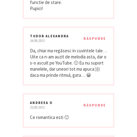
functie de stare.
Pupici!
TUDOR ALEXANDRA
RĂSPUNDE
24/08/2015
Da, chiar ma regăsesc in cuvintele tale…
Uite ca n-am auzit de melodia asta, dar o
s-o ascult pe YouTube. 🙂 Eu nu suport
manelele, dar uneori tot ma apuca:)))
daca ma prinde ritmul, gata… 😀
ANDREEA O
RĂSPUNDE
25/08/2015
Ce romantica esti 🙂