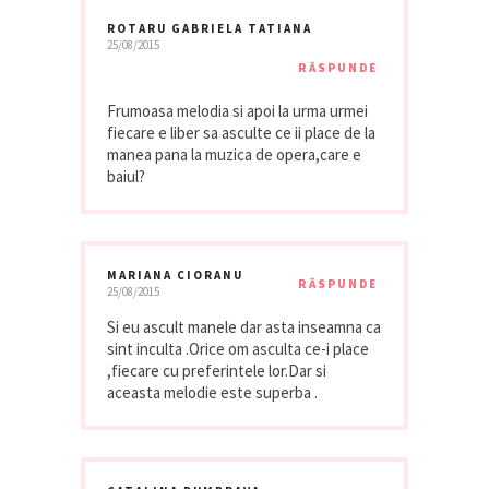
ROTARU GABRIELA TATIANA
25/08/2015
RĂSPUNDE
Frumoasa melodia si apoi la urma urmei
fiecare e liber sa asculte ce ii place de la
manea pana la muzica de opera,care e
baiul?
MARIANA CIORANU
RĂSPUNDE
25/08/2015
Si eu ascult manele dar asta inseamna ca
sint inculta .Orice om asculta ce-i place
,fiecare cu preferintele lor.Dar si
aceasta melodie este superba .