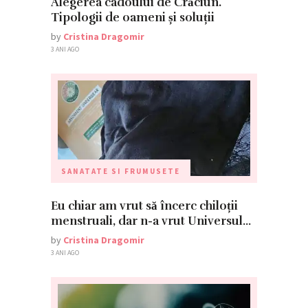
Alegerea cadoului de Crăciun.
Tipologii de oameni și soluții
by
Cristina Dragomir
3 ANI AGO
SANATATE SI FRUMUSETE
Eu chiar am vrut să încerc chiloții
menstruali, dar n-a vrut Universul…
by
Cristina Dragomir
3 ANI AGO