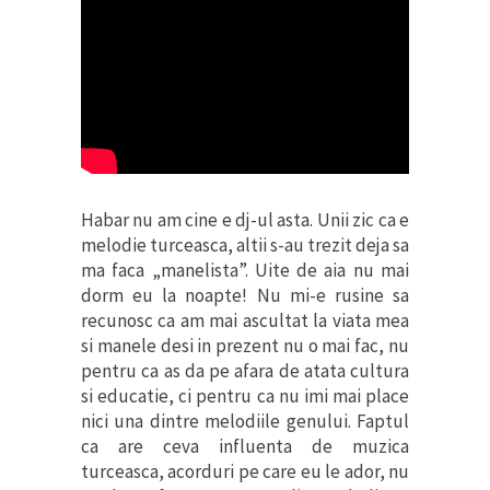
Habar nu am cine e dj-ul asta. Unii zic ca e
melodie turceasca, altii s-au trezit deja sa
ma faca „manelista”. Uite de aia nu mai
dorm eu la noapte! Nu mi-e rusine sa
recunosc ca am mai ascultat la viata mea
si manele desi in prezent nu o mai fac, nu
pentru ca as da pe afara de atata cultura
si educatie, ci pentru ca nu imi mai place
nici una dintre melodiile genului. Faptul
ca are ceva influenta de muzica
turceasca, acorduri pe care eu le ador, nu