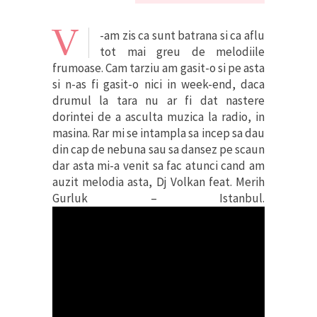
V
-am zis ca sunt batrana si ca aflu
tot mai greu de melodiile
frumoase. Cam tarziu am gasit-o si pe asta
si n-as fi gasit-o nici in week-end, daca
drumul la tara nu ar fi dat nastere
dorintei de a asculta muzica la radio, in
masina. Rar mi se intampla sa incep sa dau
din cap de nebuna sau sa dansez pe scaun
dar asta mi-a venit sa fac atunci cand am
auzit melodia asta, Dj Volkan feat. Merih
Gurluk – Istanbul.