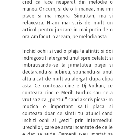
cred ca face neaparat din melodie o
manea. Oricum, si de o fi manea, mie imi
place si ma inspira. Simultan, ma si
relaxeaza. N-am mai scris de mult un
articol pentru jurizare in mai putin de o
ora. Am facut-o aseara, pe melodia asta.
Inchid ochii si vad o plaja la afintit si doi
indragostiti alergand unul spre celalalt si
imbratisandu-se la jumatatea plajei si
declarandu-si iubirea, spunandu-si unul
altuia cat de mult au alergat dupa clipa
asta. Ce conteaza cine e Dj Volkan, ce
conteaza cine e Merih Gurluk sau ce-a
vrut sa zica „poetul” cand a scris piesa? In
muzica e important sa-ti placa si
conteaza doar ce simti tu atunci cand
inchizi ochii si „vezi” prin intermediul
urechilor, care se arata incantate de ce le
e dat sa auda. Oamenii s-au invatat sa