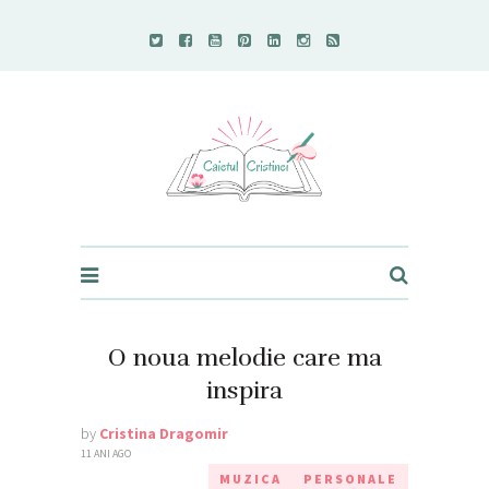
Caietul Cristinei
O noua melodie care ma
inspira
by
Cristina Dragomir
11 ANI AGO
MUZICA
PERSONALE