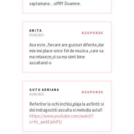
saptamana…offfff Doamne.
ANITA
RĂSPUNDE
03/09/2015
Asa este ,fiecare are gusturi diferite,dar
mie imi place orice fel de muzica ,care sa
ma relaxeze,si sa ma simt bine
ascultand-o
GUTU ADRIANA
RĂSPUNDE
03/09/2015
Referitor la ochi inchisi,plaja la asfintit si
doi indragostiti asculta si melodia asta!!
https://www.youtube.com/watch?
v=fn_amMJehPU