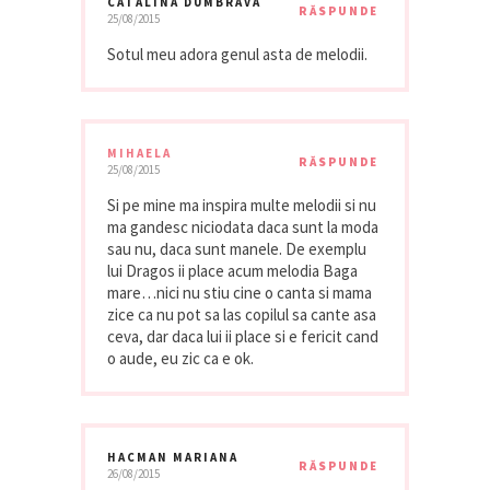
CATALINA DUMBRAVA
RĂSPUNDE
25/08/2015
Sotul meu adora genul asta de melodii.
MIHAELA
RĂSPUNDE
25/08/2015
Si pe mine ma inspira multe melodii si nu
ma gandesc niciodata daca sunt la moda
sau nu, daca sunt manele. De exemplu
lui Dragos ii place acum melodia Baga
mare…nici nu stiu cine o canta si mama
zice ca nu pot sa las copilul sa cante asa
ceva, dar daca lui ii place si e fericit cand
o aude, eu zic ca e ok.
HACMAN MARIANA
RĂSPUNDE
26/08/2015