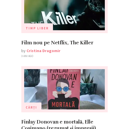
TIMP LIBER
Film nou pe Netflix, The Killer
by
Cristina Dragomir
3 ANI AGO
CĂRȚI
Finlay Donovan e mortală, Elle
Cosimano (rezumat și impresii)