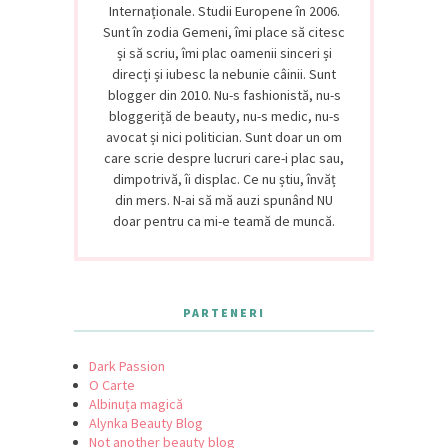
Internaționale. Studii Europene în 2006.
Sunt în zodia Gemeni, îmi place să citesc
și să scriu, îmi plac oamenii sinceri și
direcți și iubesc la nebunie câinii. Sunt
blogger din 2010. Nu-s fashionistă, nu-s
bloggeriță de beauty, nu-s medic, nu-s
avocat și nici politician. Sunt doar un om
care scrie despre lucruri care-i plac sau,
dimpotrivă, îi displac. Ce nu știu, învăț
din mers. N-ai să mă auzi spunând NU
doar pentru ca mi-e teamă de muncă.
PARTENERI
Dark Passion
O Carte
Albinuța magică
Alynka Beauty Blog
Not another beauty blog