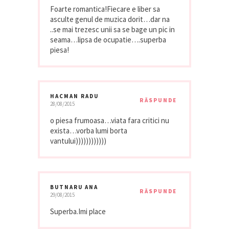
Foarte romantica!Fiecare e liber sa
asculte genul de muzica dorit…dar na
..se mai trezesc unii sa se bage un pic in
seama…lipsa de ocupatie….superba
piesa!
HACMAN RADU
RĂSPUNDE
28/08/2015
o piesa frumoasa…viata fara critici nu
exista…vorba lumi borta
vantului))))))))))))
BUTNARU ANA
RĂSPUNDE
29/08/2015
Superba.Imi place