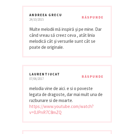
ANDREEA GRECU
RĂSPUNDE
24/10/2015
Multe melodii mă inspiră și pe mine. Dar
când vreau să creez ceva , atât linia
melodică cât și versurile sunt cât se
poate de originale.
LAURENTIUCAT
RĂSPUNDE
07/06/2017
melodia vine de aici. e si o poveste
legata de dragoste, dar mai mult una de
razbunare si de moarte.
https://www.youtube.com/watch?
v=0JPnR7C8mZQ