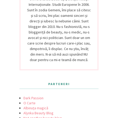
Internaționale. Studii Europene în 2006.
Sunt în zodia Gemeni, îmi place să citesc
și să scriu, îmi plac oamenii sinceri și
direcți și iubesc la nebunie câinii. Sunt
blogger din 2010. Nu-s fashionistă, nu-s
bloggeriță de beauty, nu-s medic, nu-s
avocat și nici politician. Sunt doar un om
care scrie despre lucruri care-i plac sau,
dimpotrivă, îi displac. Ce nu știu, învăț
din mers. N-ai să mă auzi spunând NU
doar pentru ca mi-e teamă de muncă.
PARTENERI
Dark Passion
O Carte
Albinuța magică
Alynka Beauty Blog