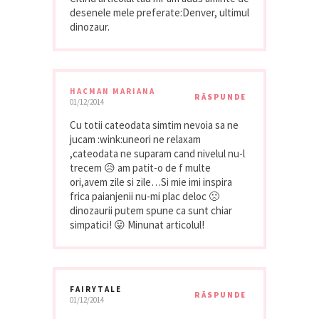
desenele mele preferate:Denver, ultimul
dinozaur.
HACMAN MARIANA
RĂSPUNDE
01/12/2014
Cu totii cateodata simtim nevoia sa ne
jucam :wink:uneori ne relaxam
,cateodata ne suparam cand nivelul nu-l
trecem 😥 am patit-o de f multe
ori,avem zile si zile…Si mie imi inspira
frica paianjenii nu-mi plac deloc 🙁
dinozaurii putem spune ca sunt chiar
simpatici! 😛 Minunat articolul!
FAIRYTALE
RĂSPUNDE
01/12/2014