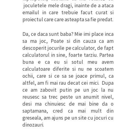
joculetele mele dragi, inainte de a ataca
emailul in care trebuie facut curat si
proiectul care care asteapta sa fie predat.
Da, ce daca sunt baba? Mie imi place inca
sa ma joc, Poate si din cauza ca am
descoperit jocurile pe calculator, de fapt
calculatorul in sine, foarte tarziu. Partea
buna e ca eu si sotul meu avem
calculatoare diferite si nu ne scoatem
ochii, care si ce sa se joace primul, ca
altfel, am fi mai rau decat cei mici. Dupa
ce am zabovit putin pe un joc la nu
reusesc sa trec peste un anumit nivel,
desi ma chinuiesc de mai bine da o
saptamana, cred ca mai mult din
greseala, am ajuns pe un site cu jocuri cu
dinozauri.