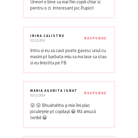
Uneori e bine sa mai fim copiii chiar si
pentru o zi. Interesant joc.Pupici!
IRINA CALISTRU
RĂSPUNDE
02/12/2014
Intru si eu sa caut poate gasesc unul cu
masini pt barbata-miu sa ma lase sa stau
si eu linistita pe FB
MARIA AGURITA IGNAT
RĂSPUNDE
02/12/2014
😛 😛 Bhuahahha şi mie îmi plac
joculeţele pt copilaşii 😀 Mă amuză
teribil 😀