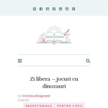
Caietul Cristinei
Zi libera – jocuri cu
dinozauri
by
Cristina Dragomir
12 ANI AGO
ADVERTORIALE
PENTRU COPII