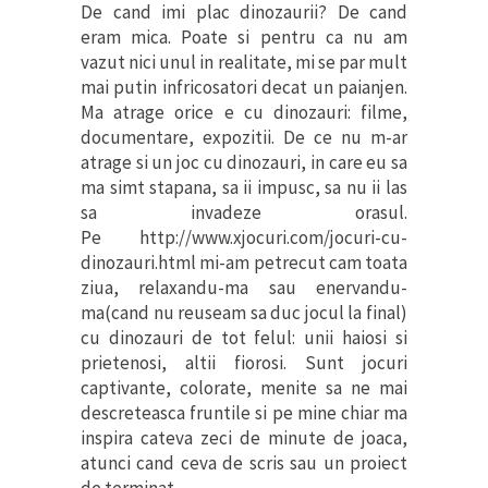
De cand imi plac dinozaurii? De cand
eram mica. Poate si pentru ca nu am
vazut nici unul in realitate, mi se par mult
mai putin infricosatori decat un paianjen.
Ma atrage orice e cu dinozauri: filme,
documentare, expozitii. De ce nu m-ar
atrage si un joc cu dinozauri, in care eu sa
ma simt stapana, sa ii impusc, sa nu ii las
sa invadeze orasul.
Pe http://www.xjocuri.com/jocuri-cu-
dinozauri.html mi-am petrecut cam toata
ziua, relaxandu-ma sau enervandu-
ma(cand nu reuseam sa duc jocul la final)
cu dinozauri de tot felul: unii haiosi si
prietenosi, altii fiorosi. Sunt jocuri
captivante, colorate, menite sa ne mai
descreteasca fruntile si pe mine chiar ma
inspira cateva zeci de minute de joaca,
atunci cand ceva de scris sau un proiect