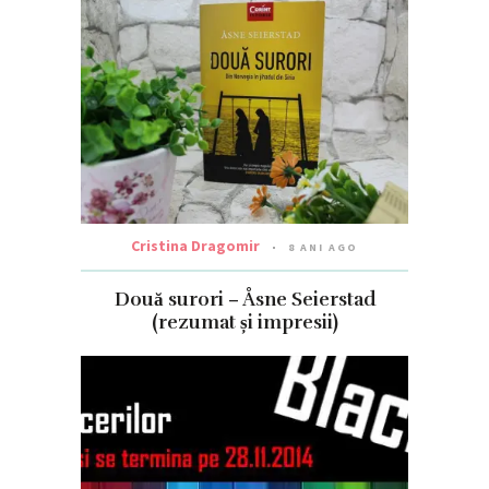
Cristina Dragomir
8 ANI AGO
Două surori – Åsne Seierstad
(rezumat și impresii)