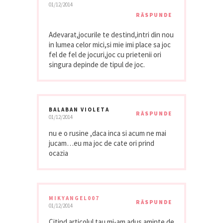
01/12/2014
RĂSPUNDE
Adevarat,jocurile te destind,intri din nou
in lumea celor mici,si mie imi place sa joc
fel de fel de jocuri,joc cu prietenii ori
singura depinde de tipul de joc.
BALABAN VIOLETA
RĂSPUNDE
01/12/2014
nu e o rusine ,daca inca si acum ne mai
jucam…eu ma joc de cate ori prind
ocazia
MIKYANGEL007
RĂSPUNDE
01/12/2014
Citind articolul tau mi-am adus aminte de