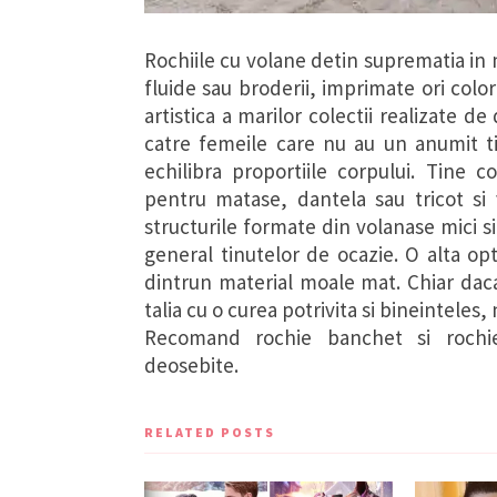
Rochiile cu volane detin suprematia in
fluide sau broderii, imprimate ori colo
artistica a marilor colectii realizate d
catre femeile care nu au un anumit t
echilibra proportiile corpului. Tine c
pentru matase, dantela sau tricot si 
structurile formate din volanase mici si 
general tinutelor de ocazie. O alta op
dintr­un material moale mat. Chiar da
talia cu o curea potrivita si bineinteles, 
Recomand rochie banchet si rochie
deosebite.
RELATED POSTS