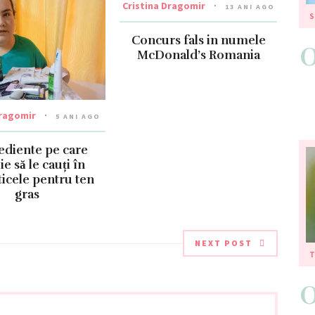
Cristina Dragomir
13 ANI AGO
S
Concurs fals in numele
McDonald’s Romania
Dragomir
5 ANI AGO
rediente pe care
ie să le cauți în
icele pentru ten
gras
NEXT POST
T