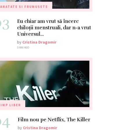
ANATATE SI FRUMUSETE
03
Eu chiar am vrut să încerc
chiloții menstruali, dar n-a vrut
Universul…
by
Cristina Dragomir
3 ANI AGO
IMP LIBER
04
Film nou pe Netflix, The Killer
by
Cristina Dragomir