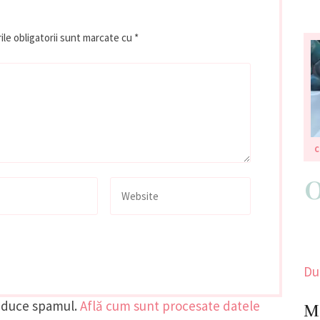
le obligatorii sunt marcate cu
*
C
Du
reduce spamul.
Află cum sunt procesate datele
Me