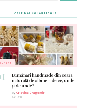
CELE MAI NOI ARTICOLE
IVERSE
01
Lumânări handmade din ceară
naturală de albine – de ce, unde
și de unde?
by
Cristina Dragomir
3 ANI AGO