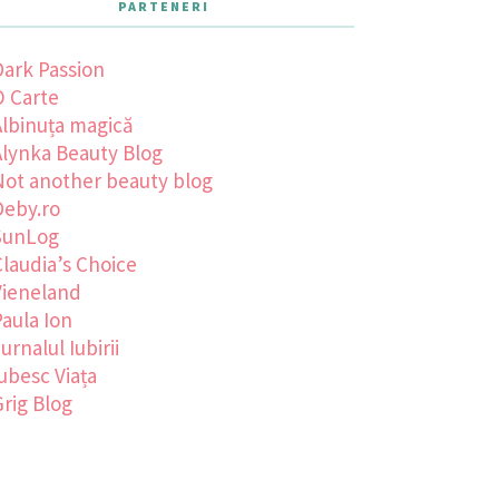
PARTENERI
Dark Passion
O Carte
Albinuța magică
Alynka Beauty Blog
Not another beauty blog
Deby.ro
SunLog
laudia’s Choice
Vieneland
aula Ion
urnalul Iubirii
ubesc Viața
rig Blog