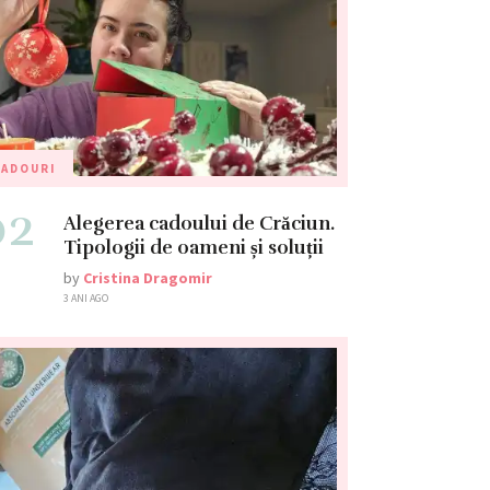
CADOURI
02
Alegerea cadoului de Crăciun.
Tipologii de oameni și soluții
by
Cristina Dragomir
3 ANI AGO