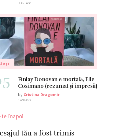
3 ANI AGO
ĂRȚI
05
Finlay Donovan e mortală, Elle
Cosimano (rezumat și impresii)
by
Cristina Dragomir
3 ANI AGO
-te înapoi
sajul tău a fost trimis