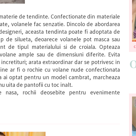
 materie de tendinte. Confectionate din materiale
rate, volanele fac senzatie. Dincolo de abordarea
e designeri, aceasta tendinta poate fi adoptata de
ip de silueta, deoarece volanele pot masca sau
ont de tipul materialului si de croiala. Opteaza
volane ample sau de dimensiuni diferite. Evita
incretituri; arata extraordinar dar se potrivesc in
tine ar fi o rochie cu volane nude confectionata
ca ai optat pentru un model cambrat, marcheaza
nu uita de pantofii cu toc inalt.
 nasa, rochii deosebite pentru evenimente