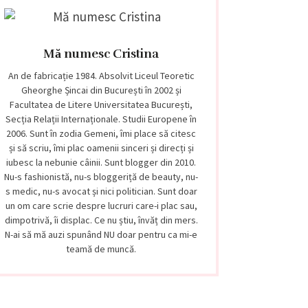
Mă numesc Cristina
An de fabricație 1984. Absolvit Liceul Teoretic
Gheorghe Șincai din București în 2002 și
Facultatea de Litere Universitatea București,
Secția Relații Internaționale. Studii Europene în
2006. Sunt în zodia Gemeni, îmi place să citesc
și să scriu, îmi plac oamenii sinceri și direcți și
iubesc la nebunie câinii. Sunt blogger din 2010.
Nu-s fashionistă, nu-s bloggeriță de beauty, nu-
s medic, nu-s avocat și nici politician. Sunt doar
un om care scrie despre lucruri care-i plac sau,
dimpotrivă, îi displac. Ce nu știu, învăț din mers.
N-ai să mă auzi spunând NU doar pentru ca mi-e
teamă de muncă.