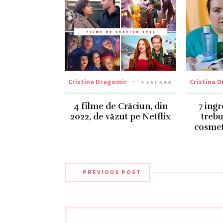
Cristina Dragomir
Cristina 
4 ANI AGO
4 filme de Crăciun, din
7 ing
2022, de văzut pe Netflix
trebu
cosmet
PREVIOUS POST