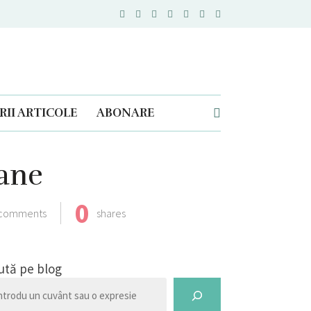
II ARTICOLE
ABONARE
lane
0
comments
shares
ută pe blog