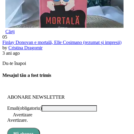
Cărți
05
Finlay Donovan e mortală, Elle Cosimano (rezumat și impresii)
by
Cristina Dragomir
3 ani ago
Du-te înapoi
Mesajul tău a fost trimis
ABONARE NEWSLETTER
Email
(obligatoriu)
Avertizare
Avertizare.
Mă abonez