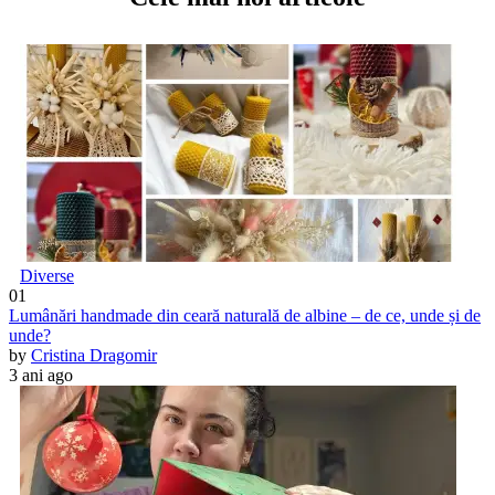
Diverse
01
Lumânări handmade din ceară naturală de albine – de ce, unde și de
unde?
by
Cristina Dragomir
3 ani ago