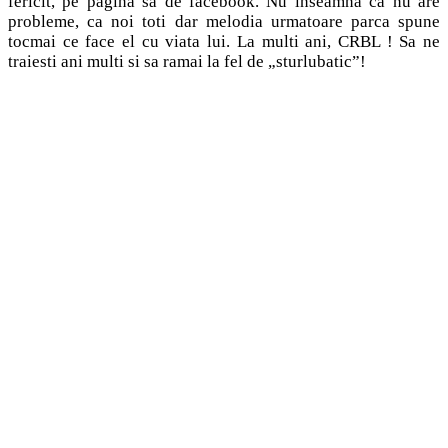
fericit, pe pagina sa de facebook. Nu inseamna ca nu are
probleme, ca noi toti dar melodia urmatoare parca spune
tocmai ce face el cu viata lui. La multi ani, CRBL ! Sa ne
traiesti ani multi si sa ramai la fel de „sturlubatic”!