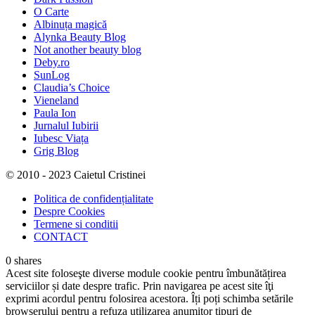
O Carte
Albinuța magică
Alynka Beauty Blog
Not another beauty blog
Deby.ro
SunLog
Claudia’s Choice
Vieneland
Paula Ion
Jurnalul Iubirii
Iubesc Viața
Grig Blog
© 2010 - 2023 Caietul Cristinei
Politica de confidențialitate
Despre Cookies
Termene si conditii
CONTACT
0
shares
Acest site foloseşte diverse module cookie pentru îmbunătățirea
serviciilor și date despre trafic. Prin navigarea pe acest site îţi
exprimi acordul pentru folosirea acestora. Îți poți schimba setările
browserului pentru a refuza utilizarea anumitor tipuri de