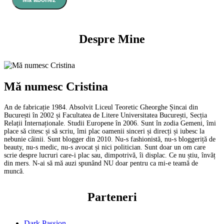
Despre Mine
Mă numesc Cristina
An de fabricație 1984. Absolvit Liceul Teoretic Gheorghe Șincai din
București în 2002 și Facultatea de Litere Universitatea București, Secția
Relații Internaționale. Studii Europene în 2006. Sunt în zodia Gemeni, îmi
place să citesc și să scriu, îmi plac oamenii sinceri și direcți și iubesc la
nebunie câinii. Sunt blogger din 2010. Nu-s fashionistă, nu-s bloggeriță de
beauty, nu-s medic, nu-s avocat și nici politician. Sunt doar un om care
scrie despre lucruri care-i plac sau, dimpotrivă, îi displac. Ce nu știu, învăț
din mers. N-ai să mă auzi spunând NU doar pentru ca mi-e teamă de
muncă.
Parteneri
Dark Passion