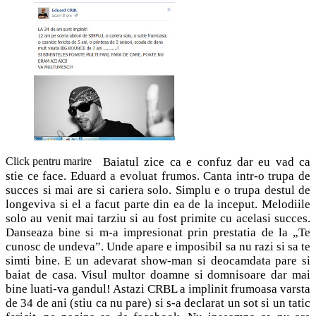
Click pentru marire
Baiatul zice ca e confuz dar eu vad ca
stie ce face. Eduard a evoluat frumos. Canta intr-o trupa de
succes si mai are si cariera solo. Simplu e o trupa destul de
longeviva si el a facut parte din ea de la inceput. Melodiile
solo au venit mai tarziu si au fost primite cu acelasi succes.
Danseaza bine si m-a impresionat prin prestatia de la „Te
cunosc de undeva”. Unde apare e imposibil sa nu razi si sa te
simti bine. E un adevarat show-man si deocamdata pare si
baiat de casa. Visul multor doamne si domnisoare dar mai
bine luati-va gandul! Astazi CRBL a implinit frumoasa varsta
de 34 de ani (stiu ca nu pare) si s-a declarat un sot si un tatic