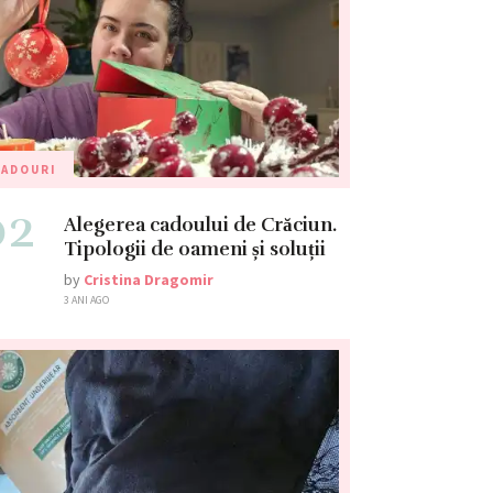
CADOURI
02
Alegerea cadoului de Crăciun.
Tipologii de oameni și soluții
by
Cristina Dragomir
3 ANI AGO