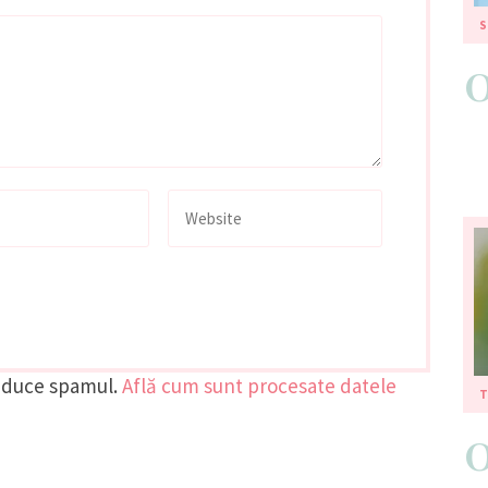
S
reduce spamul.
Află cum sunt procesate datele
T