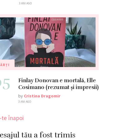
3 ANI AGO
ĂRȚI
05
Finlay Donovan e mortală, Elle
Cosimano (rezumat și impresii)
by
Cristina Dragomir
3 ANI AGO
-te înapoi
sajul tău a fost trimis