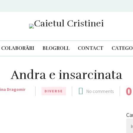
Caietul Cristinei
COLABORĂRI
BLOGROLL
CONTACT
CATEGOR
Andra e insarcinata
0
tina Dragomir
No comments
DIVERSE
Ca