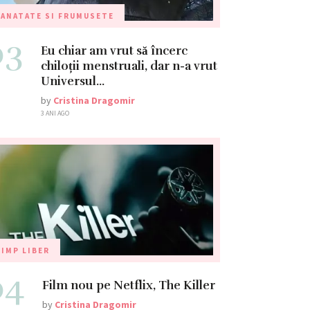
ANATATE SI FRUMUSETE
03
Eu chiar am vrut să încerc
chiloții menstruali, dar n-a vrut
Universul…
by
Cristina Dragomir
3 ANI AGO
IMP LIBER
04
Film nou pe Netflix, The Killer
by
Cristina Dragomir