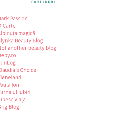
PARTENERI
Dark Passion
O Carte
Albinuța magică
Alynka Beauty Blog
Not another beauty blog
Deby.ro
SunLog
laudia’s Choice
Vieneland
aula Ion
urnalul Iubirii
ubesc Viața
rig Blog