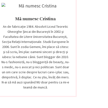
Mă numesc Cristina
An de fabricație 1984. Absolvit Liceul Teoretic
Gheorghe Șincai din București în 2002 și
Facultatea de Litere Universitatea București,
Secția Relații Internaționale. Studii Europene în
2006. Sunt în zodia Gemeni, îmi place să citesc
și să scriu, îmi plac oamenii sinceri și direcți și
iubesc la nebunie câinii. Sunt blogger din 2010.
Nu-s fashionistă, nu-s bloggeriță de beauty, nu-
s medic, nu-s avocat și nici politician. Sunt doar
un om care scrie despre lucruri care-i plac sau,
dimpotrivă, îi displac. Ce nu știu, învăț din mers.
N-ai să mă auzi spunând NU doar pentru ca mi-e
teamă de muncă.