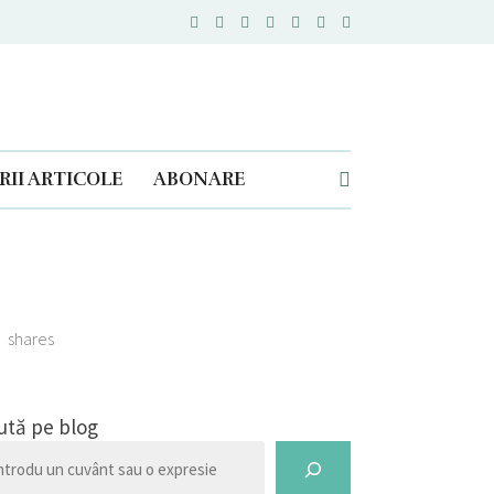
II ARTICOLE
ABONARE
shares
ută pe blog