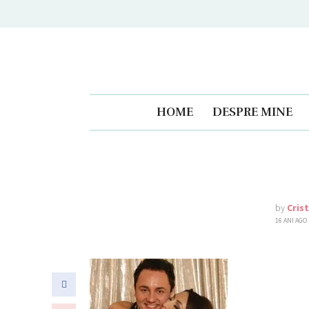
HOME
DESPRE MINE
by
Cris
16 ANI AGO