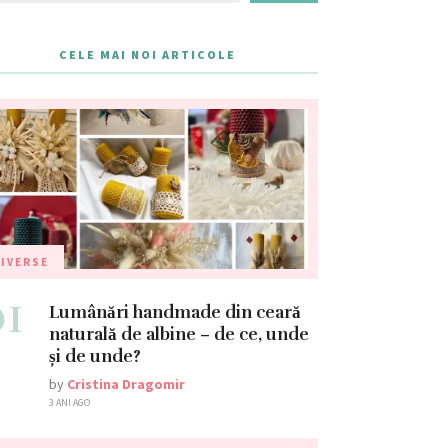
CELE MAI NOI ARTICOLE
IVERSE
01
Lumânări handmade din ceară
naturală de albine – de ce, unde
și de unde?
by
Cristina Dragomir
3 ANI AGO