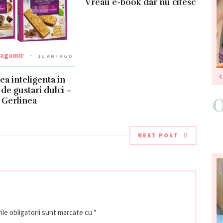
Vreau e-book dar nu citesc
ragomir
11 ANI AGO
ea inteligenta in
de gustari dulci –
Gerlinea
NEXT POST
le obligatorii sunt marcate cu
*