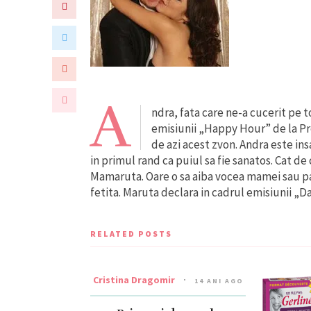
A
ndra, fata care ne-a cucerit pe t
emisiunii „Happy Hour” de la Pro
de azi acest zvon. Andra este insar
in primul rand ca puiul sa fie sanatos. Cat 
Mamaruta. Oare o sa aiba vocea mamei sau papa
fetita. Maruta declara in cadrul emisiunii „D
RELATED POSTS
Cristina Dragomir
14 ANI AGO