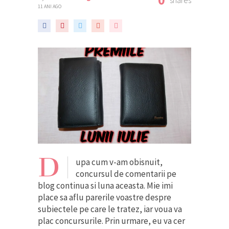
0
shares
11 ANI AGO
D
upa cum v-am obisnuit,
concursul de comentarii pe
blog continua si luna aceasta. Mie imi
place sa aflu parerile voastre despre
subiectele pe care le tratez, iar voua va
plac concursurile. Prin urmare, eu va cer