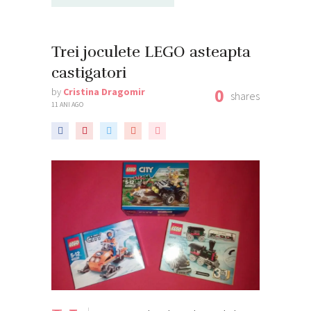
Trei joculete LEGO asteapta
castigatori
0
by
Cristina Dragomir
shares
11 ANI AGO