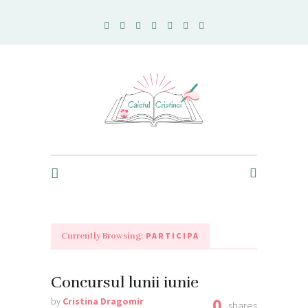
Caietul Cristinei
PARTICIPA
Currently Browsing:
Concursul lunii iunie
0
by
Cristina Dragomir
shares