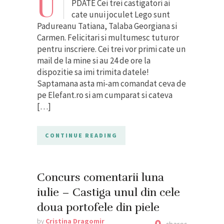
U
PDATE Cei trei castigatori ai
cate unui joculet Lego sunt
Padureanu Tatiana, Talaba Georgiana si
Carmen. Felicitari si multumesc tuturor
pentru inscriere. Cei trei vor primi cate un
mail de la mine si au 24 de ore la
dispozitie sa imi trimita datele!
Saptamana asta mi-am comandat ceva de
pe Elefant.ro si am cumparat si cateva
[…]
CONTINUE READING
Concurs comentarii luna
iulie – Castiga unul din cele
doua portofele din piele
by
Cristina Dragomir