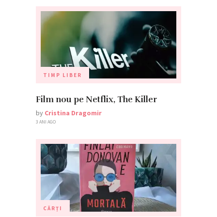
TIMP LIBER
Film nou pe Netflix, The Killer
by
Cristina Dragomir
3 ANI AGO
CĂRȚI