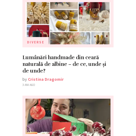
DIVERSE
Lumânări handmade din ceară
naturală de albine – de ce, unde și
de unde?
by
Cristina Dragomir
3 ANI AGO