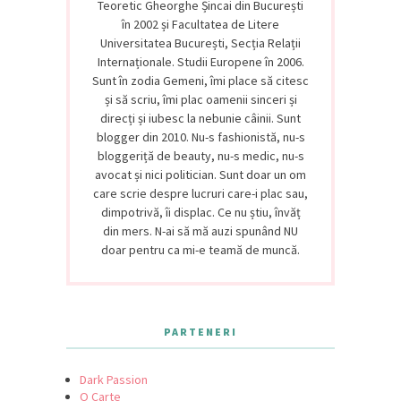
Teoretic Gheorghe Șincai din București
în 2002 și Facultatea de Litere
Universitatea București, Secția Relații
Internaționale. Studii Europene în 2006.
Sunt în zodia Gemeni, îmi place să citesc
și să scriu, îmi plac oamenii sinceri și
direcți și iubesc la nebunie câinii. Sunt
blogger din 2010. Nu-s fashionistă, nu-s
bloggeriță de beauty, nu-s medic, nu-s
avocat și nici politician. Sunt doar un om
care scrie despre lucruri care-i plac sau,
dimpotrivă, îi displac. Ce nu știu, învăț
din mers. N-ai să mă auzi spunând NU
doar pentru ca mi-e teamă de muncă.
PARTENERI
Dark Passion
O Carte